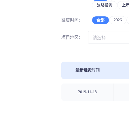
生物
医疗
战略投资
上
政策法规
药物
治疗
药品生产企业
融资时间：
全部
2026
动作
器械
项目地区：
机器
医院资
临床
AI+
最新融资时间
数据
治疗
数据
检测
2019-11-18
图像
孕育
影像
金融