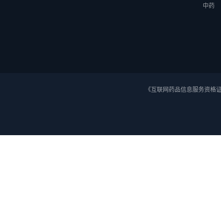
运动
中药
材料
过氧
基因
《互联网药品信息服务资格证》 
棉花
熔融沉
数控