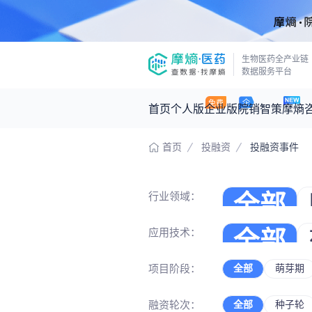
生物医药全产业链
数据服务平台
首页
个人版
企业版
院销智策
摩熵
首页
投融资
投融资事件
咨询服务
摩熵原创
数据中心
摩熵视频
公司介绍
医药市场洞察中心
行业领域：
全部
回放
产品立项评估及管线规划
深度分析
王中健
基于市场数据，为您提供全面的市场
应用技术：
全部
中间
产业/行业调研
政策法规
2026-07-24 2
2026年Q1总销售额：
3,066
亿元
投资决策与交易估值
投融资
项目阶段：
全部
萌芽期
生物
合同研
时讯
数据查询
融资轮次：
全部
种子轮
医药洞见