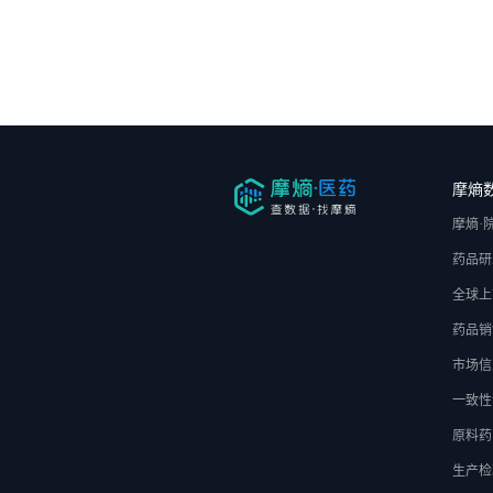
多导
其他
认知
化妆
营养
摩熵
康复
摩熵·
舒缓
药品研
全球上
远程
药品销
市场信
激光
一致性
图像
原料药
生产检