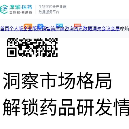
生物医药全产业链
数据服务平台
首页
个人版
企业版
院销智策
摩熵咨询
资讯
数据洞察
会议会展
摩熵
咨询服务
摩熵原创
数据中心
摩熵视频
公司介绍
加入我们
医药市场洞察中心
从实验室到10亿爆款：创新药商业化的选择、组织与执行
回放
洞察市场格局
产品立项评估及管线规划
深度分析
数据定制服务
王中健
基于市场数据，为您提供全面的市场趋势分析与决策支持
整合全
产业/行业调研
过评精选
市场洞察咨询
2026-07-24 20:00-21:00
2026年Q1总销售额：
3,066
亿元
全球在
投资决策与交易估值
政策法规
“十五五”战略
解锁药品研发
赛道梳理
数据查询
投融资
政策法规
注册审批