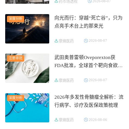
2026-08-07
药市场透视
吸金564亿
向光而行：穿越“死亡谷”，只为
深度分析
点亮手术台上的那束光
2026-08-07
摩熵医药
武田奥普雷顿Oveporexton获
注册审批
FDA批准，全球首个靶向食欲素
的1型发作性睡病对因治疗药物
2026-08-07
摩熵医药
上市
2026年多发性骨髓瘤全解析：流
深度分析
行病学、诊疗及医保政策梳理
2026-08-06
摩熵医药