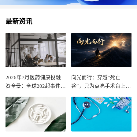
最新资讯
2026年7月医药健康投融
向光而行：穿越“死亡
资全景：全球202起事件、
谷”，只为点亮手术台上的
中国99起，医疗器械+医
那束光
药研发双赛道吸金564亿