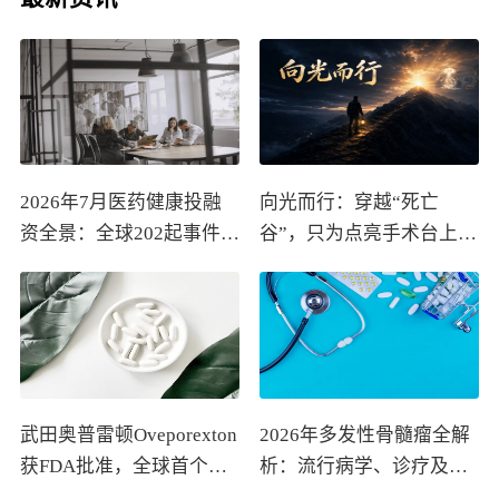
2026年7月医药健康投融
向光而行：穿越“死亡
资全景：全球202起事件、
谷”，只为点亮手术台上的
中国99起，医疗器械+医
那束光
药研发双赛道吸金564亿
武田奥普雷顿Oveporexton
2026年多发性骨髓瘤全解
获FDA批准，全球首个靶
析：流行病学、诊疗及医
向食欲素的1型发作性睡病
保政策梳理