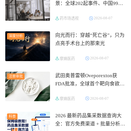
景：全球202起事件、中国99
起，医疗器械+医药研发双赛道
2026-08-07
药市场透视
吸金564亿
向光而行：穿越“死亡谷”，只为
深度分析
点亮手术台上的那束光
2026-08-07
摩熵医药
武田奥普雷顿Oveporexton获
注册审批
FDA批准，全球首个靶向食欲素
的1型发作性睡病对因治疗药物
2026-08-07
摩熵医药
上市
2026 最新药品集采数据查询大
科普
全：官方免费渠道 + 批量分析数