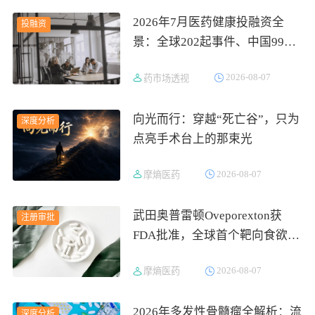
2026年7月医药健康投融资全
投融资
景：全球202起事件、中国99
起，医疗器械+医药研发双赛道
2026-08-07
药市场透视
吸金564亿
向光而行：穿越“死亡谷”，只为
深度分析
点亮手术台上的那束光
2026-08-07
摩熵医药
武田奥普雷顿Oveporexton获
注册审批
FDA批准，全球首个靶向食欲素
的1型发作性睡病对因治疗药物
2026-08-07
摩熵医药
上市
2026年多发性骨髓瘤全解析：流
深度分析