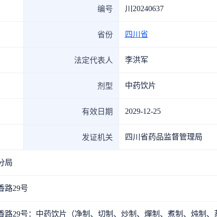
人事变动
川20240637
编号
投融
行业分析
四川省
省份
投融
医药投融资
机构
李洪军
法定代表人
企业
中药饮片
剂型
2029-12-25
有效日期
四川省药品监督管理局
发证机关
分局
路29号
香路29号：中药饮片（净制、切制、炒制、燀制、煮制、炖制、