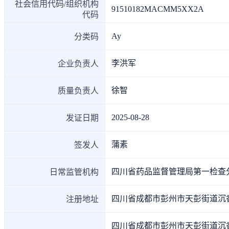
社会信用代码/组织机构
投融资
91510182MACMM5XX2A
代码
政策法规
注册审批
Ay
分类码
上市医药企业年报
时讯
药品生产企业
科普
李洪军
企业负责人
临床进展
医药洞见
徐智
质量负责人
会议
2025-08-28
发证日期
蒲素
签发人
四川省药品监督管理局第一检查
日常监管机构
四川省成都市彭州市天彭街道沉香
注册地址
四川省成都市彭州市天彭街道沉