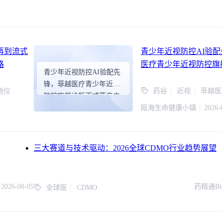
再到流式
青少年近视防控AI验
路
医疗青少年近视防控旗
青少年近视防控AI验配先
落户中国基因药谷！
锋，菲越医疗青少年近视
胞仪
药谷
近视
菲越医
防控旗舰诊所正式落户中
国基因药谷！
瓯海生命健康小镇
2026-
三大赛道与技术驱动：2026全球CDMO行业趋势展望
2026-08-05
药精通Bi
全球医
CDMO