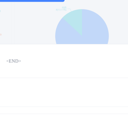
<END>