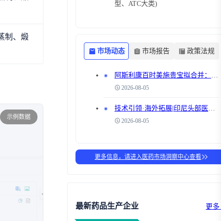
型、ATC大类)
蒸制、煅
市场动态
市场报告
政策法规
阿斯利康百时美施贵宝拟合并‌：4000亿医药巨头将诞生，肿瘤管线深度互补，中国市场合作版图迎大调整
2026-08-05
技术引领·海外拓展|印尼头部医疗集团参访九州，开启东南亚市场布局对话
示例数据
2026-08-05
更多信息，请进入医药市场洞察中心查看
最新药品生产企业
更多