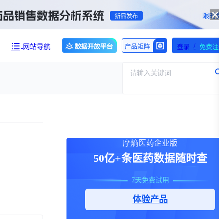
/
网站导航
产品矩阵
登录
免费注
请输入关键词
产品与服务
团队介绍
摩熵医药企业版
招标采购
50亿+条医药数据随时查
财报业绩
求购伤筋正骨酊国家药品标准WS-10899(ZD-0899)-2002-2012Z一份！【注意要高清版本的】
7天免费试用
执行
医保动态
体验产品
交易并购