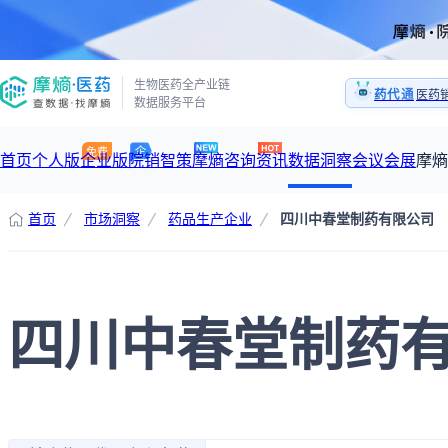
生物医药全产业链
药代通
医药
数据服务平台
1:1
医药
首页
个人版
企业版
院销智策
摩熵咨询
资讯
数据洞察
会议会展
摩熵
首页
市场洞察
药品生产企业
四川中春堂制药有限公司
咨询服务
摩熵原创
数据中心
摩熵视频
公司介绍
加入我们
医药市场洞察中心
从实验室到10亿爆款：创新药商业化的选择、组织与执行
回放
产品立项评估及管线规划
深度分析
数据定制服务
四川中春堂制药
王中健
基于市场数据，为您提供全面的市场趋势分析与决策支持
整合全
产业/行业调研
过评精选
市场洞察咨询
2026-07-24 20:00-21:00
2026年Q1总销售额：
3,066
亿元
全球在
投资决策与交易估值
政策法规
“十五五”战略
赛道梳理
数据查询