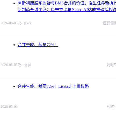
阿斯利康股东质疑与BMS合并的价值；强生任命新执
新制药全球主席；康宁杰瑞与Pathos AI达成重磅授权许
报
2026-08-05
医药健
BMS
合并告吹、裁员72%！
2026-08-05
药时
合并
合并告终、裁员72%！Lisata走上维权路
2026-08-05
药时