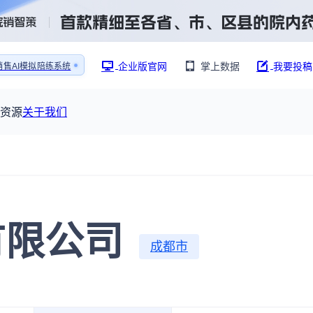
企业版官网
掌上数据
我要投稿
销售AI模拟陪练系统
还原医生拜访场景
销售AI模拟陪练系统
资源
关于我们
资源大厅
摩熵视野
联系我们
产业供需
全球药物研发中心
已收录4364条供需信息
报告大厅
前沿研究
有限公司
最新供需：
其他
球研发数据与行业前沿情报，为药物研发提供全链条专业信息支撑
已收录
份
115833
成都市
服务
摩熵说直播
公司动态
研新药：
382,466
个
本月临床：
84
个
最新
从实验室到10亿爆款：创新药商业化的选择、组织与
规划
临床研究
研发注册政策