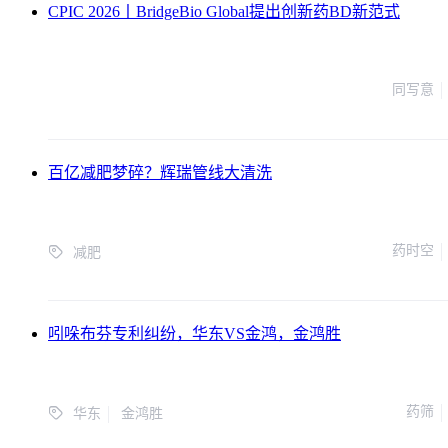
CPIC 2026丨BridgeBio Global提出创新药BD新范式
同写意
百亿减肥梦碎？辉瑞管线大清洗
药时空
减肥
吲哚布芬专利纠纷，华东VS金鸿，金鸿胜
药筛
华东
金鸿胜