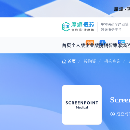
生物医药全产业链
数据服务平台
首页
个人版
企业版
院销智策
摩熵
首页
投融资
机构查询
咨询服务
摩熵原创
数据中心
摩熵视频
公司介绍
医药市场洞察中心
回放
产品立项评估及管线规划
深度分析
王中健
基于市场数据，为您提供全面的市场
产业/行业调研
政策法规
Scree
2026-07-24 2
2026年Q1总销售额：
3,066
亿元
投资决策与交易估值
投融资
成立时间：
时讯
数据查询
医药洞见