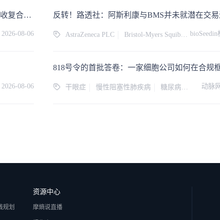
图灵量子正式启动A股IPO：2025年订单额超数亿元，营收复合年增超200%
反转！路透社：阿斯利康与BMS并未就潜在交
2026-08-06
bioSeed
AstraZeneca PLC
Bristol-Myers Squibb Belgium SA
818号令的首批答卷：一家细胞公司如何在合规
2026-08-06
动脉网
干眼症
慢性阻塞性肺疾病
糖尿病足
肺纤维
资源中心
线规划
摩熵说直播