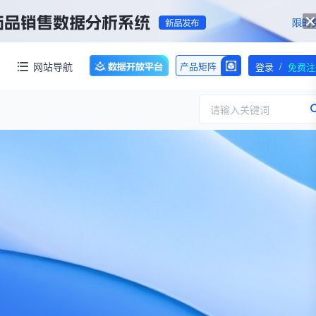
/
网站导航
产品矩阵
登录
免费注
请输入关键词
服务
团队介绍
招标采购
公司动态
临床研究
医保动态
求购伤筋正骨酊国家药品标准WS-10899(ZD-0899)-2002-2012Z一份！【注意要高清版本的】
交易并购
人事变动
行业分析
审批动态
医投速递