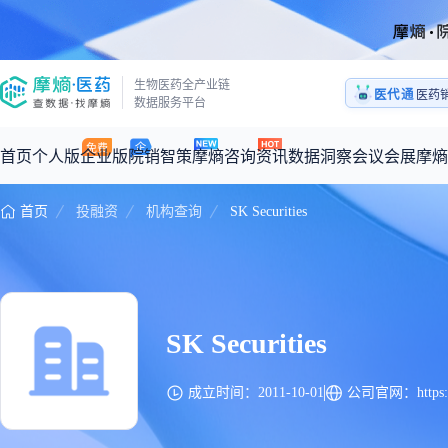
医药
生物医药全产业链
医代通
1:1
数据服务平台
医药
首页
个人版
企业版
院销智策
摩熵咨询
资讯
数据洞察
会议会展
摩熵
首页
投融资
机构查询
SK Securities
咨询服务
摩熵原创
数据中心
摩熵视频
公司介绍
加入我们
医药市场洞察中心
全球
从实验室到10亿爆款：创新药商业化的选择、组织与执行
回放
产品立项评估及管线规划
深度分析
过评精选
数据定制服务
王中健
基于市场数据，为您提供全面的市场趋势分析与决策支持
整合全球研发
产业/行业调研
政策法规
赛道梳理
市场洞察咨询
SK Securities
2026-07-24 20:00-21:00
2026年Q1总销售额：
3,066
亿元
全球在研新药
投资决策与交易估值
投融资
注册审批
“十五五”战略
成立时间：2011-10-01
公司官网：
https
时讯
科普
数据查询
医药洞见
会议