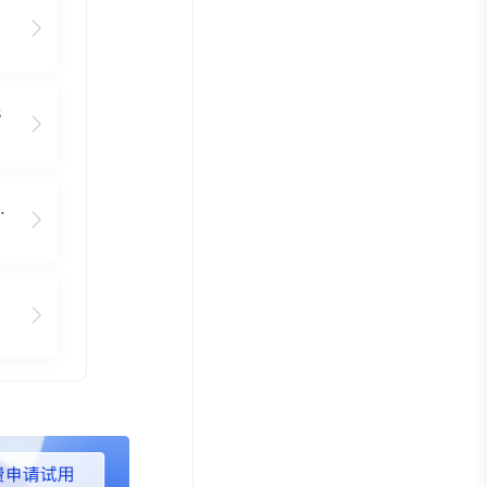
s
 Group