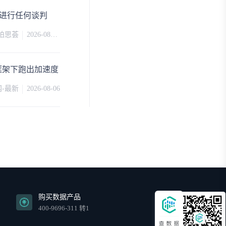
易进行任何谈判
in柏思荟
2026-08-06
Bristol-Myers Squibb Co
Bristol Myers Squibb Co
框架下跑出加速度
-最新
2026-08-06
化
广州维力医疗器械股份有限公司
购买数据产品
400-9696-311 转1