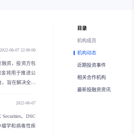
目录
机构成员
2022-06-07 22:00:00
机构动态
A1轮融资，投资方包
近期投资事件
ners。这笔资金将用于推进公
相关合作机构
的平台，旨在解决全球
最新投融资资讯
双特异性抗体候选
瘤的治疗领域占据
2022-06-07
TAER-TAB™和
curities、DSC
推进公司的肿瘤学和病毒性疾