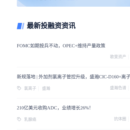
最新投融资资讯
FOMC如期按兵不动，OPEC+维持产量政策
歌斐资产
盛瀚色谱
氯离子
盛瀚
210亿美元收购ADC，业绩增长26%！
抗体圈
乳腺癌