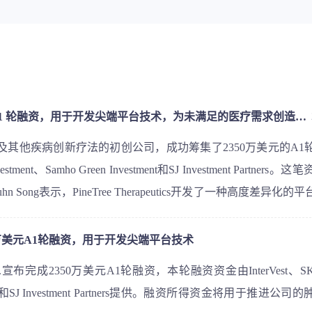
PineTree Therapeutics， Inc. 获得 2350 万美元的 A1 轮融资，用于开发尖端平台技术，为未满足的医疗需求创造治疗资产
、免疫肿瘤学及其他疾病创新疗法的初创公司，成功筹集了2350万美元的
e Investment、Samho Green Investment和SJ Investment Part
ong表示，PineTree Therapeutics开发了一种高度差异化
瘤受体、原位癌症疫苗接种以及抗病毒感染治疗。公司领先的
变体的分子，有望在EGFR激酶抑制剂耐药肿瘤和EGFR突变肿
成2350万美元A1轮融资，用于开发尖端平台技术
于马萨诸塞州剑桥的处于临床前阶段的生物技术公司，成立于2019年，开发了
 Inc.宣布完成2350万美元A1轮融资，本轮融资资金由InterVest、SK Se
病毒疾病的广泛管线，最初专注于肿瘤学。
n Investment和SJ Investment Partners提供。融资所得资金将用于