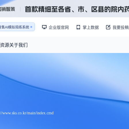
销售AI模拟陪练系统
企业版官网
掌上数据
我要投稿
还原医生拜访场景
销售AI模拟陪练系统
资源
关于我们
资源大厅
摩熵视野
联系我们
产业供需
产品与
药物研发中心
已收录4364条供需信息
报告大厅
前沿研究
最新供需：
其他
数据与行业前沿情报，为药物研发提供全链条专业信息支撑
已收录
份
115835
服务
摩熵说直播
财报业绩
：
382,483
个
本月临床：
84
个
最新
从实验室到10亿爆款：创新药商业化的选择、组织与执行
规划
研发注册政策
://www.sks.co.kr/main/index.cmd
专家观点
医药投融资