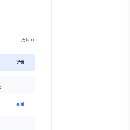
更多
详情
——
t
;
rs
;
查看
——