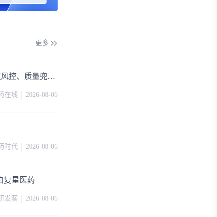
更多
MAH合规实务｜国产原料药委外定制生产：协议风控、质量兜底与违约追偿实操
制药在线
2026-08-06
药时代
2026-08-06
来自复星医药
研发客
2026-08-06
肺疾病
DPP1
Vivo Capital LLC
General Atlantic LLC