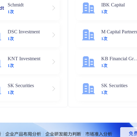
Schmidt
IBK Capital
1次
1次
DSC Investment
M Capital Partner
1次
1次
KNT Investment
KB Financial
1次
1次
SK Securities
SK Securities
1次
1次