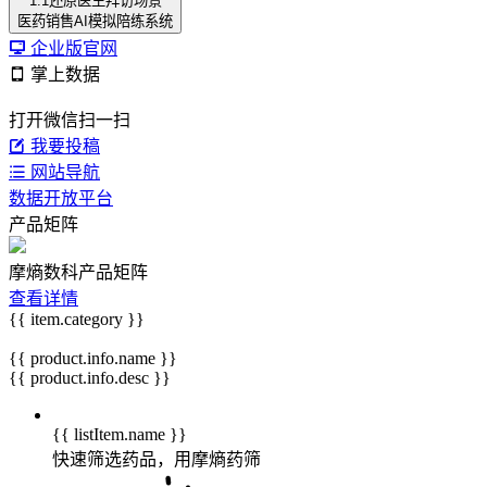
1:1还原医生拜访场景
医药销售AI模拟陪练系统
企业版官网
掌上数据
打开微信扫一扫
我要投稿
网站导航
数据开放平台
产品矩阵
摩熵数科产品矩阵
查看详情
{{ item.category }}
{{ product.info.name }}
{{ product.info.desc }}
{{ listItem.name }}
快速筛选药品，用摩熵药筛