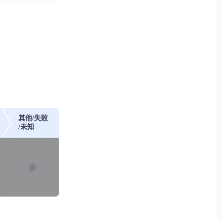
其他/失败
/未知