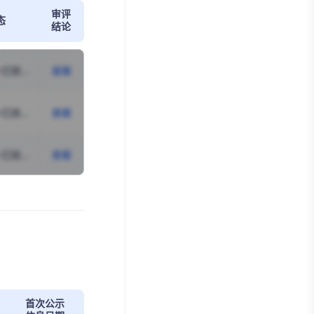
审评
态
结论
首次公示