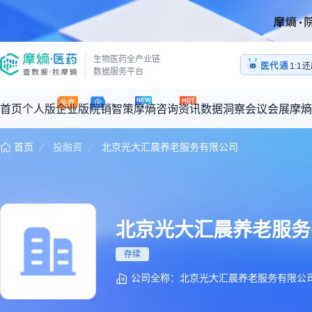
医药
生物医药全产业链
1:1
医代通
数据服务平台
医药
首页
个人版
企业版
院销智策
摩熵咨询
资讯
数据洞察
会议会展
摩熵
首页
投融资
北京光大汇晨养老服务有限公司
咨询服务
摩熵原创
数据中心
摩熵视频
公司介绍
加入我们
医药市场洞察中心
全球
从实验室到10亿爆款：创新药商业化的选择、组织与执行
回放
产品立项评估及管线规划
深度分析
过评精选
数据定制服务
王中健
北京光大汇晨养老服务
基于市场数据，为您提供全面的市场趋势分析与决策支持
整合全球研发
产业/行业调研
政策法规
赛道梳理
市场洞察咨询
2026-07-24 20:00-21:00
2026年Q1总销售额：
3,066
亿元
全球在研新药
存续
投资决策与交易估值
投融资
注册审批
“十五五”战略
公司全称：北京光大汇晨养老服务有限公
时讯
科普
数据查询
医药洞见
会议