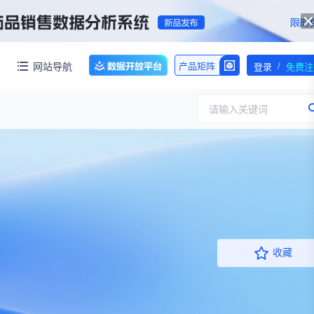
/
网站导航
产品矩阵
登录
免费注
请输入关键词
服务
团队介绍
招标采购
公司动态
临床研究
医保动态
浙江省嵊州市城北化工园区内拥有约60亩化工用地，配套约40000㎡标准化厂房，产权清晰、无权属纠纷，场地规整开阔，可满足生物医药、精细化工、新材料项目的生产、研发、仓储一体化布局，无需额外耗时拿地建房，项目落地即投产，大幅压缩项目建设周期。
收藏
交易并购
人事变动
行业分析
审批动态
医投速递