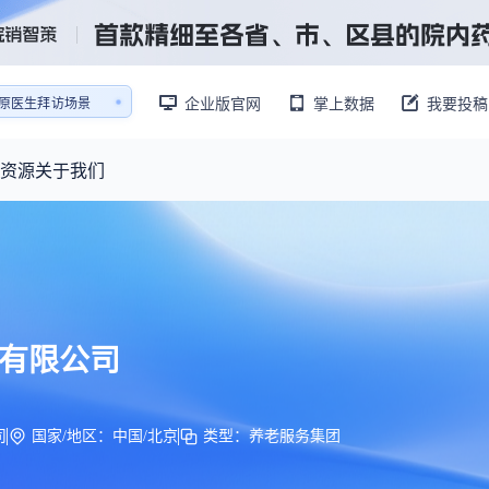
销售AI模拟陪练系统
企业版官网
掌上数据
我要投稿
还原医生拜访场景
销售AI模拟陪练系统
资源
关于我们
资源大厅
摩熵视野
联系我们
产业供需
产品与
药物研发中心
已收录4365条供需信息
报告大厅
前沿研究
最新供需：
转让厂房/资产/设备/设施
有限公司
数据与行业前沿情报，为药物研发提供全链条专业信息支撑
已收录
份
115837
服务
摩熵说直播
财报业绩
：
383,255
个
本月临床：
84
个
最新
从实验室到10亿爆款：创新药商业化的选择、组织与执行
规划
研发注册政策
司
国家/地区：中国/北京
类型：养老服务集团
专家观点
医药投融资