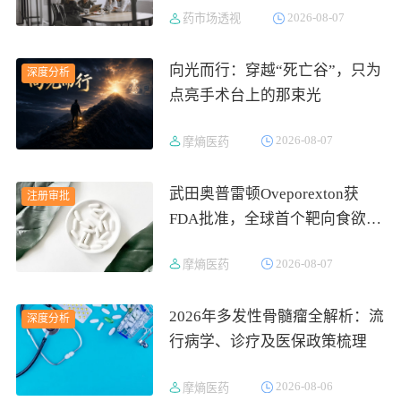
2026-08-07
药市场透视
吸金564亿
向光而行：穿越“死亡谷”，只为
深度分析
点亮手术台上的那束光
2026-08-07
摩熵医药
武田奥普雷顿Oveporexton获
注册审批
FDA批准，全球首个靶向食欲素
的1型发作性睡病对因治疗药物
2026-08-07
摩熵医药
上市
2026年多发性骨髓瘤全解析：流
深度分析
行病学、诊疗及医保政策梳理
2026-08-06
摩熵医药