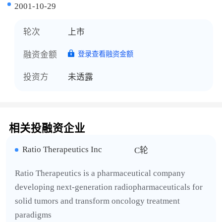
2001-10-29
轮次
上市
融资金额
登录查看融资金额
投资方
未透露
相关投融资企业
Ratio Therapeutics Inc
C轮
Ratio Therapeutics is a pharmaceutical company
developing next-generation radiopharmaceuticals for
solid tumors and transform oncology treatment
paradigms