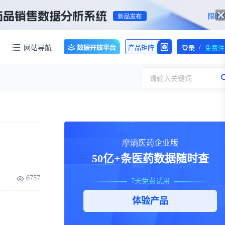
/
网站导航
产品矩阵
登录
免费注
请输入关键词
服务
团队介绍
摩熵医药企业版
招标采购
公司动态
50亿+条医药数据随时查
临床研究
医保动态
浙江省嵊州市城北化工园区内拥有约60亩化工用地，配套约40000㎡标准化厂房，产权清晰、无权属纠纷，场地规整开阔，可满足生物医药、精细化工、新材料项目的生产、研发、仓储一体化布局，无需额外耗时拿地建房，项目落地即投产，大幅压缩项目建设周期。
6757
7天免费试用
交易并购
人事变动
体验产品
行业分析
审批动态
医投速递