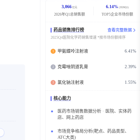
3,066
6.14%
亿元
(2026Q1)
2026年Q1总销售额
TOP5企业市场份额
药品销售排行榜
查看完整数据
2025Q4医院化学药销售增速 *按市场份额排序
甲氨蝶呤注射液
6.41%
1
克霉唑阴道乳膏
2.39%
2
氯化钠注射液
1.55%
3
核心能力
医药市场销售数据分析 · 医院、实体药
店、网上药店
市场竞争格局分析(靶点、药品类型、
ATC大类)