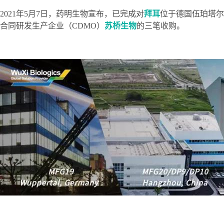
政策法规
2021年5月7日，药明生物宣布，已完成对
拜耳
位于德国伍珀塔尔
合同研发生产企业（CDMO）
苏桥生物
的三笔收购。
药品生产企业