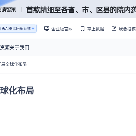
企业版官网
掌上数据
我要投稿
销售AI模拟陪练系统
还原医生拜访场景
销售AI模拟陪练系统
资源
关于我们
开展全球化布局
资源大厅
摩熵视野
联系我们
产业供需
产品与
药物研发中心
已收录4365条供需信息
球化布局
报告大厅
前沿研究
最新供需：
转让厂房/资产/设备/设施
数据与行业前沿情报，为药物研发提供全链条专业信息支撑
已收录
份
115837
服务
摩熵说直播
财报业绩
：
383,255
个
本月临床：
84
个
最新
从实验室到10亿爆款：创新药商业化的选择、组织与执行
规划
研发注册政策
专家观点
医药投融资