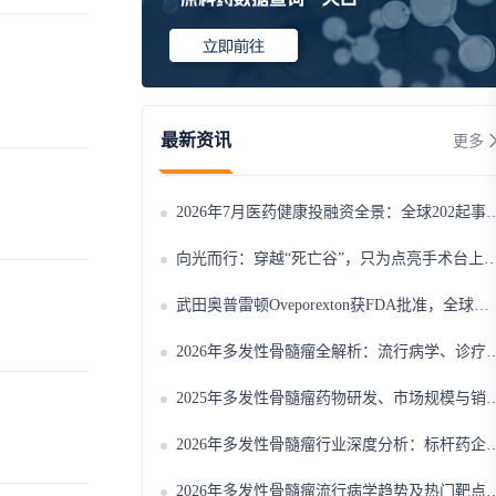
最新资讯
更多
2026年7月医药健康投融资全景：全球202起事件、中国99起，医疗器械+医药研发双赛道吸金564亿
向光而行：穿越“死亡谷”，只为点亮手术台上的那束光
武田奥普雷顿Oveporexton获FDA批准，全球首个靶向食欲素的1型发作性睡病对因治疗药物上市
2026年多发性骨髓瘤全解析：流行病学、诊疗及医保政策梳理
2025年多发性骨髓瘤药物研发、市场规模与销售趋势全解析
2026年多发性骨髓瘤行业深度分析：标杆药企案例与技术迭代研判
2026年多发性骨髓瘤流行病学趋势及热门靶点药物市场表现洞察