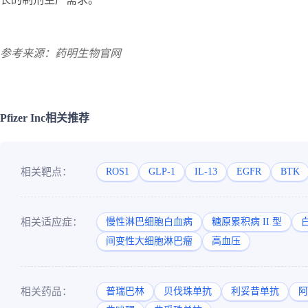
参考来源：药明生物官网
Pfizer Inc相关推荐
相关靶点：
ROS1
GLP-1
IL-13
EGFR
BTK
相关适应症：
慢性淋巴细胞白血病
糖原累积病 II 型
间变性大细胞淋巴瘤
高血压
相关药品：
普瑞巴林
贝伐珠单抗
利妥昔单抗
阿