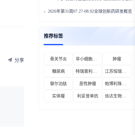
2026年第31周07.27-08.02全球创新药研发概览
推荐标签
骨关节炎
非小细胞肺癌
肿瘤
分享
糖尿病
特瑞普利单抗
江苏恒瑞医药股份有限公司
替尔泊肽
恶性肿瘤
帕博利珠单抗
实体瘤
利妥昔单抗
信达生物制药（苏州）有限公司