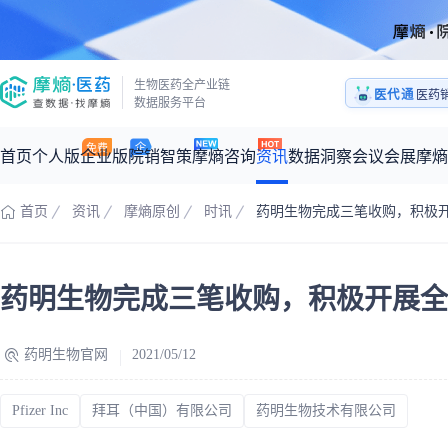
生物医药全产业链
医代通
医药
数据服务平台
1:1
医药
首页
个人版
企业版
院销智策
摩熵咨询
资讯
数据洞察
会议会展
摩熵
首页
资讯
摩熵原创
时讯
药明生物完成三笔收购，积极
咨询服务
摩熵原创
数据中心
摩熵视频
公司介绍
加入我们
医药市场洞察中心
全球
从实验室到10亿爆款：创新药商业化的选择、组织与执行
药明生物完成三笔收购，积极开展全
回放
产品立项评估及管线规划
深度分析
过评精选
数据定制服务
王中健
基于市场数据，为您提供全面的市场趋势分析与决策支持
整合全球研发
产业/行业调研
政策法规
赛道梳理
市场洞察咨询
2026-07-24 20:00-21:00
药明生物官网
2021/05/12
2026年Q1总销售额：
3,066
亿元
全球在研新药
投资决策与交易估值
投融资
注册审批
“十五五”战略
时讯
科普
Pfizer Inc
拜耳（中国）有限公司
药明生物技术有限公司
数据查询
医药洞见
会议