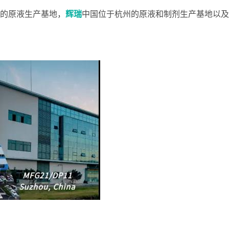
上市医药企业年报
投融
的原液生产基地，
辉瑞
中国位于杭州的原液和制剂生产基地以及
临床进展
投融资
机构查
企业查