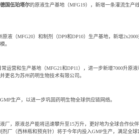
德国伍珀塔尔
的原液生产基地（MFG19），新增一条灌流生产线（3
（MFG20）和制剂（DP9和DP10）生产基地，新增2x200
规模。
常运营和生产基地（MFG21和DP11），进一步新增7000升原
并更名为苏州药明
生物技术
有限公司。
GMP生产，以进一步巩固药明生物全球供应链网络。
个原液厂，原液总产能将迅速攀升至15万升，更好地为全球合作伙
制剂厂（西林瓶和预充针）将于今年内投入GMP生产，满足全球