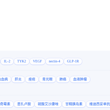
IL-2
TYK2
VEGF
nectin-4
GLP-1R
白血病
肝炎
痤疮
青光眼
肺癌
血液肿瘤
奇霉素
恩扎卢胺
硫酸艾沙康唑
甘精胰岛素
维迪西妥单抗