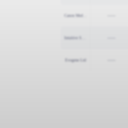
图像
运动
Canon Medical Systems Asia Pte Ltd
——
材料
Intuitive Surgical Inc
——
过氧
基因
Evogene Ltd
——
棉花
熔融沉
数控