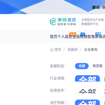
生物医药全产业链
数据服务平台
首页
个人版
企业版
院销智策
摩熵
首页
投融资
企业查询
咨询服务
摩熵原创
数据中心
摩熵视频
公司介绍
医药市场洞察中心
发展阶段：
全部
萌芽期
回放
产品立项评估及管线规划
深度分析
王中健
基于市场数据，为您提供全面的市场
行业领域：
全部
产业/行业调研
政策法规
2026-07-24 2
2026年Q1总销售额：
3,066
亿元
投资决策与交易估值
投融资
应用技术：
全部
中间
时讯
数据查询
治疗领域：
医药洞见