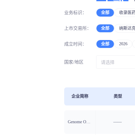
全部
生物
合同研
政策法规
业务标识：
全部
收录医
血液
生物
医疗
药品生产企业
上市交易所：
全部
纳斯达
肌肉
药物
治疗
成立时间：
全部
2026
动作
器械
机器
医院资
国家/地区
临床
AI+
数据
治疗
企业简称
类型
数据
检测
Genome Opinion Inc
——
图像
孕育