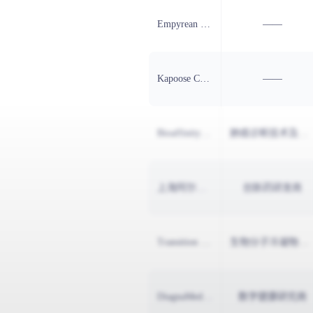
影像
金融
Empyrean Medical Systems Inc
——
多导
其他
Kapoose Creek Bio
——
认知
化妆
营养
Bioaffinity Technologies Inc
肺癌诊断技术及设备研发商
康复
上海阿尔法分子企业发展有限责任公司
创新药研发商
舒缓
远程
Transition Bio Inc
生物分子冷凝物研发商
激光
DiagnaMed Holdings Corp
数字健康研究商