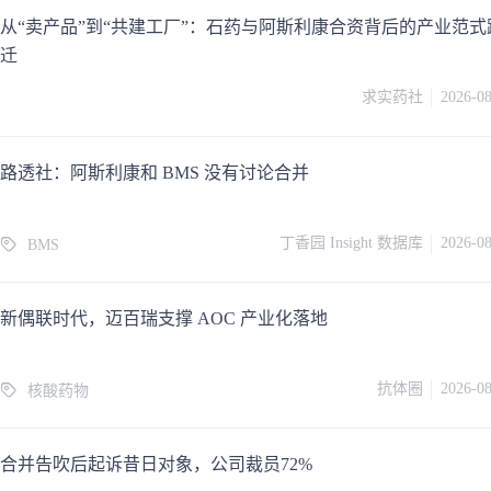
从“卖产品”到“共建工厂”：石药与阿斯利康合资背后的产业范式
迁
求实药社
2026-0
路透社：阿斯利康和 BMS 没有讨论合并
丁香园 Insight 数据库
2026-0
BMS
新偶联时代，迈百瑞支撑 AOC 产业化落地
抗体圈
2026-0
核酸药物
合并告吹后起诉昔日对象，公司裁员72%