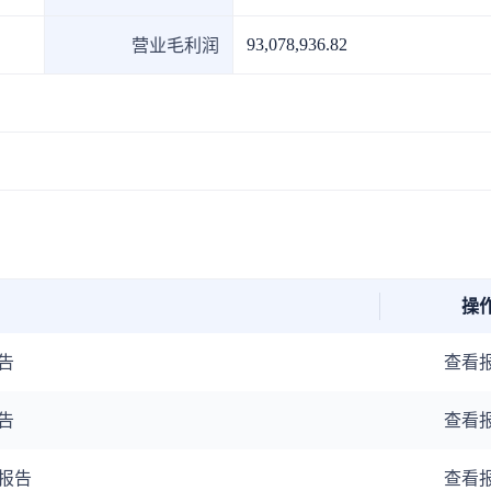
上市医药企业年报
投融
93,078,936.82
营业毛利润
临床进展
投融资
机构查
企业查
操
告
查看
告
查看
报告
查看