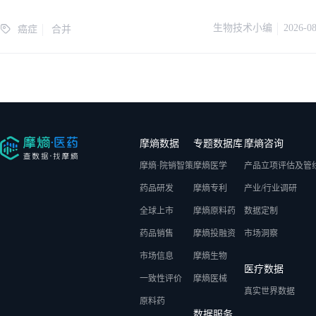
生物技术小编
2026-0
癌症
合并
摩熵数据
专题数据库
摩熵咨询
摩熵·院销智策
摩熵医学
产品立项评估及管
药品研发
摩熵专利
产业/行业调研
全球上市
摩熵原料药
数据定制
药品销售
摩熵投融资
市场洞察
市场信息
摩熵生物
医疗数据
一致性评价
摩熵医械
真实世界数据
原料药
数据服务