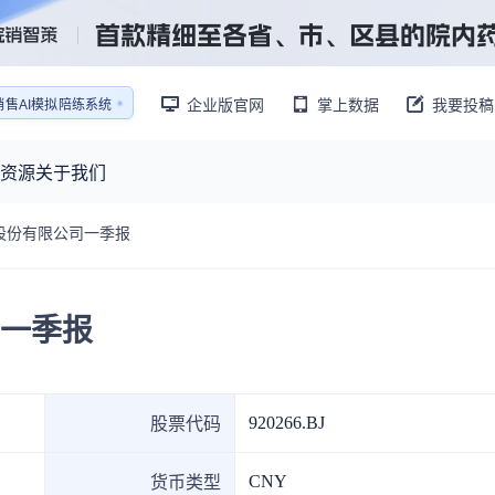
企业版官网
掌上数据
我要投稿
销售AI模拟陪练系统
还原医生拜访场景
销售AI模拟陪练系统
资源
关于我们
业股份有限公司一季报
资源大厅
摩熵视野
联系我们
产业供需
产品与
药物研发中心
已收录4364条供需信息
司一季报
报告大厅
前沿研究
最新供需：
其他
数据与行业前沿情报，为药物研发提供全链条专业信息支撑
已收录
份
115835
服务
摩熵说直播
财报业绩
：
382,483
个
本月临床：
84
个
最新
从实验室到10亿爆款：创新药商业化的选择、组织与执行
规划
研发注册政策
920266.BJ
股票代码
专家观点
CNY
货币类型
医药投融资