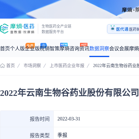
生物医药全产业链
医代通
医药
数据服务平台
1:1
医药
首页
个人版
企业版
院销智策
摩熵咨询
资讯
数据洞察
会议会展
摩熵
首页
市场洞察
上市医药企业年报
2022年云南生物谷药
咨询服务
摩熵原创
数据中心
摩熵视频
公司介绍
加入我们
医药市场洞察中心
全球
从实验室到10亿爆款：创新药商业化的选择、组织与执行
2022年云南生物谷药业股份有限公
回放
产品立项评估及管线规划
深度分析
过评精选
数据定制服务
王中健
基于市场数据，为您提供全面的市场趋势分析与决策支持
整合全球研发
产业/行业调研
政策法规
赛道梳理
市场洞察咨询
2026-07-24 20:00-21:00
2026年Q1总销售额：
3,066
亿元
全球在研新药
投资决策与交易估值
投融资
注册审批
“十五五”战略
2022-03-31
报告时间
时讯
科普
数据查询
季报
报告类型
医药洞见
会议