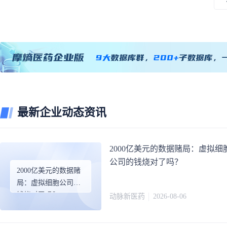
境内外生产药品备案信息
73
条
上市医药企业年报
84
条
中药提取物备案
3
条
GMP认证
3
条
合理用药
药品说明书
13
条
医保药品分类和代码
9
条
最新企业动态资讯
2000亿美元的数据赌局：虚拟细
公司的钱烧对了吗？
2000亿美元的数据赌
局：虚拟细胞公司的
钱烧对了吗？
动脉新医药
2026-08-06