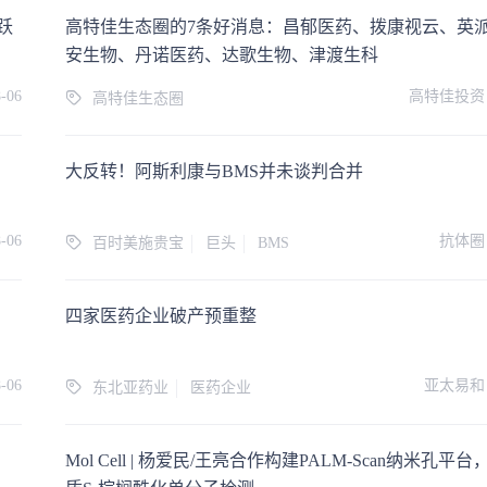
跃
高特佳生态圈的7条好消息：昌郁医药、拨康视云、英
安生物、丹诺医药、达歌生物、津渡生科
8-06
高特佳投资
高特佳生态圈
大反转！阿斯利康与BMS并未谈判合并
8-06
抗体圈
百时美施贵宝
巨头
BMS
四家医药企业破产预重整
8-06
亚太易和
东北亚药业
医药企业
Mol Cell | 杨爱民/王亮合作构建PALM-Scan纳米孔平