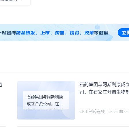
上市医药企业
1
条
药品生产企业
1
条
中药保护品种
2
条
胞
石药集团与阿斯利康成
司，在石家庄开启生物
石药集团与阿斯利康
成立合资公司，在石
家庄开启生物制药新
CPHI制药在线
2026-08-06
篇章