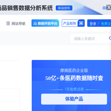
/
网站导航
产品矩阵
登录
免费注
请输入关键词
服务
团队介绍
摩熵医药企业版
招标采购
公司动态
50亿+条医药数据随时查
临床研究
医保动态
求购伤筋正骨酊国家药品标准WS-10899(ZD-0899)-2002-2012Z一份！【注意要高清版本的】
7天免费试用
交易并购
人事变动
体验产品
行业分析
审批动态
医投速递