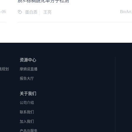
质S-棕榈酰化单分子检测
8-06
BioArt
蛋白质
王亮
资源中心
线规划
摩熵说直播
报告大厅
关于我们
公司介绍
联系我们
加入我们
产品与服务