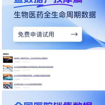
推荐资讯
深度分析
向光而行：穿越“死亡谷”，只为点亮手术台上的那束光
2026-08-07
摩熵医药
深度分析
2026年多发性骨髓瘤流行病学趋势及热门靶点药物市场表现洞察
2026-08-06
摩熵医药
深度分析
2025年多发性骨髓瘤药物研发、市场规模与销售趋势全解析
2026-08-06
摩熵医药
医药洞见
2026年第31周07.27-08.02全球创新药研发概览
2026-08-06
摩熵医药