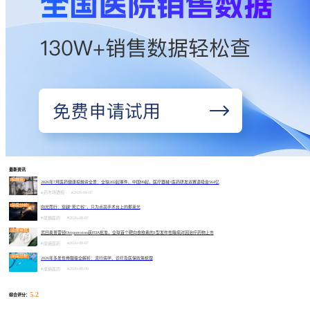
最新资讯
投融资
2026年7月医药健康投融资全景：全球202起事件、中国99起，医疗器械+医药研发双赛道吸金564亿
2026-08-07
药市场透视
深度分析
向光而行：穿越“死亡谷”，只为点亮手术台上的那束光
2026-08-07
摩熵医药
注册审批
武田奥普雷顿Oveporexton获FDA批准，全球首个靶向食欲素的1型发作性睡病对因治疗药物上市
2026-08-07
摩熵医药
深度分析
2026年多发性骨髓瘤全解析：流行病学、诊疗及医保政策梳理
2026-08-06
摩熵医药
5.2
综合评分：