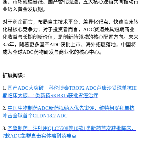
断、市场规模暴涨、国产替代提速，五大核心逻辑共同推动行
业迈入黄金发展期。
对于药企而言，布局自主技术平台、差异化靶点、快速临床转
化是核心竞争力；对于投资者而言，ADC赛道兼具短期商业
化收益与长期创新价值，是创新药领域的核心配置方向。未来
3-5年，随着更多国产ADC获批上市、海外拓展落地，中国将
成为全球ADC药物研发与商业化的核心中心。
扩展阅读：
1.
国产ADC大突破！科伦博泰TROP2 ADC芦康沙妥珠单抗III
期临床大捷，1类新药SKB315获批胃癌治疗
2.
中国生物制药ADC新药拟纳入优先审评，维特柯妥拜单抗
冲击全球首个CLDN18.2 ADC
3.
齐鲁制药：注射用QLC5508等10款1类新药首次获批临床，
7款ADC集群直击实体瘤耐药痛点