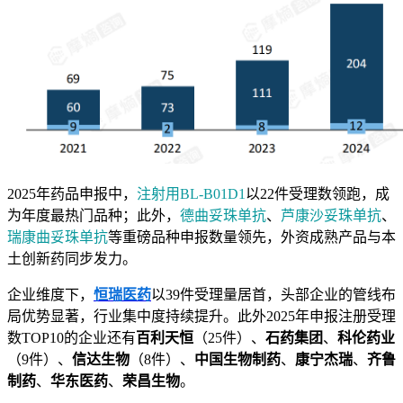
2025年药品申报中，
注射用BL-B01D1
以22件受理数领跑，成
为年度最热门品种；此外，
德曲妥珠单抗
、
芦康沙妥珠单抗
、
瑞康曲妥珠单抗
等重磅品种申报数量领先，外资成熟产品与本
土创新药同步发力。
企业维度下，
恒瑞医药
以39件受理量居首，头部企业的管线布
局优势显著，行业集中度持续提升。此外2025年申报注册受理
数TOP10的企业还有
百利天恒
（25件）、
石药集团
、
科伦药业
（9件）、
信达生物
（8件）、
中国生物制药
、
康宁杰瑞
、
齐鲁
制药
、
华东医药
、
荣昌生物
。