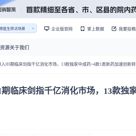
销售AI模拟陪练系统
企业版官网
掌上数据
我要投稿
还原医生拜访场景
销售AI模拟陪练系统
资源
关于我们
入III期临床剑指千亿消化市场，13款独家中成药+4款1类新药加速创新
资源大厅
摩熵视野
联系我们
产业供需
产品与
药物研发中心
已收录4365条供需信息
I期临床剑指千亿消化市场，13款独
报告大厅
前沿研究
最新供需：
转让厂房/资产/设备/设施
数据与行业前沿情报，为药物研发提供全链条专业信息支撑
已收录
份
115837
服务
摩熵说直播
财报业绩
：
383,255
个
本月临床：
84
个
最新
从实验室到10亿爆款：创新药商业化的选择、组织与执行
规划
研发注册政策
专家观点
医药投融资