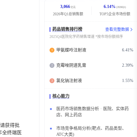
3,066
6.14%
亿元
(2026Q1)
2026年Q1总销售额
TOP5企业市场份额
药品销售排行榜
查看完整数据
2025Q4医院化学药销售增速 *按市场份额排序
甲氨蝶呤注射液
6.41%
1
克霉唑阴道乳膏
2.39%
2
氯化钠注射液
1.55%
3
核心能力
医药市场销售数据分析 · 医院、实体药
店、网上药店
请获得批
市场竞争格局分析(靶点、药品类型、
年全终端医
ATC大类)