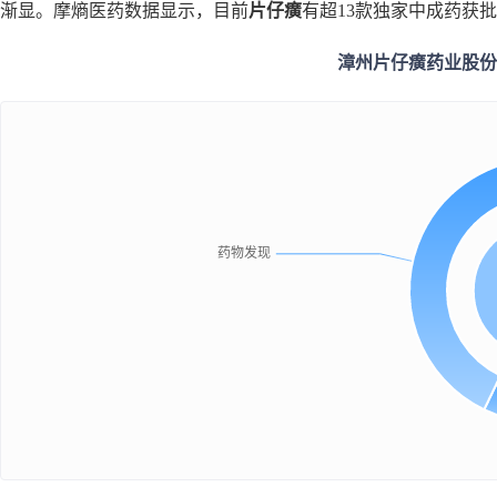
渐显。摩熵医药数据显示，目前
片仔癀
有超13款独家中成药获
漳州片仔癀药业股份