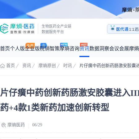
医药
生物医药全产业链
医代通
1:1
数据服务平台
医药
首页
个人版
企业版
院销智策
摩熵咨询
资讯
数据洞察
会议会展
摩熵
首页
资讯
摩熵原创
时讯
片仔癀中药创新药肠激安胶囊进
咨询服务
摩熵原创
数据中心
摩熵视频
公司介绍
加入我们
医药市场洞察中心
全球
从实验室到10亿爆款：创新药商业化的选择、组织与执行
片仔癀中药创新药肠激安胶囊进入II
回放
产品立项评估及管线规划
深度分析
过评精选
数据定制服务
王中健
基于市场数据，为您提供全面的市场趋势分析与决策支持
整合全球研发
产业/行业调研
政策法规
赛道梳理
市场洞察咨询
2026-07-24 20:00-21:00
药+4款1类新药加速创新转型
2026年Q1总销售额：
3,066
亿元
全球在研新药
投资决策与交易估值
投融资
注册审批
“十五五”战略
摩熵医药
06/29
时讯
科普
数据查询
医药洞见
会议