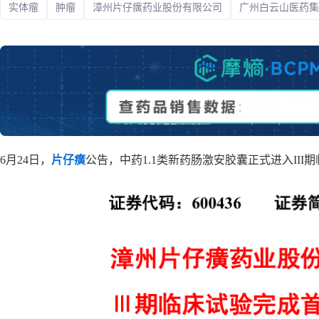
实体瘤
肿瘤
漳州片仔癀药业股份有限公司
广州白云山医药集
政策法规
药品生产企业
6月24日，
片仔癀
公告，中药1.1类新药肠激安胶囊正式进入III