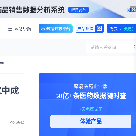
/
网站导航
产品矩阵
登录
免费注
请输入关键词
转型
服务
团队介绍
摩熵医药企业版
家中成
招标采购
公司动态
50亿+条医药数据随时查
临床研究
医保动态
浙江省嵊州市城北化工园区内拥有约60亩化工用地，配套约40000㎡标准化厂房，产权清晰、无权属纠纷，场地规整开阔，可满足生物医药、精细化工、新材料项目的生产、研发、仓储一体化布局，无需额外耗时拿地建房，项目落地即投产，大幅压缩项目建设周期。
7天免费试用
交易并购
人事变动
体验产品
5643
行业分析
审批动态
医投速递