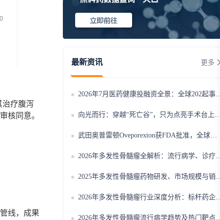
最新资讯
更多
2026年7月医药健康投融资全景：全球202起事件、中国99起，医疗器械+医药研发双赛道吸金564亿
其治疗腹泻
向光而行：穿越“死亡谷”，只为点亮手术台上的那束光
审核同意。
武田奥普雷顿Oveporexton获FDA批准，全球首个靶向食欲素的1型发作性睡病对因治疗药物上市
2026年多发性骨髓瘤全解析：流行病学、诊疗及医保政策梳理
2025年多发性骨髓瘤药物研发、市场规模与销售趋势全解析
2026年多发性骨髓瘤行业深度分析：标杆药企案例与技术迭代研判
管线，成果
2026年多发性骨髓瘤流行病学趋势及热门靶点药物市场表现洞察