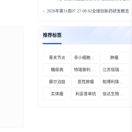
2026年第31周07.27-08.02全球创新药研发概览
推荐标签
骨关节炎
非小细胞肺癌
肿瘤
糖尿病
特瑞普利单抗
江苏恒瑞医药股份有限公司
替尔泊肽
恶性肿瘤
帕博利珠单抗
实体瘤
利妥昔单抗
信达生物制药（苏州）有限公司