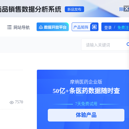
/
网站导航
产品矩阵
登录
免费注
请输入关键词
服务
团队介绍
摩熵医药企业版
招标采购
公司动态
50亿+条医药数据随时查
临床研究
医保动态
求购伤筋正骨酊国家药品标准WS-10899(ZD-0899)-2002-2012Z一份！【注意要高清版本的】
7570
7天免费试用
交易并购
人事变动
体验产品
行业分析
审批动态
医投速递