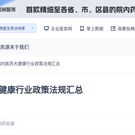
销售AI模拟陪练系统
企业版官网
掌上数据
我要投稿
还原医生拜访场景
销售AI模拟陪练系统
资源
关于我们
07.05国内医药大健康行业政策法规汇总
资源大厅
摩熵视野
联系我们
产业供需
产品与
药物研发中心
已收录4364条供需信息
内医药大健康行业政策法规汇总
报告大厅
前沿研究
最新供需：
其他
数据与行业前沿情报，为药物研发提供全链条专业信息支撑
已收录
份
115833
服务
摩熵说直播
财报业绩
：
382,466
个
本月临床：
84
个
最新
从实验室到10亿爆款：创新药商业化的选择、组织与执行
规划
研发注册政策
专家观点
新药目录
医药投融资