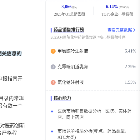
3,066
6.14%
亿元
(2026Q1)
2026年Q1总销售额
TOP5企业市场份额
药品销售排行榜
查看完整数据
2025Q4医院化学药销售增速 *按市场份额排序
甲氨蝶呤注射液
6.41%
1
相关信息的
克霉唑阴道乳膏
2.39%
2
申报指南开
氯化钠注射液
1.55%
3
；目录内常规
核心能力
。另有数十个
医药市场销售数据分析 · 医院、实体药
店、网上药店
对医药创新
市场竞争格局分析(靶点、药品类型、
等严格程
ATC大类)