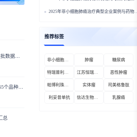
2025年非小细胞肺癌治疗典型企业案例与药物技术迭代分析
推荐标签
2026年第27周06.29-07.05国内仿制药/生物类似物申报/审批数据分析
非小细胞肺癌
肿瘤
糖尿病
特瑞普利单抗
江苏恒瑞医药股份有限公司
恶性肿瘤
帕博利珠单抗
实体瘤
司美格鲁肽
2026年6月医药市场三大重磅盘点：557个药品过初审、65个品种进国采、9款新药集中获批
利妥昔单抗
信达生物制药（苏州）有限公司
乳腺癌
规汇总