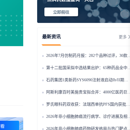
最新资讯
更多
2026年7月仿制药月报：282个品种过评，30款首家！注射用甲磺酸萘莫司他遭12家抢报
第十二批国采拟中选结果出炉：65种药品全中选！科伦药业14款品种领跑，10款原研药首次大规模入围
石药集团1类新药SYS6090注射液启动Ib/II期临床，PD-1/IL-15双功能融合蛋白剑指晚期结直肠癌治疗
阿斯利康百时美施贵宝拟合并‌：4000亿医药巨头将诞生，肿瘤管线深度互补，中国市场合作版图迎大调整
罗氏眼科药双收获：法瑞西单抗PFS国内获批，伐米奇拜单抗拟纳入优先审评
2026年非小细胞肺癌流行病学、诊疗进展及相关政策分析
2026年非小细胞肺癌药物研发格局与热门靶点市场趋势分析