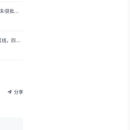
2026年第26周06.22-06.28国内创新药/改良型新药申请临床/获批临床/申请上市/获批上市数据分析
2026医药代表新规落地：备案号终身制+区域锁定+9条红线，四川已清退2061人，行业迎最严规范期
分享