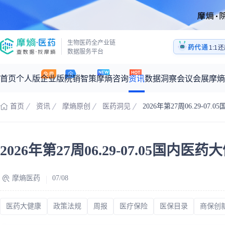
医药
生物医药全产业链
药代通
1:1
数据服务平台
医药
首页
个人版
企业版
院销智策
摩熵咨询
资讯
数据洞察
会议会展
摩熵
首页
资讯
摩熵原创
医药洞见
2026年第27周06.29-
咨询服务
摩熵原创
数据中心
摩熵视频
公司介绍
加入我们
医药市场洞察中心
全球
从实验室到10亿爆款：创新药商业化的选择、组织与执行
2026年第27周06.29-07.05国
回放
产品立项评估及管线规划
深度分析
过评精选
数据定制服务
王中健
基于市场数据，为您提供全面的市场趋势分析与决策支持
整合全球研发
产业/行业调研
政策法规
赛道梳理
市场洞察咨询
2026-07-24 20:00-21:00
摩熵医药
07/08
2026年Q1总销售额：
3,066
亿元
全球在研新药
投资决策与交易估值
投融资
注册审批
“十五五”战略
时讯
科普
医药大健康
政策法规
周报
医疗保险
医保目录
商保创
数据查询
医药洞见
会议