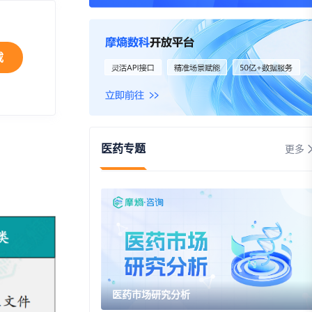
资
事件
载
询
询
医药专题
更多
医药市场研究分析