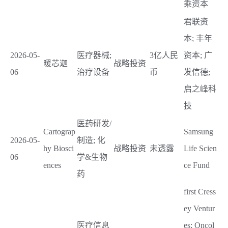
乘资本
君联资
本; 丰年
2026-05-
医疗器械;
3亿人民
资本; 广
暖芯迦
战略投资
06
治疗设备
币
发信德;
启之峰科
技
医药研发/
Cartograp
Samsung
2026-05-
制造; 化
hy Biosci
战略投资
未透露
Life Scien
06
学&生物
ences
ce Fund
药
first Cress
ey Ventur
医疗信息
es; Oncol