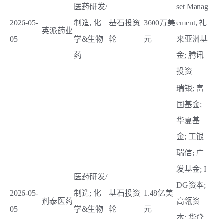
医药研发/
set Manag
2026-05-
制造; 化
基石投资
3600万美
ement; 礼
英派药业
05
学&生物
轮
元
来亚洲基
药
金; 腾讯
投资
瑞银; 富
国基金;
华夏基
金; 工银
瑞信; 广
发基金; I
医药研发/
DG资本;
2026-05-
制造; 化
基石投资
1.48亿美
剂泰医药
高瓴资
05
学&生物
轮
元
本; 华登