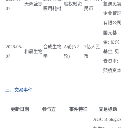
天鸿盛捷
股权融资
氢遇见氧
07
医用耗材
民币
企业管理
有限公司
国元基
金; 长兴
2026-05-
合成生物
A轮(A2
1亿人民
和晨生物
基金; 见
07
学
轮)
币
素资本;
熙桥资本
三、交易事件
更新日期
参与方
事件特征
交易标题
AGC Biologics