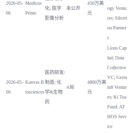
2026-05-
Modicus
450万美
化; 医学
未公开
ogy Ventu
06
Prime
元
影像分析
res; Silvert
on Partner
s
Lions Cap
ital; Data
Collective
医药研发/
VC; Germ
2026-05-
Kanvas B
制造; 化
4800万美
A轮
in8 Ventur
06
iosciences
学&生物
元
es; Ki Tua
药
Fund; AT
HOS Serv
ice