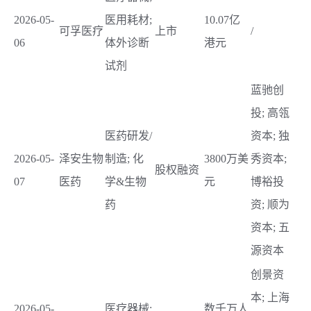
2026-05-
医用耗材;
10.07亿
可孚医疗
上市
/
06
体外诊断
港元
试剂
蓝驰创
投; 高瓴
医药研发/
资本; 独
2026-05-
泽安生物
制造; 化
3800万美
秀资本;
股权融资
07
医药
学&生物
元
博裕投
药
资; 顺为
资本; 五
源资本
创景资
本; 上海
2026-05-
医疗器械;
数千万人