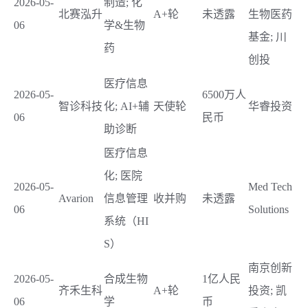
2026-05-
制造; 化
北赛泓升
A+轮
未透露
生物医药
06
学&生物
基金; 川
药
创投
医疗信息
2026-05-
6500万人
智诊科技
化; AI+辅
天使轮
华睿投资
06
民币
助诊断
医疗信息
化; 医院
2026-05-
Med Tech
Avarion
信息管理
收并购
未透露
06
Solutions
系统（HI
S）
南京创新
2026-05-
合成生物
1亿人民
齐禾生科
A+轮
投资; 凯
06
学
币