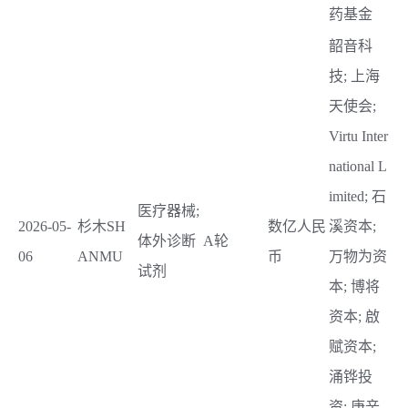
药基金
韶音科
技; 上海
天使会;
Virtu Inter
national L
imited; 石
医疗器械;
2026-05-
杉木SH
数亿人民
溪资本;
体外诊断
A轮
06
ANMU
币
万物为资
试剂
本; 博将
资本; 啟
赋资本;
涌铧投
资; 庚辛