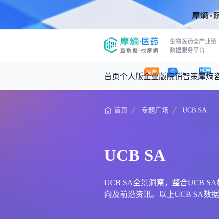
生物医药全产业链
数据服务平台
首页
个人版
企业版
院销智策
摩熵
首页
专题广场
UCB SA
咨询服务
摩熵原创
数据中心
摩熵视频
公司介绍
医药市场洞察中心
回放
产品立项评估及管线规划
深度分析
UCB SA
王中健
基于市场数据，为您提供全面的市场
产业/行业调研
政策法规
2026-07-24 2
2026年Q1总销售额：
3,066
亿元
投资决策与交易估值
投融资
UCB SA全景洞察，整合UCB S
向及前沿资讯。以上UCB SA数
时讯
数据查询
医药洞见