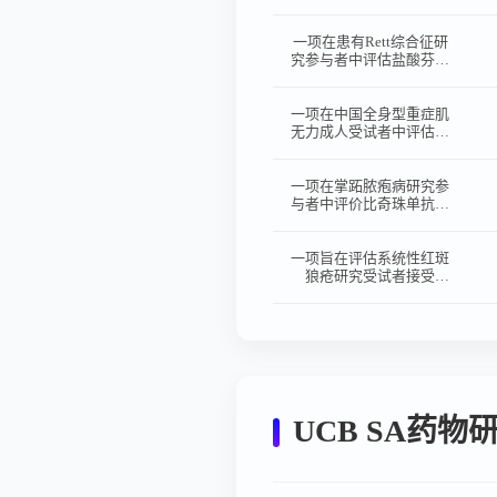
昔珠单抗的有效性和安全
性的III期、随机、双盲、
安慰剂对照研究
一项在患有Rett综合征研
究参与者中评估盐酸芬氟
拉明的疗效和安全性的III
期、随机、双盲、安慰剂
对照、平行分组、多中心
一项在中国全身型重症肌
研究（含开放标签扩展
无力成人受试者中评估罗
期）
泽利昔珠单抗的有效性和
安全性的开放性、前瞻
性、单臂研究
一项在掌跖脓疱病研究参
与者中评价比奇珠单抗的
有效性和安全性的III
期、随机、双盲（另设开
放性扩展期）、安慰剂对
一项旨在评估系统性红斑
照、多中心研究
狼疮研究受试者接受
dapirolizumab pegol治疗
的长期安全性和耐受性的
多中心、开放性扩展研究
UCB SA药物