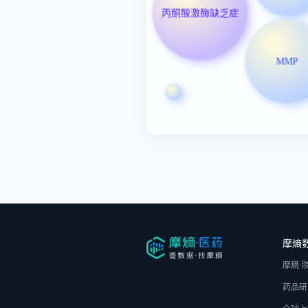
丙酮酸激酶缺乏症
MMP
摩熵
摩熵·
药品研