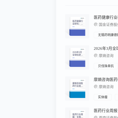
医药健康行
业研究：创
国金证券股
新药产业链
回购增持密
集，底部价
值信号已现
无锡药明康德
2026年3月
2026年3月
全球在研新
摩熵咨询
药月报
贝伐珠单抗
摩熵咨询医
药行业观察
摩熵咨询
周报（2026.
03.09-2026.0
3.15）
实体瘤
医药行业周
报：生物医
西南证券股