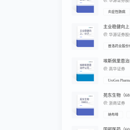
华源证券股
管线持续推
进
炎症性肠病
主业稳健向上
主业稳健向
上，分子胶
华源证券股份
平台稀缺性
突出
普洛药业股份
埃斯佩里恩
治疗公司
高华证券
（ESPR）：
Esperion Th
erapeutics公
司（ESP
UroGen Pharma
R）：第46
届全球医疗
保健年会
——要点总
结
苑东生物
（68851
浙商证券
3）：2024&
2025Q1业绩
点评：麻醉
管线持续迭
纳布啡
代，创新
+国际化驱
动增长