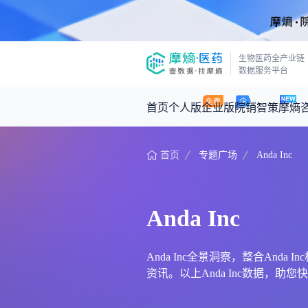
生物医药全产业链
数据服务平台
首页
个人版
企业版
院销智策
摩熵
首页
专题广场
Anda Inc
咨询服务
摩熵原创
数据中心
摩熵视频
公司介绍
医药市场洞察中心
回放
产品立项评估及管线规划
深度分析
Anda Inc
王中健
基于市场数据，为您提供全面的市场
产业/行业调研
政策法规
2026-07-24 2
2026年Q1总销售额：
3,066
亿元
投资决策与交易估值
投融资
Anda Inc全景洞察，整合And
资讯。以上Anda Inc数据，助您快
时讯
数据查询
医药洞见