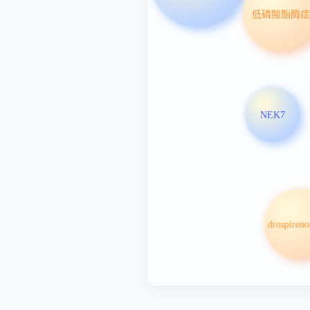
低磷酸酯酶症
NEK7