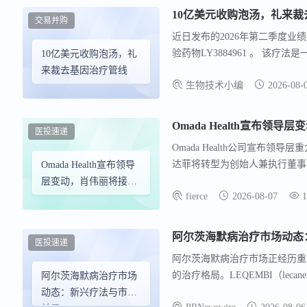
10亿美元收购泡汤，礼来
交易并购
近日发布的2026年第二季度业
验药物LY3884961 。 该
10亿美元收购泡汤，礼
从基因层面修复导致戈谢病的酶活
来裁去基因治疗管线
生物技术小编
2026-08-
法项目未达到我们内部设定的严
Omada Health宣布领
医投速递
Omada Health公司宣布领
达菲将转型为创始人兼执行董事长
Omada Health宣布领导
战略举措。肖伟丽于2019年加入O
层变动，肖伟丽将接任
fierce
2026-08-07
1
肖伟丽负责公司的盈利和全面运
CEO
护理平台。肖伟丽在加入Omada He
全球医疗保健和生物制药业务的多
阿尔茨海默病治疗市场动态
医投速递
比增长42%，达到8800万美元，
阿尔茨海默病治疗市场正经历重大变革，新
亿美元之间，同比增长30%。
的治疗格局。LEQEMBI（le
阿尔茨海默病治疗市场
衰退在生物标志物确认的个体中显示出
动态：新兴疗法与市场