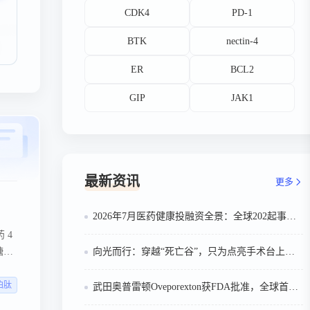
CDK4
PD-1
BTK
nectin-4
ER
BCL2
GIP
JAK1
最新资讯
更多
2026年7月医药健康投融资全景：全球202起事件、中国99起，医疗器械+医药研发双赛道吸金564亿
 4
糖药
向光而行：穿越“死亡谷”，只为点亮手术台上的那束光
在
泊肽
武田奥普雷顿Oveporexton获FDA批准，全球首个靶向食欲素的1型发作性睡病对因治疗药物上市