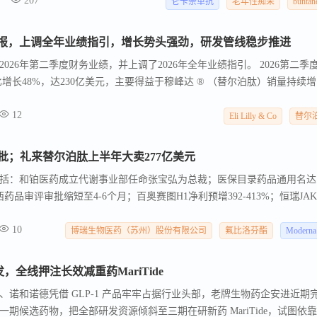
207
床管理中发挥着重要作用。DelveInsight预测，到2036年，阿尔茨海默病
仑卡奈单抗
老年性痴呆
buntan
长率扩张，主要受疾病发病率上升、疾病修饰疗法的更广泛采用、基于生物标
推动。本文将重点介绍六种即将进入阿尔茨海默病治疗市场的后期疗法，
度财报，上调全年业绩指引，增长势头强劲，研发管线稳步推进
dinea、Roche的Trontinemab、Axsome Therapeutics的AXS-05、Bristol Myers
了2026年第二季度财务业绩，并上调了2026年全年业绩指引。 2026第二季
emternetug和Annovis Bio的Buntanetap等。
比增长48%，达230亿美元，主要得益于穆峰达 ® （替尔泊肽）销量持续增
3.03美元的收购IPR&D费用，而2025年第二季度该费用为0.14美元。
12
Eli Lilly & Co
替尔
批；礼来替尔泊肽上半年大卖277亿美元
括：和铂医药成立代谢事业部任命张宝弘为总裁；医保目录药品通用名达
药品审评审批缩短至4-6个月；百奥赛图H1净利预增392-413%；恒瑞JAK
-axSpA；药捷安康首款创新药替恩戈替尼获批胆管癌；恒瑞HER2 ADC
10
；海思科HSK51155口服镇痛药获批临床；卫材仑卡奈单抗皮下剂型博
博瑞生物医药（苏州）股份有限公司
氟比洛芬酯
Moderna
EVY半年大卖1.19亿美元；Moderna mRNA流感疫苗mFLUSIVA获F
7亿美元；Moderna启动全球首个埃博拉mRNA疫苗I期临床，中国生物
发，全线押注长效减重药MariTide
据保护期透皮速率提13倍；博瑞医药BGM1812减重I期临床积极中美双
诺和诺德凭借 GLP-1 产品牢牢占据行业头部，老牌生物药企安进近期
 政策 · 产业动态。 解读： 陕西药品审评审批降至4-6个月接近全国领先水
期候选药物，把全部研发资源倾斜至三期在研新药 MariTide，试图依
"精准服务推动创新医疗器械转化，地方医药产业从监管提速到创新孵化的闭