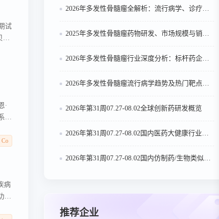
2026年多发性骨髓瘤全解析：流行病学、诊疗及医保政策梳理
期试
2025年多发性骨髓瘤药物研发、市场规模与销售趋势全解析
贝，
因疗
2026年多发性骨髓瘤行业深度分析：标杆药企案例与技术迭代研判
2026年多发性骨髓瘤流行病学趋势及热门靶点药物市场表现洞察
恩·
2026年第31周07.27-08.02全球创新药研发概览
系和
期间，
2026年第31周07.27-08.02国内医药大健康行业政策法规汇总
病
& Co
担任过
2026年第31周07.27-08.02国内仿制药/生物类似物申报/审批数据分析
入同
.4
变疾病
功能
推荐企业