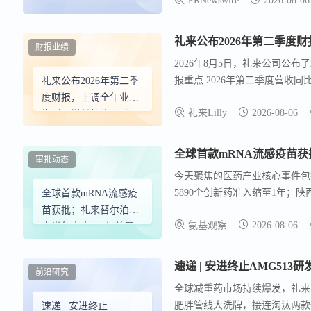
PRNewswire
2026-08-06
ALLYDONE透皮贴片等，也在临
前景
预计将以22.7%的复合年增
的诊断进步以及强大的后期管线
礼来公布2026年第二季
财报业绩
括Suven Life Sciences的Masupir
2026年8月5日，礼来公司公布
Squibb的COBENFY、Eli Lilly的R
报重点 2026年第二季度营收同
礼来公布2026年第二季
长。 2026年第二季度两者均包含
度财报，上调全年业绩
礼来Lilly
2026-08-06
指引，增长势头强劲，
研发管线稳步推进
全球首款mRNA流感疫苗获
审批动态
今天聚焦的医药产业核心事件包
5890个创新药准入缩至1年；陕西
全球首款mRNA流感疫
制剂艾玛昔替尼第五适应症获批nr
苗获批；礼来替尔泊肽
氨基观察
2026-08-06
曲妥珠单抗获批结直肠癌新适应症
上半年大卖277亿美元
城获批；全球首款基因编辑药物CASG
批准；礼来替尔泊肽上半年大卖27
速递 | 安进终止AMG513研
前沿研究
第二代氟比洛芬贴剂获批获4年数
全球减重药市场持续爆发，礼来、
高减重9.2%等。 ◍ 市场速递
肥胖管线大洗牌，接连淘汰两款一
速递 | 安进终止
平，"春雨行动"以"一企一策