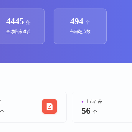
上市医药企业年报
投融
临床进展
投融资
4445
494
条
个
机构查
全球临床试验
布局靶点数
企业查
症
上市产品
56
个
个