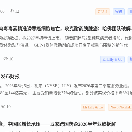
 2026 年 8 月 5 日，安进在第二季度财报电话会议上正式对外公布终
-06
12
续开发计划，这一动作也彻底坐实公司聚焦单一核心减重资产的战略路线。 
GLP-1
安进
重候选药物 AMG786 就已宣告研发终止，两次管线清理的底层逻辑高度一致
刘如谦团队最新成果！改造肉毒毒素精准诱导
成功数据，拟2027年初申请上市。 随着肥胖与2型糖尿病患者增加，代
受体激动剂演进。 GLP-1受体激动剂的成功开启了减重与降糖的新时代
 ，正成为进一步提升疗效、改善心血管及代谢指标的前沿突破方向。
10
Eli Lilly & Co
C发布财报
%。 2026年8月5日，礼来（NYSE：LLY）发布2026年第二季度财务业绩。
3%至144亿美元， 主要受销量增长37%的驱动，部分被实现价格下降3%
10
Eli Lilly & Co
Novo Nordisk
盘，中国区增长承压——12家跨国药企2026半年业绩拆解