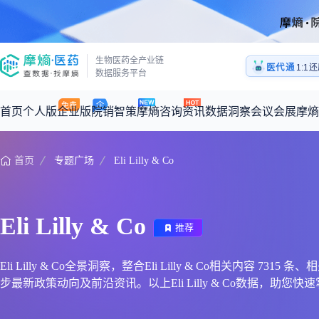
医药
生物医药全产业链
医代通
1:1
数据服务平台
医药
首页
个人版
企业版
院销智策
摩熵咨询
资讯
数据洞察
会议会展
摩熵
首页
专题广场
Eli Lilly & Co
咨询服务
摩熵原创
数据中心
摩熵视频
公司介绍
加入我们
医药市场洞察中心
全球
从实验室到10亿爆款：创新药商业化的选择、组织与执行
回放
产品立项评估及管线规划
深度分析
过评精选
数据定制服务
Eli Lilly & Co
王中健
推荐
基于市场数据，为您提供全面的市场趋势分析与决策支持
整合全球研发
产业/行业调研
政策法规
赛道梳理
市场洞察咨询
2026-07-24 20:00-21:00
2026年Q1总销售额：
3,066
亿元
全球在研新药
投资决策与交易估值
投融资
注册审批
“十五五”战略
Eli Lilly & Co全景洞察，整合Eli Lilly & Co相关内容 
步最新政策动向及前沿资讯。以上Eli Lilly & Co数据，助您快速掌握E
时讯
科普
数据查询
医药洞见
会议