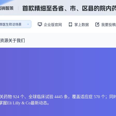
销售AI模拟陪练系统
企业版官网
掌上数据
我要投稿
还原医生拜访场景
销售AI模拟陪练系统
资源
关于我们
资源大厅
摩熵视野
联系我们
产业供需
产品与
药物研发中心
已收录4365条供需信息
报告大厅
前沿研究
最新供需：
转让厂房/资产/设备/设施
数据与行业前沿情报，为药物研发提供全链条专业信息支撑
已收录
份
115837
服务
摩熵说直播
财报业绩
：
383,255
个
本月临床：
110
个
最新
从实验室到10亿爆款：创新药商业化的选择、组织与执行
规划
研发注册政策
7315 条、相关药物 924 个、全球临床试验 4445 条，覆盖适应症 570
li Lilly & Co最新动态。
专家观点
医药投融资