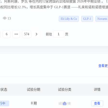
阿斯利康、罗氏 等在内的12家跨国药企陆续披露 2026年中期业绩 。 1
加权同比增长12.3%，增长高度集中于 GLP-1赛道 ——礼来和诺和诺德增
露数据的MNC中5家下滑， 礼来（+73%）和诺华（+13%） 保持增长。
13
Eli Lilly & Co
GLP-1
Novarti
6
574
前往
页
查看更
验状态
试验分期
试验分类
详情
行中
Ⅱ期
查看