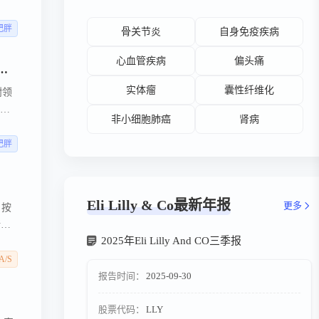
止
回溯
肥胖
骨关节炎
自身免疫疾病
。
心血管疾病
偏头痛
癌细胞焦亡，攻克耐药胰腺癌；哈佛团队破解老年患者抗癌难题，利用体内CRISPR筛选出全新靶点
实体瘤
囊性纤维化
谢领
，而
非小细胞肺癌
肾病
肥胖
Eli Lilly & Co最新年报
更多
 按
所抵
2025年Eli Lilly And CO三季报
 A/S
报告时间：
2025-09-30
股票代码：
LLY