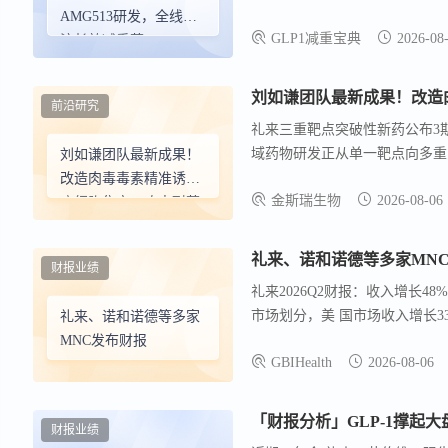
异化长效机制打破行业双寡头格局。
AMG513研发，全线押
在成型。
GLP1减重宝典
2026-08
AMG513 肥胖候选药物的后
注长效减重药MariTide
至 2024 年初，另一款一期减
前沿研究
礼来三重靶点突破性新药公布3期
域药物研发正从单一靶点向多重
刘如谦团队最新成果！
兼顾多个代谢靶点的多重激动剂
改造肉毒毒素精准诱导
金斯瑞生物
2026-08-06
癌细胞焦亡，攻克耐药
胰腺癌；哈佛团队破解
老年患者抗癌难题，利
礼来、诺和诺德等多家MN
财报业绩
用体内CRISPR筛选出全
礼来2026Q2财报：收入增长48
新靶点
市场划分，美 国市场收入增长3
礼来、诺和诺德等多家
消。
MNC发布财报
GBIHealth
2026-08-06
「财报分析」GLP-1撑起大
财报业绩