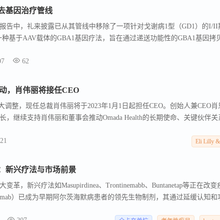
裁去基因治疗管线
绩报告中，礼来披露已从其管线中移除了一项针对戈谢病1型（GD1）的I/II
疗法是一种基于AAV载体的GBA1基因疗法，旨在通过递送功能性的GBA1基因拷
性缺陷 。 礼来发言人在一份声明中表示： “ 针对1型戈谢病的GBA1基
07
62
格成功标准，因此已从管线中移除。
导层变动，肖伟丽将接任CEO
导层重大调整，现任总裁肖伟丽将于2023年1月1日起担任CEO。创始人兼CEO肖
，继续支持肖伟丽和董事会推动Omada Health的长期使命、关键伙伴关
mada Health，曾任首席商务官，并于2021年晋升为总裁。在担任总裁
21
营议程，领导产品、商业和运营战略，将公司从单一疾病项目扩展到多疾
Eli Lilly 
alth之前，在艾利·利利公司（Eli Lilly and Company）工作了18年，
个高级领导职务。Omada Health在第二季度业绩报告中还宣布，公司收
：新兴疗法与市场前景
净利润为500万美元。公司还提高了2026年的展望，预计收入将在3.34亿至3
兴疗法如Masupirdinea、Trontinemabb、Buntanetap等正在改
canemab）已成为早期阿尔茨海默病患者的领先生物制剂，其通过延缓认知和
其能力。此外，症状性治疗如ZUNVEYL（benzgalantamine）和