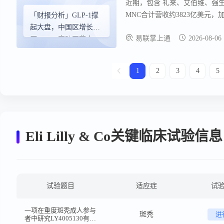
近期，包含 礼来、艾伯维、强生、
MNC合计营收约3823亿美元，
「财报分析」GLP-1撑
显。 中国区则明显分化： 7家披
起大盘，中国区增长承
易联掌上通
2026-08-06
压——12家跨国药企
2026半年业绩拆解
1
2
3
4
5
Eli Lilly & Co关键临床试验信息
试验题目
适应症
试
一项在重度斑秃成人参与
斑秃
进
者中研究LY4005130有效