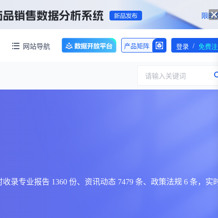
/
网站导航
产品矩阵
登录
免费注
请输入关键词
服务
团队介绍
招标采购
公司动态
临床研究
医保动态
浙江省嵊州市城北化工园区内拥有约60亩化工用地，配套约40000㎡标准化厂房，产权清晰、无权属纠纷，场地规整开阔，可满足生物医药、精细化工、新材料项目的生产、研发、仓储一体化布局，无需额外耗时拿地建房，项目落地即投产，大幅压缩项目建设周期。
交易并购
人事变动
 个；同时收录专业报告 1360 份、资讯动态 7479 条、政策法规 6 条，实
行业分析
审批动态
医投速递