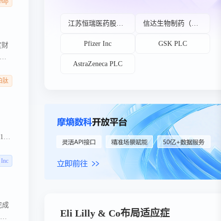
市场
etap
志物
江苏恒瑞医药股份有限公司
信达生物制药（苏州）有限公司
包
Pfizer Inc
GSK PLC
度财
AstraZeneca PLC
泊肽
1抑
瑞康
鳌乐
 Inc
DA
制药
报最
完成
Eli Lilly & Co布局适应症
靠差
环正