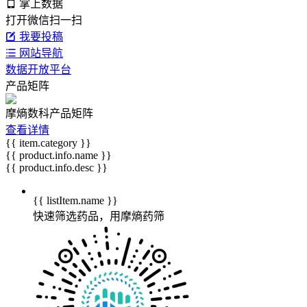
掌上数据
打开微信扫一扫
我要投稿
网站导航
数据开放平台
产品矩阵
摩熵数科产品矩阵
查看详情
{{ item.category }}
{{ product.info.name }}
{{ product.info.desc }}
{{ listItem.name }}
快速筛选药品，用摩熵药筛