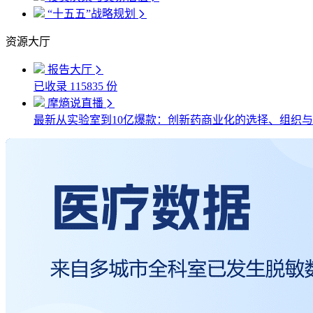
“十五五”战略规划
资源大厅
报告大厅
已收录
115835
份
摩熵说直播
最新
从实验室到10亿爆款：创新药商业化的选择、组织