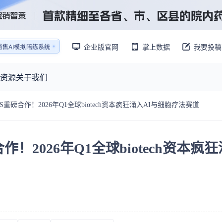
企业版官网
掌上数据
我要投稿
销售AI模拟陪练系统
还原医生拜访场景
销售AI模拟陪练系统
资源
关于我们
S重磅合作！2026年Q1全球biotech资本疯狂涌入AI与细胞疗法赛道
资源大厅
摩熵视野
联系我们
产业供需
产品与
药物研发中心
已收录4365条供需信息
！2026年Q1全球biotech资本疯狂
报告大厅
前沿研究
最新供需：
转让厂房/资产/设备/设施
数据与行业前沿情报，为药物研发提供全链条专业信息支撑
已收录
份
115837
服务
摩熵说直播
财报业绩
：
383,255
个
本月临床：
84
个
最新
从实验室到10亿爆款：创新药商业化的选择、组织与执行
规划
研发注册政策
专家观点
医药投融资