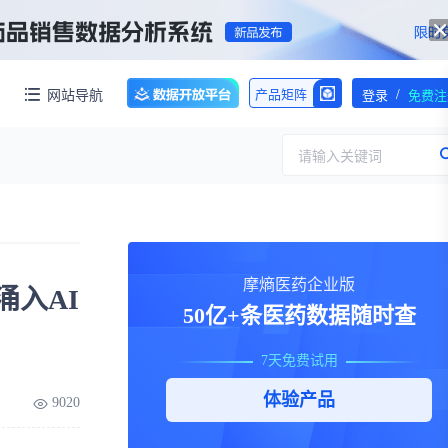
/
网站导航
产品矩阵
登录
免费注
请输入关键词
服务
团队介绍
摩熵医药企业版
涌入AI
招标采购
公司动态
50亿+条医药数据随时查
临床研究
医保动态
浙江省嵊州市城北化工园区内拥有约60亩化工用地，配套约40000㎡标准化厂房，产权清晰、无权属纠纷，场地规整开阔，可满足生物医药、精细化工、新材料项目的生产、研发、仓储一体化布局，无需额外耗时拿地建房，项目落地即投产，大幅压缩项目建设周期。
7天免费试用
交易并购
人事变动
体验产品
9020
行业分析
审批动态
医投速递