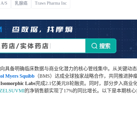
 A/S
乳腺癌
Traws Pharma Inc
上市医药企业年报
投融
临床进展
投融资
机构查
企业查
向具备明确临床数据与商业化潜力的核心管线集中。从关键动态
tol Myers Squibb
（BMS）达成全球独家战略合作，共同推进肿
如
Isomorphic Labs
完成2.1亿美元B轮融资。同时，部分步入商业
ZELSUVMI
的净销售额实现了17%的同比增长。以下是本期核