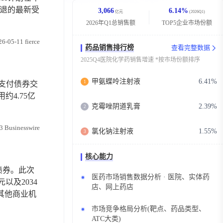
撤退的最新受
3,066
6.14%
亿元
(2026Q1)
2026年Q1总销售额
TOP5企业市场份额
26-05-11 fierce
药品销售排行榜
查看完整数据
2025Q4医院化学药销售增速 *按市场份额排序
甲氨蝶呤注射液
6.41%
1
于支付债券交
4.75亿
克霉唑阴道乳膏
2.39%
2
3 Businesswire
氯化钠注射液
1.55%
3
核心能力
保债券。此次
医药市场销售数据分析 · 医院、实体药
元以及2034
店、网上药店
其他商业机
市场竞争格局分析(靶点、药品类型、
ATC大类)