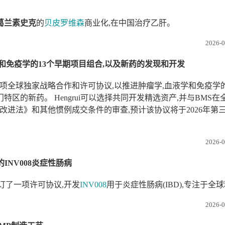
葛兰素史克
的
贝皮罗维森
商业化,在中国治疗乙肝。
2026
进肿瘤学,血液学和免疫学的13个早期项目组合,以及新药的发现和开发
签订了一项全球独家战略合作和许可协议,以推进肿瘤学,血液学和免疫学
区的新药。 Hengrui可以选择共同开发精选资产,并与BMS在
反托拉斯改进法》和其他惯例成交条件的审查,预计该协议将于2026年第
2026
cs的INV008炎症性肠病
订了一项许可协议,开发
INV008
用于炎症性肠病(IBD),专注于全
2026