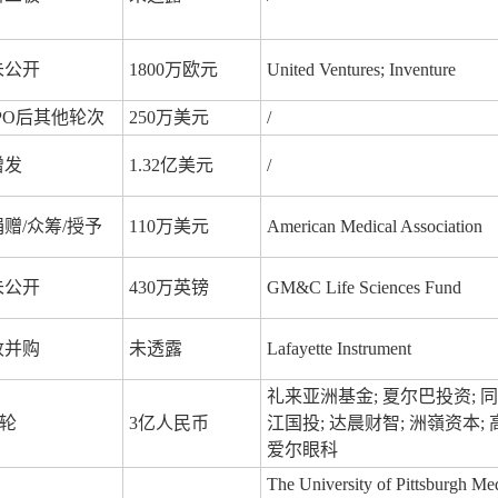
未公开
1800万欧元
United Ventures; Inventure
IPO后其他轮次
250万美元
/
增发
1.32亿美元
/
捐赠/众筹/授予
110万美元
American Medical Association
未公开
430万英镑
GM&C Life Sciences Fund
收并购
未透露
Lafayette Instrument
礼来亚洲基金; 夏尔巴投资; 同
C轮
3亿人民币
江国投; 达晨财智; 洲嶺资本; 
爱尔眼科
The University of Pittsburgh Me