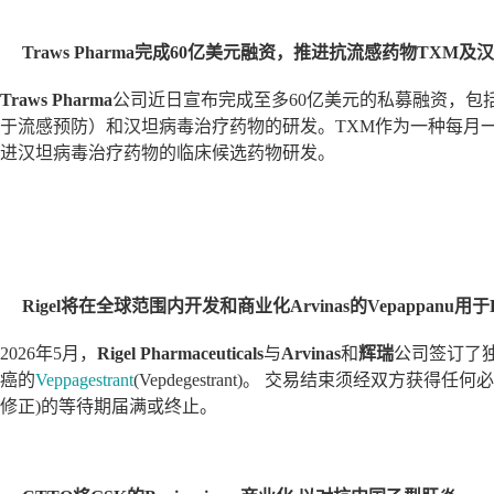
Traws Pharma完成60亿美元融资，推进抗流感药物TXM
Traws Pharma
公司近日宣布完成至多60亿美元的私募融资，包
于流感预防）和汉坦病毒治疗药物的研发。TXM作为一种每月
进汉坦病毒治疗药物的临床候选药物研发。
Rigel将在全球范围内开发和商业化Arvinas的Vepappanu用于
2026年5月，
Rigel Pharmaceuticals
与
Arvinas
和
辉瑞
公司签订了独
癌的
Veppagestrant
(Vepdegestrant)。 交易结束须经双方获
修正)的等待期届满或终止。