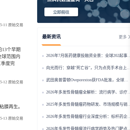
-05-11 原始交易
最新资讯
更多
的13个早期
2026年7月医药健康投融资全景：全球202起事件、中国99起，医疗器械+医药研发双赛道吸金564亿
全球范围内
三季度完
向光而行：穿越“死亡谷”，只为点亮手术台上的那束光
武田奥普雷顿Oveporexton获FDA批准，全球首个靶向食欲素的1型发作性睡病对因治疗药物上市
-05-12 原始交易
2026年多发性骨髓瘤全解析：流行病学、诊疗及医保政策梳理
上海主动科技有限公司
通过天使轮融资
2025年多发性骨髓瘤药物研发、市场规模与销售趋势全解析
球粘膜再生。
融资时间：2026-08-03
2026年多发性骨髓瘤行业深度分析：标杆药企案例与技术迭代研判
-05-13 原始交易
深圳明准医疗科技有限公司
通过A轮融资
2026年多发性骨髓瘤流行病学趋势及热门靶点药物市场表现洞察
融资时间：2026-08-03