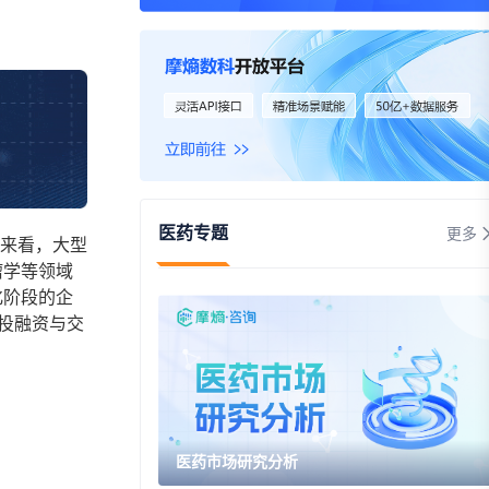
资
事件
询
询
医药专题
更多
来看，大型
瘤学等领域
化阶段的企
心投融资与交
医药市场研究分析