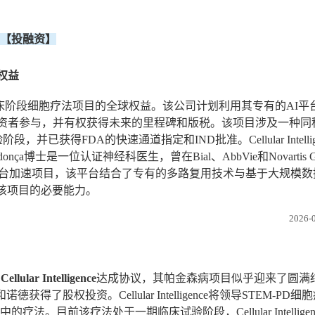
【投融资】
球权益
床阶段细胞疗法项目的全球权益。该公司计划利用其专有的AI平
为股权投资者参与，并有权获得未来的里程碑和版税。该项目涉及一种
得FDA的快速通道指定和IND批准。Cellular Intellig
博士是一位认证神经科医生，曾在Bial、AbbVie和Novartis Gene
将应用其AI原生平台加速项目，该平台结合了专有的多路复用技术与基于大规
进一步推进该项目的必要能力。
2026-0
司
Cellular Intelligence
达成协议，其帕金森病项目似乎迎来了圆满结局。
德获得了股权投资。Cellular Intelligence将领导STEM-PD
前该疗法处于一期临床试验阶段，Cellular Intelligen