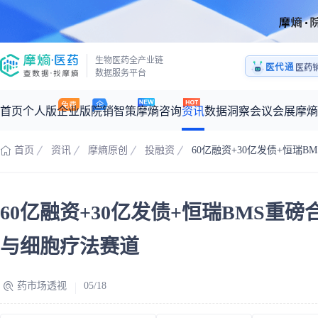
生物医药全产业链
医代通
医药
数据服务平台
1:1
医药
首页
个人版
企业版
院销智策
摩熵咨询
资讯
数据洞察
会议会展
摩熵
首页
资讯
摩熵原创
投融资
60亿融资+30亿发债+恒瑞BM
咨询服务
摩熵原创
数据中心
摩熵视频
公司介绍
加入我们
医药市场洞察中心
全球
从实验室到10亿爆款：创新药商业化的选择、组织与执行
60亿融资+30亿发债+恒瑞BMS重磅合作
回放
产品立项评估及管线规划
深度分析
过评精选
数据定制服务
王中健
基于市场数据，为您提供全面的市场趋势分析与决策支持
整合全球研发
产业/行业调研
政策法规
赛道梳理
市场洞察咨询
2026-07-24 20:00-21:00
与细胞疗法赛道
2026年Q1总销售额：
3,066
亿元
全球在研新药
投资决策与交易估值
投融资
注册审批
“十五五”战略
药市场透视
05/18
时讯
科普
数据查询
医药洞见
会议