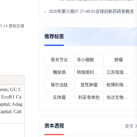
2026年第31周07.27-08.02全球创新药研发概览
北京元育生物科技有限公司
通过A+轮融资
融资时间：2026-08-03
-05-14 原始交易
优加健保健康科技（北京）有限公司
通过B轮融资
推荐标签
融资时间：2026-08-03
璨辰科技（深圳）有限公司
通过天使轮融资
骨关节炎
非小细胞肺癌
肿瘤
融资时间：2026-07-31
糖尿病
特瑞普利单抗
江苏恒瑞医药股份有限公司
Medres International
通过收并购融资
融资时间：2026-07-31
替尔泊肽
恶性肿瘤
帕博利珠单抗
ents; GC C
First Baptist Medical Center
通过收并购融资
e; EcoR1 Ca
实体瘤
利妥昔单抗
信达生物制药（苏州）有限公司
融资时间：2026-07-31
apital; Adag
apital; Cali
Ratio Therapeutics Inc
通过C轮融资
融资时间：2026-07-31
资本透视
更多