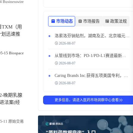
4 Businesswire
市场动态
市场报告
政策法规
TXM（用
计划迅速推
洛索洛芬钠贴剂，湖南及正、北京福元同日获批，搅动透皮镇痛市场
2026-08-07
5-15 Biospace
从管线到市场：PD-1/PD-L1赛道最新布局全解析
2026-08-07
Caring Brands Inc.获得五项美国专利，扩展知识产权组合，瞄准200亿美元以上的全球皮肤科和护发市场
2026-08-07
2-晚期乳腺
更多信息，请进入医药市场洞察中心查看
改进法案(经
-05-11 原始交易