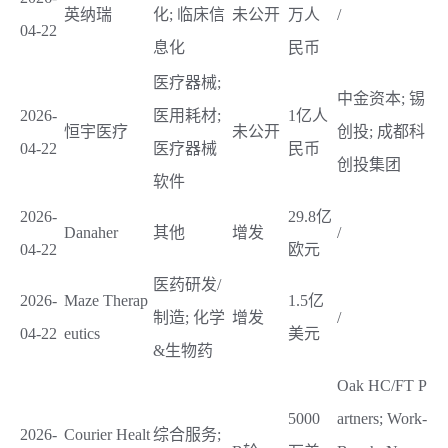
英纳瑞
化; 临床信
未公开
万人
/
04-22
息化
民币
医疗器械;
中金资本; 锡
2026-
医用耗材;
1亿人
恒宇医疗
未公开
创投; 成都科
04-22
医疗器械
民币
创投集团
软件
2026-
29.8亿
Danaher
其他
增发
/
04-22
欧元
医药研发/
2026-
Maze Therap
1.5亿
制造; 化学
增发
/
04-22
eutics
美元
&生物药
Oak HC/FT P
5000
artners; Work-
2026-
Courier Healt
综合服务;