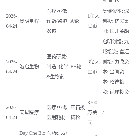
Ventures
医疗器械;
复健资本; 深
2026-
1亿人
奥明星程
诊断/监护
A轮
创投; 杭实集
04-24
民币
器械
团; 国开金融
启明创投; 九
域投资; 富汇
医药研发/
2026-
3亿人
创投; 力鼎资
洛启生物
制造; 化学
B+轮
04-24
民币
本; 金阖资
&生物药
本; 昭德投
资; 尚理投资
3700
2026-
医疗器械;
基石投
天星医疗
万美
/
04-24
医用耗材
资轮
元
Day One Bio
医药研发/