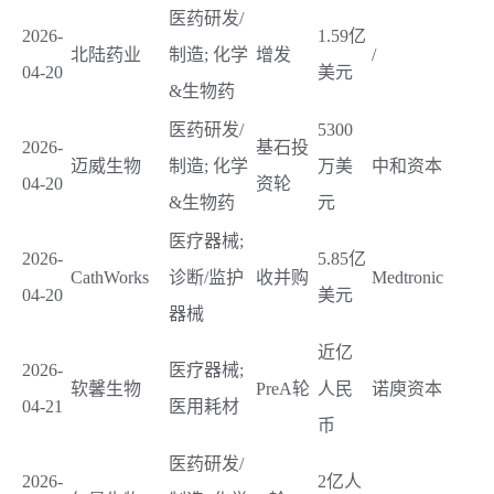
医药研发/
2026-
1.59亿
北陆药业
制造; 化学
增发
/
04-20
美元
&生物药
医药研发/
5300
2026-
基石投
迈威生物
制造; 化学
万美
中和资本
04-20
资轮
&生物药
元
医疗器械;
2026-
5.85亿
CathWorks
诊断/监护
收并购
Medtronic
04-20
美元
器械
近亿
2026-
医疗器械;
软馨生物
PreA轮
人民
诺庾资本
04-21
医用耗材
币
医药研发/
2026-
2亿人