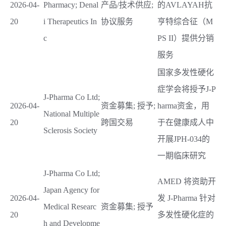
2026-04-
Pharmacy; Denal
产品/技术供应;
的AVLAYAH抗
20
i Therapeutics In
协议服务
亨特综合征（M
c
PS II）提供分销
服务
国家多发性硬化
症学会将授予J-P
J-Pharma Co Ltd;
2026-04-
资金募集; 授予;
harma资金，用
National Multiple
20
跨国交易
于在健康成人中
Sclerosis Society
开展JPH-034的
一期临床研究
J-Pharma Co Ltd;
AMED 将资助开
Japan Agency for
2026-04-
发 J-Pharma 针对
Medical Researc
资金募集; 授予
20
多发性硬化症的
h and Developme