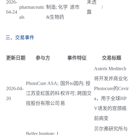
2026-
未透
pharmaceutic
制造; 化学
退市
/
04-24
露
als
&生物药
三、交易事件
更新日期
参与方
事件特征
交易标题
Asieris Meditech
将开发并商业化
PhotoCure ASA;
国外to国内; 授
2026-04-
Photocure的Cevir
江苏亚虹医药科
权许可; 跨国交
20
a，用于全球HP
技股份有限公司
易
V诱发的宫颈癌
前病变
贝尔弗研究所与
Belfer Institute; J