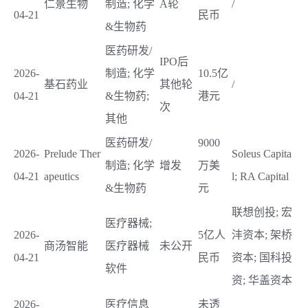
仁景生物
制造; 化学
A轮
/
04-21
民币
&生物药
医药研发/
IPO后
2026-
制造; 化学
10.5亿
基石药业
其他轮
/
04-21
&生物药;
港元
次
其他
医药研发/
9000
2026-
Prelude Ther
Soleus Capita
制造; 化学
增发
万美
04-21
apeutics
l; RA Capital
&生物药
元
联想创投; 宏
医疗器械;
2026-
5亿人
沣资本; 架桥
商汤智能
医疗器械
未公开
04-21
民币
资本; 国科投
软件
资; 华盖资本
2026-
医疗信息
未透