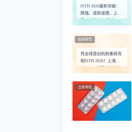
ISTH 2026最新突破：
辉瑞、诺和诺德、上海
莱士并列出血领域
TOP3，中国首个APC单
抗临床数据首发
临床研究
凭全球首创机制重磅亮
相ISTH 2026！上海莱
士SR604斩获突破性临
床成果
注册审批