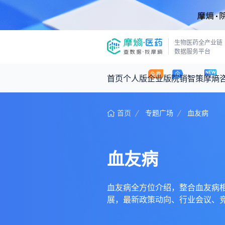
生物医药全产业链
数据服务平台
首页
个人版
企业版
院销智策
摩熵
首页
专题广场
血友病
咨询服务
摩熵原创
数据中心
摩熵视频
公司介绍
医药市场洞察中心
回放
产品立项评估及管线规划
深度分析
血友病
王中健
基于市场数据，为您提供全面的市场
产业/行业调研
政策法规
2026-07-24 2
2026年Q1总销售额：
3,066
亿元
投资决策与交易估值
投融资
血友病全方位介绍，整合血友病相关内容
展，最新政策动向、行业会议、
时讯
数据查询
医药洞见