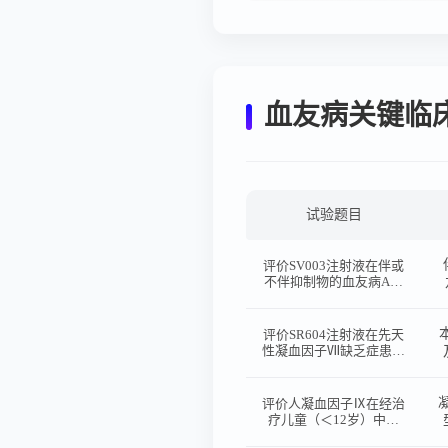
血友病关键临
试验题目
评价SV003注射液在伴或
不伴抑制物的血友病A患
者中用于规律替代治疗
和/或预防治疗的有效
性、安全性和药代动力学
评价SR604注射液在先天
特征的多剂量、多中心Ⅱ
性凝血因子Ⅶ缺乏症患者
期临床试验
中的有效性、安全性和药
代动力学特征的开放、多
中心Ⅱ期临床试验
评价人凝血因子Ⅸ在经治
疗儿童（＜12岁）中、
重型血友病B患者中预防