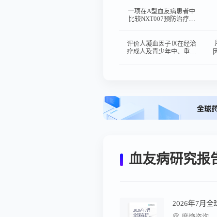
治疗的安全性、有效性的
单臂、开放、多中心临床
一项在A型血友病患者中
试验
比较NXT007预防治疗与
艾美赛珠单抗预防治疗的
有效性、安全性、药代动
力学和药效学的III期多中
评价人凝血因子Ⅸ在经治
心、随机、开放性研究
疗成人及青少年中、重型
血友病B患者（≥12岁）
中预防治疗的有效性、安
全性及药代动力学特征的
单臂、开放、多中心临床
试验
血友病研究报
2026年7月
2026年7月
全球在研新
摩熵咨询