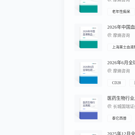
药月报
老年性痴呆
2026年中
2026年中国
血液制品行
摩熵咨询
业研究报告
上海莱士血液
2026年6月
2026年6月
全球在研新
摩熵咨询
药月报
CD28
医药生物行
业周报：医
长城国瑞证
药生物行业
双周报2026
年第12期总
第161期GCP
泰它西普
修订推进临
床研发规范
化
2025年12