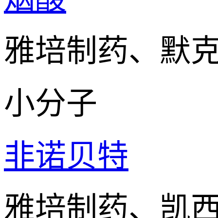
雅培制药、默
小分子
非诺贝特
雅培制药、凯西