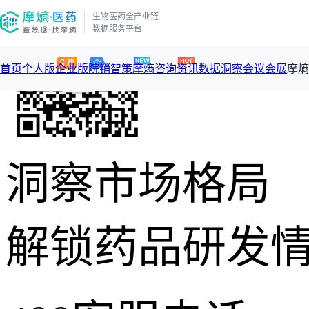
生物医药全产业链
数据服务平台
首页
个人版
企业版
院销智策
摩熵咨询
资讯
数据洞察
会议会展
摩熵
咨询服务
摩熵原创
数据中心
摩熵视频
公司介绍
加入我们
医药市场洞察中心
洞察市场格局
从实验室到10亿爆款：创新药商业化的选择、组织与执行
回放
产品立项评估及管线规划
深度分析
数据定制服务
王中健
基于市场数据，为您提供全面的市场趋势分析与决策支持
整合全
产业/行业调研
过评精选
市场洞察咨询
2026-07-24 20:00-21:00
2026年Q1总销售额：
3,066
亿元
全球在
投资决策与交易估值
政策法规
“十五五”战略
解锁药品研发
赛道梳理
数据查询
投融资
政策法规
注册审批