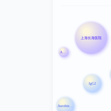
上海长海医院
Adamis Pharmaceuticals Corp
IgG2
Aurobindo Pharma Ltd