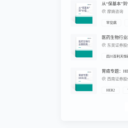
从“保基本”
到“价值购
摩熵咨询
买”：中国
医保改革如
何重塑医药
产业竞争格
罕见病
局
医药生物行
业跟踪周
东吴证券股
报：全球A
DC龙头进入
商业化，重
点推荐科伦
四川百利天恒
博泰生物、
百利天恒等
胃癌专题：
HER2双
西南证券股
抗、ADC大
放异彩，CL
DN18.2未来
可期
HER2