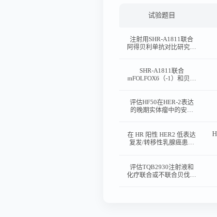
试验题目
注射用SHR-A1811联合
阿得贝利单抗对比研究者
选择的治疗在新辅助治疗
后存在浸润癌残留的三阴
性乳腺癌辅助治疗中的随
SHR-A1811联合
机、开放、平行对照、多
mFOLFOX6（-1）和贝伐
中心III期临床研究
珠单抗对比mFOLFOX6
联合贝伐珠单抗一线治疗
晚期结直肠癌的随机、开
评估HF50在HER-2表达
放、对照、多中心III期临
的晚期实体瘤中的安全
床研究
性、耐受性及初步抗肿瘤
活性的Ⅰ期临床研究
在 HR 阳性 HER2 低表达
复发/转移性乳腺癌患者
中对比 BL-M07D1 与
DS-8201 的随机对照 Ⅱ
期临床研究
评估TQB2930注射液和
化疗联合或不联合贝伐珠
单抗在HER2阳性不可切
除局部晚期或转移性结直
肠癌受试者中有效性与安
全性的Ib/II期临床研究