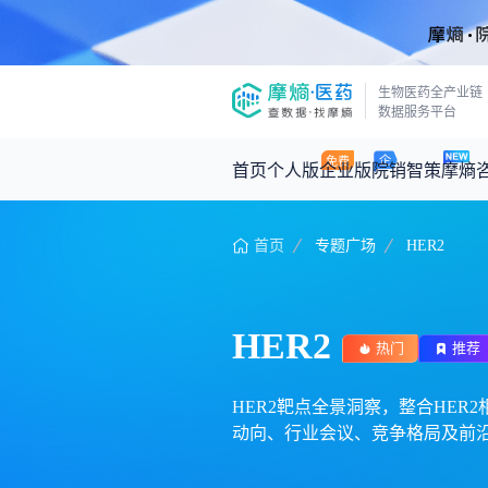
生物医药全产业链
数据服务平台
首页
个人版
企业版
院销智策
摩熵
首页
专题广场
HER2
咨询服务
摩熵原创
数据中心
摩熵视频
公司介绍
医药市场洞察中心
回放
产品立项评估及管线规划
深度分析
HER2
王中健
热门
推荐
基于市场数据，为您提供全面的市场
产业/行业调研
政策法规
2026-07-24 2
2026年Q1总销售额：
3,066
亿元
投资决策与交易估值
投融资
HER2靶点全景洞察，整合HER2相关
动向、行业会议、竞争格局及前沿
时讯
数据查询
医药洞见