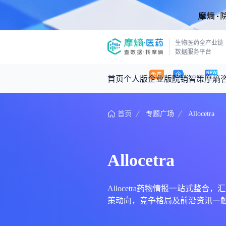
生物医药全产业链
数据服务平台
首页
个人版
企业版
院销智策
摩熵
首页
专题广场
Allocetra
咨询服务
摩熵原创
数据中心
摩熵视频
公司介绍
医药市场洞察中心
回放
产品立项评估及管线规划
深度分析
Allocetra
王中健
基于市场数据，为您提供全面的市场
产业/行业调研
政策法规
2026-07-24 2
2026年Q1总销售额：
3,066
亿元
投资决策与交易估值
投融资
Allocetra药物情报一站式整合
策动向，竞争格局及前沿资讯一触即
时讯
数据查询
医药洞见