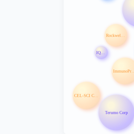
Rockwell Medical Inc
IQVIA Ltd
ImmunoPrecise Ant
CEL-SCI Corp
Terumo Corp