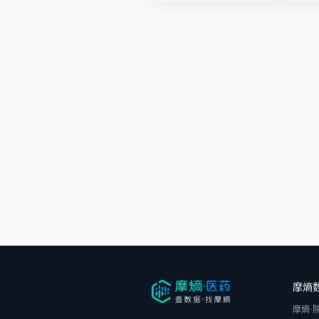
摩熵
摩熵·