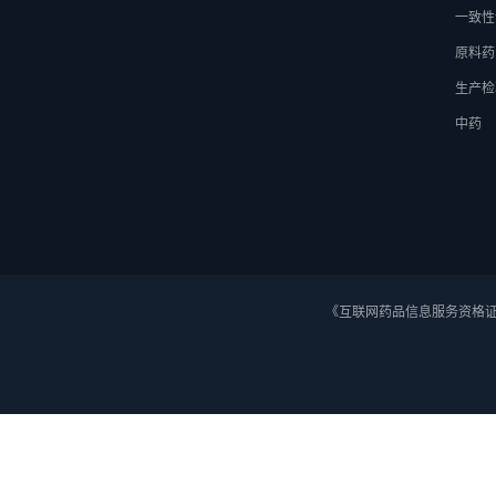
一致性
原料药
生产检
中药
《互联网药品信息服务资格证》 