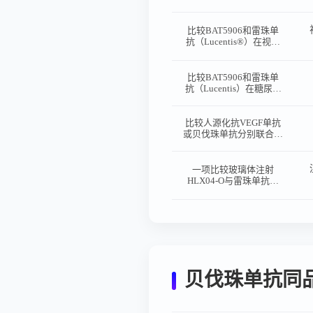
于病理性近视的脉络膜新
生血管（pmCNV）患者
中有效性和安全性的多中
比较BAT5906和雷珠单
心、随机、II/III期临床研
抗（Lucentis®）在视网
究
膜中央静脉阻塞所致黄斑
水肿（CRVO-ME）患者
中有效性和安全性的多中
比较BAT5906和雷珠单
心、随机、II/III期临床研
抗（Lucentis）在糖尿病
究
性黄斑水肿（DME）患
者中有效性和安全性的多
中心、随机、双盲的III期
比较人源化抗VEGF单抗
临床研究
或贝伐珠单抗分别联合奥
沙利铂和氟尿嘧啶类一线
治疗转移性结直肠癌的有
效性、安全性及免疫原性
一项比较玻璃体注射
的随机、双盲、平行对照
HLX04-O与雷珠单抗在
的Ⅲ期临床试验
湿性年龄相关性黄斑变性
(wAMD)患者中的有效性
和安全性的随机、双盲、
阳性对照的Ⅲ期研究
贝伐珠单抗同