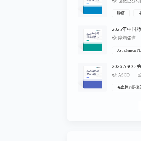
世纪证券有
月第1
周）：康方
依沃西H6数
据重塑肿瘤
肿瘤
免疫范式
2025年中
2025年中国
药品销售市
摩熵咨询
场分析报告
AstraZeneca P
2026 ASC
2026 ASCO
会议详情汇
ASCO
总
充血性心脏衰