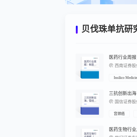
贝伐珠单抗研
医药行业周
报：新版基
西南证券股
药目录落
地，医药板
块震荡上行
Insilico Medici
三抗创新出海
三抗创新出
海，管线储
国信证券股
备丰富
宫颈癌
医药生物行
业周报（6