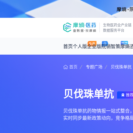
生物医药全产业链
数据服务平台
首页
个人版
企业版
院销智策
摩熵
首页
专题广场
贝伐珠单抗
咨询服务
摩熵原创
数据中心
摩熵视频
公司介绍
医药市场洞察中心
回放
产品立项评估及管线规划
深度分析
贝伐珠单抗
王中健
推
基于市场数据，为您提供全面的市场
产业/行业调研
政策法规
2026-07-24 2
2026年Q1总销售额：
3,066
亿元
投资决策与交易估值
投融资
贝伐珠单抗药物情报一站式整合，汇聚
实时同步最新政策动向，竞争格
时讯
数据查询
医药洞见