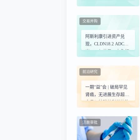
交易并购
阿斯利康引进资产兑
现，CLDN18.2 ADC上
岸；22亿美元，自免领
域又有并购
前沿研究
一期“益”会 | 破局罕见
肾癌，无进展生存超24
个月！特瑞普利单抗治
疗转移性肾集合管癌实
现完全缓解
注册审批