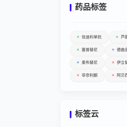
药品标签
信迪利单抗
芦
塞普替尼
德曲
奥布替尼
伊立
非奈利酮
阿贝
标签云