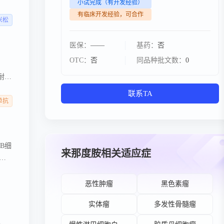
小试完成（有开发经验）
有临床开发经验，可合作
米松
医保：
——
基药：
否
OTC：
否
同品种批文数：
0
耐药
的
联系TA
单抗
B细
来那度胺相关适应症
单抗
无进
，相
淋巴瘤
恶性肿瘤
黑色素瘤
实体瘤
多发性骨髓瘤