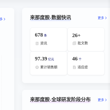
来那度胺-数据快讯
更多
多
678
26+
条
批文数
资讯
97.39
46
亿元
个
累计销售额
适应症
来那度胺-全球研发阶段分布
更多