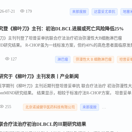
： High MRD Negativity Rates and Prolonged PFS with
26-07-21
179
umumab, Lenalidomide, and Dexamethasone in Transplant Ineligible Newly-
来那度胺
达雷妥尤单抗
地塞
the Bela-DRd Study。
登《柳叶刀》主刊：初治DLBCL进展或死亡风险降低25%
刀》主刊刊登了坦昔妥单抗联合疗法治疗初治弥漫性大B细胞淋巴瘤
MIND研究结果。 R-CHOP虽为一线标准方案，但约40%的高危患者面临原发
究表明，相较于标准R-CHOP方案，坦昔妥单抗联合来那度胺和R-CHOP
127
方案可将疾病进展或死亡风险显著降低25%，为一线治疗带来新突破。
淋巴瘤
弥漫性大 B 细胞淋巴瘤
坦昔妥
床研究于《柳叶刀》主刊发表丨产业新闻
医学期刊《柳叶刀》主刊近期刊登坦昔妥单抗 联合疗法治疗 初治弥漫性大
rontMIND研究结果。 结果显示，相较于标准疗法R-CHOP方案， 坦昔妥
tafa-Len-R-CHOP ）可使疾病进展或死亡风险降低25%，显著改善患者
255
为DLBCL患者事后分析中，疗效获益更加突出。 中位随访35.2个月后
北京诺诚健华医药科技有限公司
来那度胺
弥漫性大 B 细胞
en-R-CHOP 方案可使疾病进展或死亡风险降低 25%（风险比HR=0.75，
FS）率提高8.2%，3年PFS率提升6.6%。
联合疗法治疗初治DLBCL的Ⅲ期研究结果