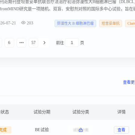
刊近期刊登坦昔妥单抗联合疗法治疗初治弥漫性大B细胞淋巴瘤（DLBCL
结果。 frontMIND研究是一项随机、双盲、安慰剂对照的国际多中心试验，旨在
一线治疗方案。 中位随访35.2个月后，相较于R-CHOP方案，tafa-len-R
026-07-21
203
降低 25%（风险比HR=0.75，P=0.0194），2年无进展生存（PFS）率
弥漫性大 B 细胞淋巴瘤
坦昔妥单抗
Clari
6
57
前往
页
查看更
验状态
试验分期
试验分类
详情
完成
BE试验
查看