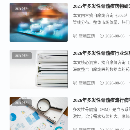
2025年多发性骨髓瘤药物
深度分析
本文内容摘自摩熵咨询《202
管线分布、整体市场体量、热门
备量，盘点 TOP 靶点的海
摩熵医药
2026-08-06
品的营收演变特征。可为药企敲
考。
2026年多发性骨髓瘤行业
深度分析
本文核心洞察，摘自摩熵咨询《
深度整合自摩熵医药数据库的药
比能够协助业内人士量化评估各
摩熵医药
2026-08-06
面的决策支撑。
2026年多发性骨髓瘤流行
深度分析
多发性骨髓瘤（MM）是血液系
激增，诊疗需求持续扩大。摩熵
告，系统梳理肝癌流行病学趋势