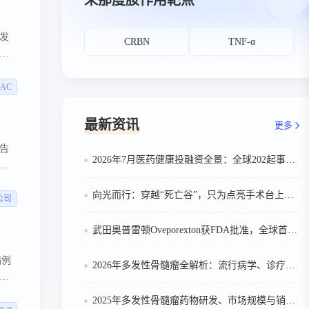
来那度胺作用靶点
发
CRBN
TNF-α
储
点单
AC
最新资讯
更多
告
2026年7月医药健康投融资全景：全球202起事件、中国99起，医疗器械+医药研发双赛道吸金564亿
对
层
向光而行：穿越“死亡谷”，只为点亮手术台上的那束光
公司
武田奥普雷顿Oveporexton获FDA批准，全球首个靶向食欲素的1型发作性睡病对因治疗药物上市
病例
2026年多发性骨髓瘤全解析：流行病学、诊疗及医保政策梳理
报
2025年多发性骨髓瘤药物研发、市场规模与销售趋势全解析