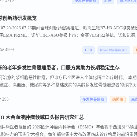
2719
多发性骨髓瘤
肝癌
BCMA CA
26全球创新药研发概览
7.20-2026.07.26期间全球创新药密集推进：映恩生物B7-H3 ADC拟突破
-T获EMA PRIME，诺华TfR1-ASO美报上市；金赛VEGFR2单抗、诺和诺德
K39297、武田α4β7优先审评在华进展；恒瑞瑞普泊肽、礼来瑞他鲁肽（减重
4999
数据积极。
CFB
Novo Nordisk A/S
卧床的老年多发性骨髓瘤患者，口服方案助力长期稳定生存
可治愈的浆细胞恶性肿瘤，但诊疗已全面进入个体化精准治疗时代。 本期
后遗症、高血压、糖尿病等多种基础疾病的高龄多发性骨髓瘤患者的诊疗历
pa型多发性骨髓瘤（ISS II期），因脑梗死后长期卧床，行动不便。
295
多发性骨髓瘤
糖尿病
高
SMO 大会血液肿瘤领域口头报告研究汇总
备受全球肿瘤医者瞩目的 2026欧洲肿瘤内科学会（ESMO）年会将于西班牙马德
具影响力的顶尖学术盛会，每年都会集中发布改写临床诊疗格局的前沿重