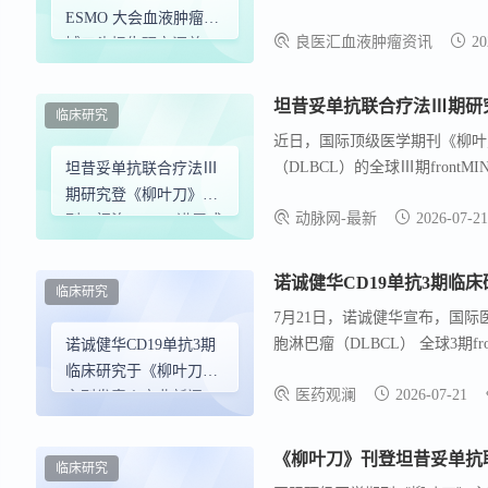
究，是把握领域创新风向的核心窗口。 英文标题
ESMO 大会血液肿瘤领
良医汇血液肿瘤资讯
20
Belantamab Mafodotin plus Darat
域口头报告研究汇总
Diagnosed Myeloma: Results of 
坦昔妥单抗联合疗法Ⅲ期研究
临床研究
近日，国际顶级医学期刊《柳叶
（DLBCL）的全球Ⅲ期front
坦昔妥单抗联合疗法Ⅲ
或复发，总生存率长期偏低。 研
期研究登《柳叶刀》主
动脉网-最新
2026-07-21
“tafa-Len-R-CHOP”
刊：初治DLBCL进展或
死亡风险降低25%
诺诚健华CD19单抗3期临
临床研究
7月21日，诺诚健华宣布，国际
胞淋巴瘤（DLBCL） 全球3期f
诺诚健华CD19单抗3期
联合来那度胺和R-CHOP的方案（
临床研究于《柳叶刀》
医药观澜
2026-07-21
展生存期，在经中心病理复核确诊
主刊发表丨产业新闻
较于 R-CHOP 方案，tafa-l
P=0.0194），2年无进展生存（P
《柳叶刀》刊登坦昔妥单抗
临床研究