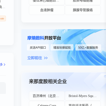
慢性淋巴细胞白血病
胶质母细胞瘤
）
确定
血液肿瘤
胰腺导管腺癌
-
提高
vate
多
来那度胺相关企业
百济神州（北京）生物科技有限公司
Bristol-Myers Squibb Co
Celgene Corp
凯信远达医药（中国）有限公司