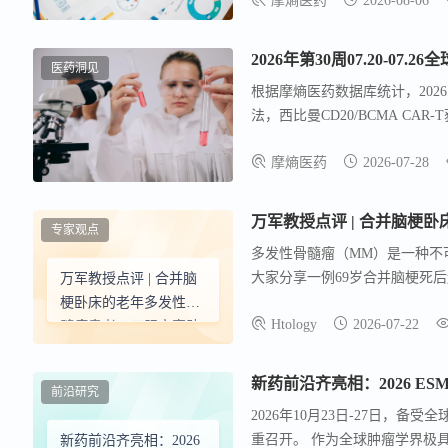
摩熵医药
2026-08-06
考。
2026年第30周07.20-07.
医药洞见
根据摩熵医药数据库统计，2026.0
法，西比曼CD20/BCMA CAR
Mim8、海思科CFB抑制剂HS
摩熵医药
2026-07-28
22.6%）、Summit依沃西3期
万军教授点评 | 合并脑梗
专家观点
多发性骨髓瘤（MM）是一种不
大家分享一例69岁合并脑梗死
万军教授点评 | 合并脑
程。 该患者确诊为 IgG-Kap
梗卧床的老年多发性骨
Htology
2026-07-22
髓瘤患者，口服方案助
力长期稳定生存
新药前沿齐亮相：2026 E
前沿研究
2026年10月23日-27日，
重召开。 作为全球肿瘤学界极
新药前沿齐亮相：2026