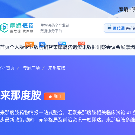
医药
生物医药全产业链
医代通
1:1
数据服务平台
医药
首页
个人版
企业版
院销智策
摩熵咨询
资讯
数据洞察
会议会展
摩熵
首页
专题广场
来那度胺
咨询服务
摩熵原创
数据中心
摩熵视频
公司介绍
加入我们
医药市场洞察中心
全球
从实验室到10亿爆款：创新药商业化的选择、组织与执行
回放
产品立项评估及管线规划
深度分析
过评精选
数据定制服务
来那度胺
王中健
热门
基于市场数据，为您提供全面的市场趋势分析与决策支持
整合全球研发
产业/行业调研
政策法规
赛道梳理
市场洞察咨询
2026-07-24 20:00-21:00
2026年Q1总销售额：
3,066
亿元
全球在研新药
投资决策与交易估值
投融资
注册审批
“十五五”战略
来那度胺药物情报一站式整合，汇聚来那度胺相关临床试验 41 条、上
步最新政策动向，竞争格局及前沿资讯一触即达。来那度胺多维
时讯
科普
数据查询
医药洞见
会议