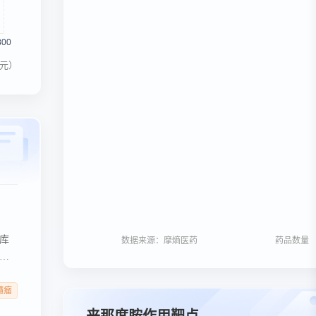
元）
库
数据来源：摩熵医药
药品数量
线
研
流
髓瘤