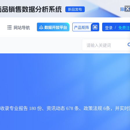
/
网站导航
产品矩阵
登录
免费注
请输入关键词
服务
团队介绍
招标采购
公司动态
临床研究
医保动态
浙江省嵊州市城北化工园区内拥有约60亩化工用地，配套约40000㎡标准化厂房，产权清晰、无权属纠纷，场地规整开阔，可满足生物医药、精细化工、新材料项目的生产、研发、仓储一体化布局，无需额外耗时拿地建房，项目落地即投产，大幅压缩项目建设周期。
交易并购
人事变动
录专业报告 180 份、资讯动态 678 条、政策法规 6条，并实时
行业分析
审批动态
医投速递