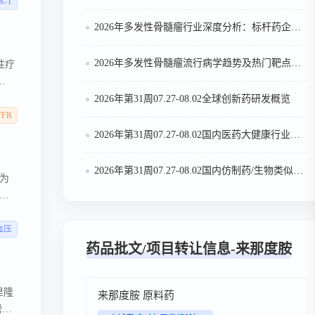
R-T
2026年多发性骨髓瘤行业深度分析：标杆药企案例与技术迭代研判
2026年多发性骨髓瘤流行病学趋势及热门靶点药物市场表现洞察
性疗
达
2026年第31周07.27-08.02全球创新药研发概览
TFR
2026年第31周07.27-08.02国内医药大健康行业政策法规汇总
2026年第31周07.27-08.02国内仿制药/生物类似物申报/审批数据分析
为
血压
药品批文/项目转让信息-来那度胺
里隆
来那度胺 原料药
磅研