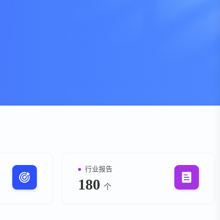
资
事件
询
询
行业报告
180
个