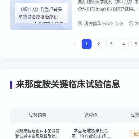
国际顶级医学期刊《柳叶刀》主
全球III期frontMIND研究
《柳叶刀》刊登坦昔妥
疗效和安全性比R-CHOP方案更优的
单抗联合疗法治疗初治
诺诚健华INNOCARE
2
CHOP方案可使疾病进展或死亡风险
DLBCL的Ⅲ期研究结果
8.2%，3年PFS率提升6.6%。
1
2
3
4
5
来那度胺关键临床试验信息
试验题目
适应症
试
本品与地塞米松合
来那度胺胶囊在中国健康
已
受试者中空腹及餐后状态
用，治疗此前未经治