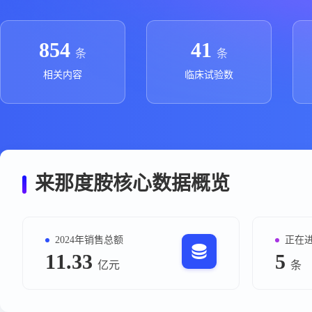
政策法规
药品生产企业
854
41
条
条
相关内容
临床试验数
来那度胺核心数据概览
2024年销售总额
正在
11.33
5
亿元
条