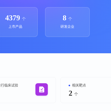
上市医药企业年报
投融
临床进展
投融资
4379
8
个
个
机构查
上市产品
研发企业
企业查
进行临床试验
相关靶点
2
个