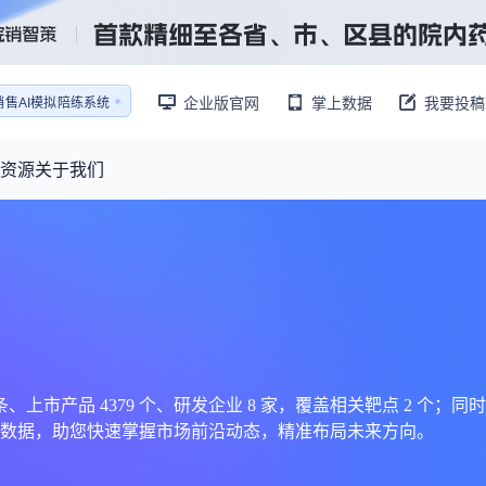
销售AI模拟陪练系统
企业版官网
掌上数据
我要投稿
还原医生拜访场景
销售AI模拟陪练系统
资源
关于我们
资源大厅
摩熵视野
联系我们
产业供需
产品与
药物研发中心
已收录4365条供需信息
报告大厅
前沿研究
最新供需：
转让厂房/资产/设备/设施
数据与行业前沿情报，为药物研发提供全链条专业信息支撑
已收录
份
115837
服务
摩熵说直播
财报业绩
：
383,255
个
本月临床：
110
个
最新
从实验室到10亿爆款：创新药商业化的选择、组织与执行
规划
研发注册政策
市产品 4379 个、研发企业 8 家，覆盖相关靶点 2 个；同时收
数据，助您快速掌握市场前沿动态，精准布局未来方向。
专家观点
医药投融资