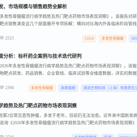
研发、市场规模与销售趋势全解析
6年多发性骨髓瘤流行病学趋势及热门靶点药物市场表现洞察》。该报告对研
靶点销售演变这几个层面展开专项拆解：横向对比海内外各临床阶段管线
内外布局差异以及头部玩家分布，结合销售额数据复盘市场拐点，追踪主流靶
2523
定靶点研发方向、规划上市节奏、预判行业变化等需求提供扎实的数据参
CD19
多发性骨髓瘤
HD
深度分析：标杆药企案例与技术迭代研判
2026年多发性骨髓瘤流行病学趋势及热门靶点药物市场表现洞察》。该报
物靶点研发、药品销售、企业管线、临床试验等全维度数据，详实的数据
家竞争壁垒，精准捕捉赛道迭代节点，为立项规划、商业化布局提供量化
2394
多发性骨髓瘤
来那度胺
原启生物科技（上海）有限责任
病学趋势及热门靶点药物市场表现洞察
统第2位常见恶性肿瘤，多发于老年，目前仍无法治愈。近年来中国新发
咨询《2026年多发性骨髓瘤流行病学趋势及热门靶点药物市场表现洞察》
、临床治疗演进、靶向药物市场表现及企业在研布局，为行业决策提供参