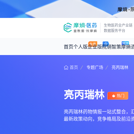
生物医药全产业链
数据服务平台
首页
个人版
企业版
院销智策
摩熵
首页
专题广场
亮丙瑞林
咨询服务
摩熵原创
数据中心
摩熵视频
公司介绍
医药市场洞察中心
回放
产品立项评估及管线规划
深度分析
亮丙瑞林
王中健
热门
基于市场数据，为您提供全面的市场
产业/行业调研
政策法规
2026-07-24 2
2026年Q1总销售额：
3,066
亿元
投资决策与交易估值
投融资
亮丙瑞林药物情报一站式整合，汇聚亮
最新政策动向，竞争格局及前沿
时讯
数据查询
医药洞见