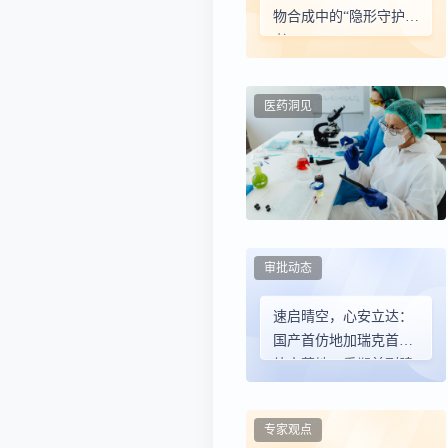
物合成中的“隐形守护
者”
医药洞见
审批动态
速启晴空，心安立达：
国产首仿地加瑞克首批
处方落地，重塑前列腺
癌精准去势治疗新范式
专家观点