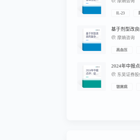
摩熵咨询
药月报
IL-23
基于剂型改良
基于剂型改
良的复杂注
摩熵咨询
射剂分析-微
球篇
高血压
2024年中报
点评：促
东吴证券股
性、精神、
诊断试剂板
块业绩亮
眼，整体业
银屑病
绩稳健