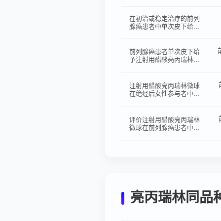
者中的有效性和安全性的
Ⅲ期以及和参比制剂的生
物等效性临床研究
在初治或稳定治疗的前列
腺癌患者中单次皮下给予
注射用亮丙瑞林微球的随
机、开放、两制剂、单次
给药、平行设计的生物等
前列腺癌患者单次皮下给
效性试验。
予注射用醋酸亮丙瑞林微
球的随机、开放、平行设
计的生物等效性试验
注射用醋酸亮丙瑞林微球
在绝经后女性参与者中的
随机、开放、单剂量、平
行设计的药代动力学对比
研究
评价注射用醋酸亮丙瑞林
微球在前列腺癌患者中单
次给药的药代动力学、药
效动力学及安全性的多中
心、随机、开放、阳性对
照I期临床研究
亮丙瑞林同品