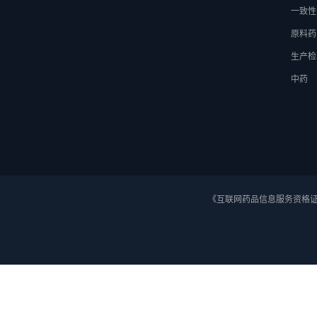
一致性
原料药
生产检
中药
《互联网药品信息服务资格证》 