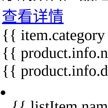
查看详情
{{ item.category
{{ product.info.
{{ product.info.
{{ listItem.nam