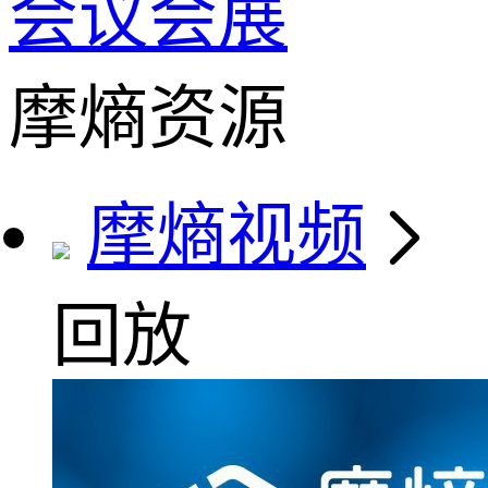
会议会展
摩熵资源
摩熵视频
回放