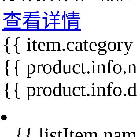
查看详情
{{ item.category
{{ product.info.
{{ product.info.
{{ listItem.nam