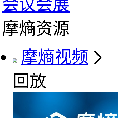
会议会展
摩熵资源
摩熵视频
回放