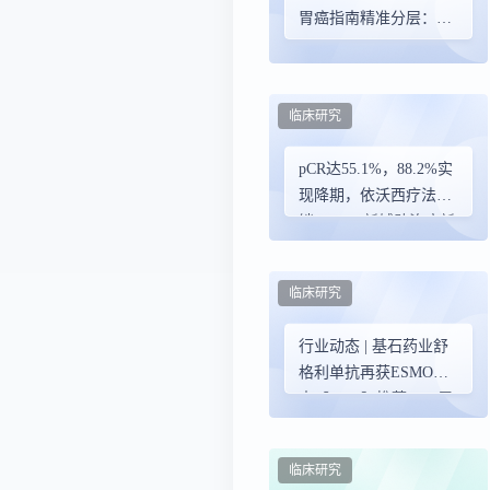
胃癌指南精准分层：
PD-L1、Claudin 18.2、
HER2…测对了，生存
期翻倍不是梦！
临床研究
pCR达55.1%，88.2%实
现降期，依沃西疗法解
锁NSCLC新辅助治疗新
模式|2026 ELCC
临床研究
行业动态 | 基石药业舒
格利单抗再获ESMO指
南【I，A】推荐——用
于III期非小细胞肺癌巩
固治疗
临床研究