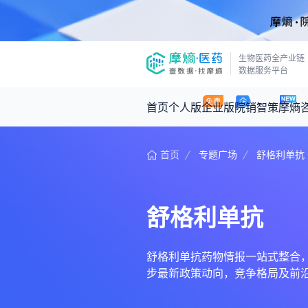
生物医药全产业链
数据服务平台
首页
个人版
企业版
院销智策
摩熵
首页
专题广场
舒格利单抗
咨询服务
摩熵原创
数据中心
摩熵视频
公司介绍
医药市场洞察中心
回放
产品立项评估及管线规划
深度分析
舒格利单抗
王中健
基于市场数据，为您提供全面的市场
产业/行业调研
政策法规
2026-07-24 2
2026年Q1总销售额：
3,066
亿元
投资决策与交易估值
投融资
舒格利单抗药物情报一站式整合，汇聚
步最新政策动向，竞争格局及前
时讯
数据查询
医药洞见