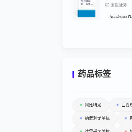
新药周观
点：25年医
国投证券
保调整工作
启动，多个
新药有望参
与谈判
AstraZeneca P
药品标签
阿比特龙
曲妥
纳武利尤单抗
达雷妥尤单抗