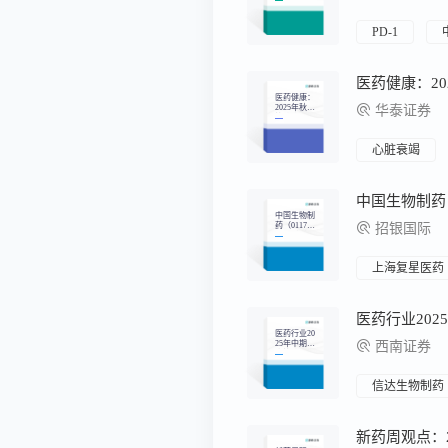
西较PD-1显
著提升一线
肺鳞癌PF
PD-1
S，海外开
发路径进一
步清晰
医药健康：
2025年秋季
华泰证券
策略会速
递：创新药
BD：趋势向
上，热点扩
心脏衰竭
散
中国生物制
药（0117
招银国际
7）：创新
管线价值重
估，制药龙
头华丽转身
上海复星医药
医药行业20
25年中期投
西南证券
资策略：BD
加速创新药
重估，后续
持续看好创
信达生物制药
新药及产业
链、AI医
疗、脑机接
口等结构性
机会