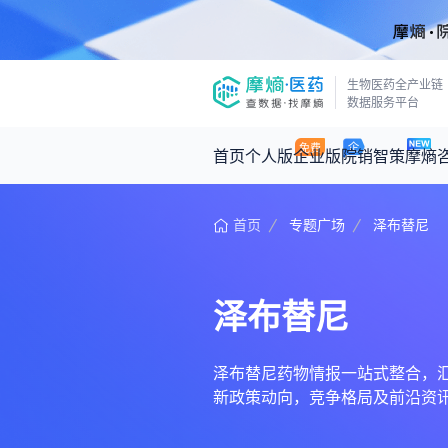
生物医药全产业链
数据服务平台
首页
个人版
企业版
院销智策
摩熵
首页
专题广场
泽布替尼
咨询服务
摩熵原创
数据中心
摩熵视频
公司介绍
医药市场洞察中心
回放
产品立项评估及管线规划
深度分析
泽布替尼
王中健
基于市场数据，为您提供全面的市场
产业/行业调研
政策法规
2026-07-24 2
2026年Q1总销售额：
3,066
亿元
投资决策与交易估值
投融资
泽布替尼药物情报一站式整合，汇聚泽
新政策动向，竞争格局及前沿资
时讯
数据查询
医药洞见