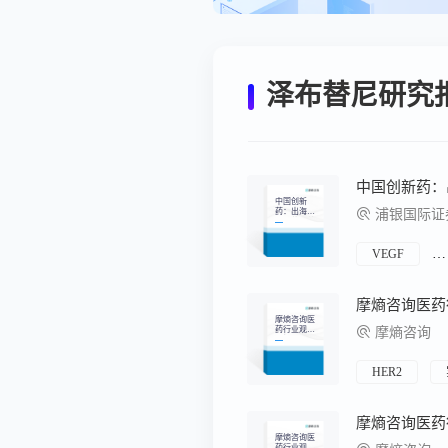
泽布替尼研究
中国创新
药：出海重
浦银国际证
塑价值，兑
现决定分化-
恢复覆盖九
家公司，首
VEGF
选科伦博
泰、百济神
州、复宏汉
霖
摩熵咨询医
药行业观察
摩熵咨询
周报（2026.
06.29-2026.0
7.05）
HER2
摩熵咨询医
药行业观察