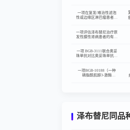
患者的有效性和安全性的
4 期、单臂、开放性、多
中心研究
一项在复发/难治性滤泡
性或边缘区淋巴瘤患者中
比较泽布替尼（BGB-
3111）联合抗CD20 抗体
与来那度胺联合利妥昔单
一项评估泽布替尼治疗原
抗的3 期、随机、开放
发性膜性肾病患者的有效
性、多中心研究
性和安全性的2/3 期、多
中心、随机、活性药物对
照、开放性研究
一项 BGB-3111联合奥妥
珠单抗对比奥妥珠单抗单
药治疗复发/难治性滤泡
性淋巴瘤的国际、II 期、
开放性、随机研究
一项BGB-10188（一种
磷脂酰肌醇3-激酶
δ（PI3Kδ）抑制剂）联合
泽布替尼治疗成熟B细胞
恶性肿瘤患者以及联合替
雷利珠单抗治疗实体瘤患
者的剂量递增和扩展1/2
期研究。
泽布替尼同品