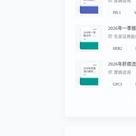
摩熵咨询
周报（2026.
05.11-2026.0
5.17）
PD-1
2026年一季
报点评：泽
东吴证券股
布替尼引领
增长，聚焦
ASCO实体
瘤领域价值
HER2
增量
2026年肝癌
流行病学趋
摩熵咨询
势及热门靶
点药物市场
表现洞察
GPC3