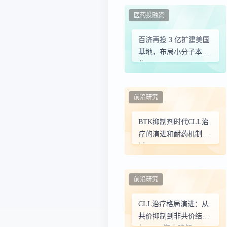
展现高缓解率——
医药投融资
SEQUOIA研究长期随访
再添力证
百济再投 3 亿扩建美国
基地，布局小分子本土
化
前沿研究
BTK抑制剂时代CLL治
疗的演进和耐药机制探
讨
前沿研究
CLL治疗格局演进：从
共价抑制到非共价结合