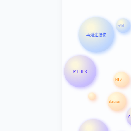
reldesemtiv
再灌注损伤
MTHFR
HIV感染
daraxonrasib