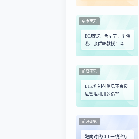
与 BTK 靶向降解
临床研究
BCJ速递 | 曹军宁、周晓
燕、张群岭教授：泽布
替尼联合R-CHOP一线
破局DLBCL：MCD-like
亚型3年OS率达100%
前沿研究
BTK抑制剂常见不良反
应管理和用药选择
前沿研究
靶向时代CLL一线治疗