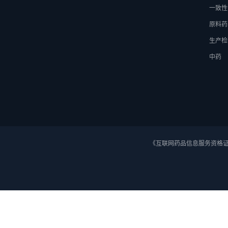
一致性
原料药
生产检
中药
《互联网药品信息服务资格证》 