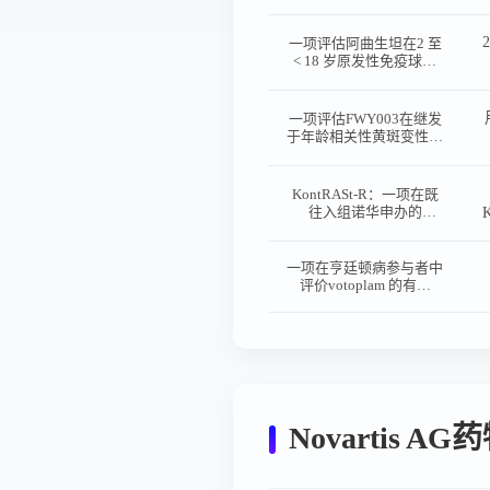
价开放标签pelacarsen的
长期安全性和耐受性的后
续承接扩展项目（REP）
一项评估阿曲生坦在2 至
< 18 岁原发性免疫球蛋
白A 肾病（IgAN）儿科
患者中的 疗效、药代动
力学（PK）、安全性和
一项评估FWY003在继发
耐受性的单臂、多中心、
于年龄相关性黄斑变性的
III 期研究
地图状萎缩患者中的有效
性和安全性的随机、双
盲、安慰剂对照、多中
KontRASt-R：一项在既
心、剂量范围探索研究
往入组诺华申办的
opnurasib（JDQ443）研
究并继续从opnurasib单
药或与其他研究治疗联用
一项在亨廷顿病参与者中
中获益的参与者中开展的
评价votoplam 的有效
开放性、多中心、后续承
性、安全性和耐受性的随
接研究
机、安慰剂对照、双盲、
III 期研究
Novartis 