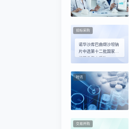
招标采购
诺华沙库巴曲缬沙坦钠
片中选第十二批国家组
织药品集中采购
时讯
交易并购