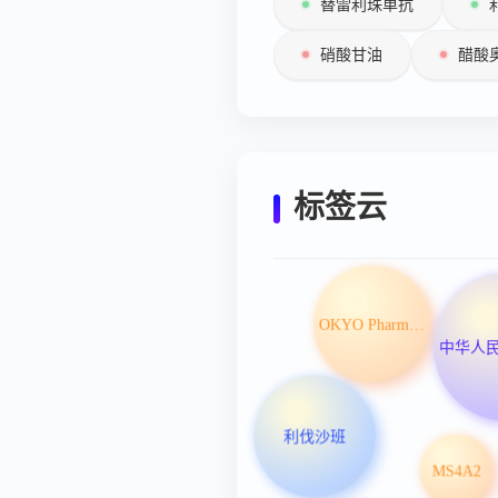
替雷利珠单抗
硝酸甘油
醋酸
标签云
OKYO Pharma Ltd
利伐沙班
MS4A2