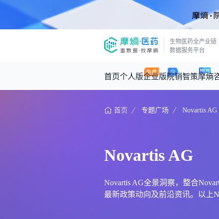
生物医药全产业链
数据服务平台
首页
个人版
企业版
院销智策
摩熵
首页
专题广场
Novartis AG
咨询服务
摩熵原创
数据中心
摩熵视频
公司介绍
医药市场洞察中心
回放
产品立项评估及管线规划
深度分析
Novartis AG
王中健
基于市场数据，为您提供全面的市场
产业/行业调研
政策法规
2026-07-24 2
2026年Q1总销售额：
3,066
亿元
投资决策与交易估值
投融资
Novartis AG全景洞察，整合No
最新政策动向及前沿资讯。以上Novar
时讯
数据查询
医药洞见