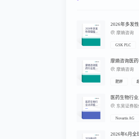
2026年多发
性骨髓瘤流
摩熵咨询
行病学趋势
及热门靶点
药物市场表
现洞察
GSK PLC
摩熵咨询医
药行业观察
摩熵咨询
周报（2026.
07.20-2026.0
7.26）
肥胖
医药生物行
业点评报
东吴证券股
告：诺华15
亿美元收购
Myricx Bi
o，布局差
Novartis AG
异化ADC载
荷平台
2026年6月
2026年6月