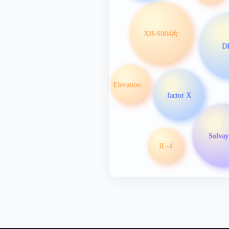
XH-S004片
D
Elevation Oncology Inc
factor X
Solva
IL-4