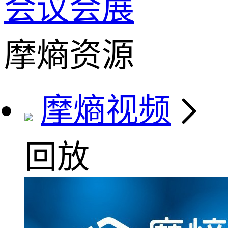
会议会展
摩熵资源
摩熵视频
回放