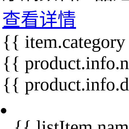
查看详情
{{ item.category
{{ product.info.
{{ product.info.
{{ listItem.nam