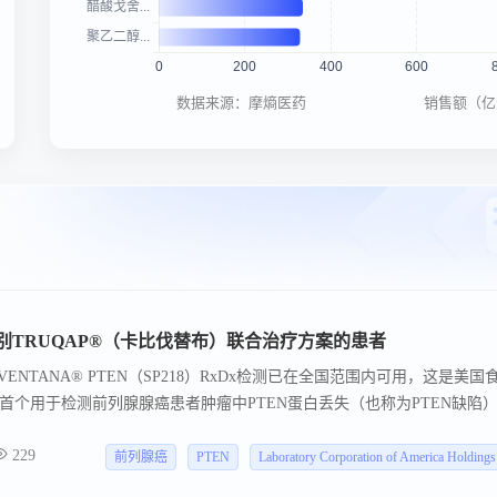
数据来源：摩熵医药
销售额（亿
识别TRUQAP®（卡比伐替布）联合治疗方案的患者
司的VENTANA® PTEN（SP218）RxDx检测已在全国范围内可用，这是美国
首个用于检测前列腺腺癌患者肿瘤中PTEN蛋白丢失（也称为PTEN缺陷
测试。该检测有助于识别可能适合使用阿斯利康的TRUQAP®（卡比伐替
229
患者。PTEN是一种肿瘤抑制蛋白，在调节细胞生长中起着关键作用。PT
前列腺癌
PTEN
Laboratory Corporation of America Holdings
袭性疾病进展和从当前标准治疗中获益减少有关。直到最近，还没有针对