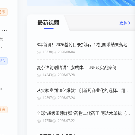
获批
19
特韦
人全
最新视频
更多
批准
跨国药企在中国 | 西门子医疗、赛诺菲、诺和诺德、瑞孚迪、拜耳、萌蒂制药、卫材、礼来、GSK、武田、阿斯利康、强生、默沙东等新动态
康·
8年首调！2026基药目录拆解，12批国采结果落地，十五五健康规划出台
等
13538
2026-08-04
余款
i SA
复杂注射剂精讲：脂质体、LNP及实战案例
14243
2026-07-28
段。
从实验室到10亿爆款：创新药商业化的选择、组织与执行
12597
2026-07-24
腺癌
全球"超级重磅炸弹"药物二代药王 阿达木单抗（第二期）
17750
2026-07-22