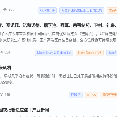
）获FDA批准，用于12岁及以上人群的COVID-19暴露后预防 ，作为美国首个且唯一
356
安慰剂相比，ensitrelvir将接触感染者10天后的未感染者出现COVID-
COVID-19
海思科医药集团股份有限公司
恩赛
1日，海思科医药宣布Cypsedo（cipepofol，环泊酚）获FDA批准用于成
结构优化改造，改善了注射痛、呼吸循环抑制等临床痛点，是首个获FDA
门子医疗今年首次参展中国国际供应链促进博览会（链博会），以“智链健
其6大研发生产基地布局、国产高端医疗装备创新、全方位绿色可持续发展
供应链本土化率超80%的完整价值链，拥有6大研发生产基地，累计150
854
个国家和地区。
Merck Sharp & Dohme Ltd
Novo Nordisk A/S
Sanof
来转机
名。 早期几乎没有症状，等到确诊时，患者往往已处于局部晚期或转移阶
RAS突变。
440
胰腺癌
KRAS
胰腺导管
国获批新适应症丨产业新闻