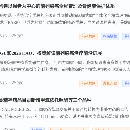
ANA PTEN（SP218）RxDx检测旨在检测前列腺癌组织样本中的PTEN
构建以患者为中心的前列腺癌全程管理及骨健康保护体系
标志物信息，以帮助指导治疗决策并支持个性化患者护理。Labcorp公
的更迭与系统治疗手段的突破正共同推动临床模式向“个体化全程管理”跨
计划，以支持该检测的实验室第一天准备，这强化了公司帮助患者及时获得新
术（RARP）已成为控瘤与功能保留的核心手段，而面对晚期患者，骨健
诺。该检测现在可通过Labcorp全国实验室网络获得，并补充了公司支
性也日益凸显。 国家“万人计划”青年拔尖人才。
子和伴随诊断测试服务组合。作为全国最大的肿瘤测试服务提供
7-18
287
前列腺癌
唑来膦酸
骨
O GU和2026 EAU，权威解读前列腺癌治疗前沿进展
康的泌尿生殖系统恶性肿瘤。 与西方国家不同，我国初诊患者多处于中
 随着精准医学和微创外科的发展，前列腺癌的“全程管理”理念日益深入
7-13
280
前列腺癌
恩扎卢胺
骨
类精神药品目录新增甲氧依托咪酯等三个品种
EUTICAL POLICIES。 2. 国家药监局发布关于黄芪片转换为非处方药的公告
市许可持有人应于 2027年4月1日前 ，就修订说明书事项向省级药监部门备
单位 。 3.CDE发布 关于公开征求“推进新方法（NAMs）研究和应用试