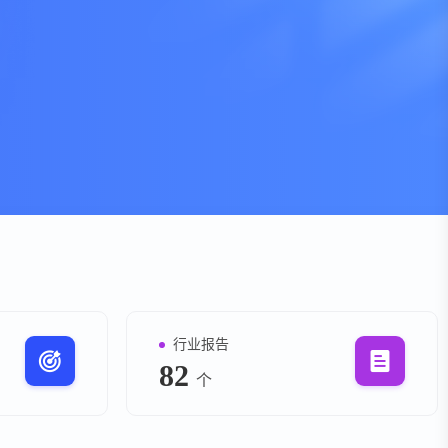
资
事件
询
询
行业报告
82
个