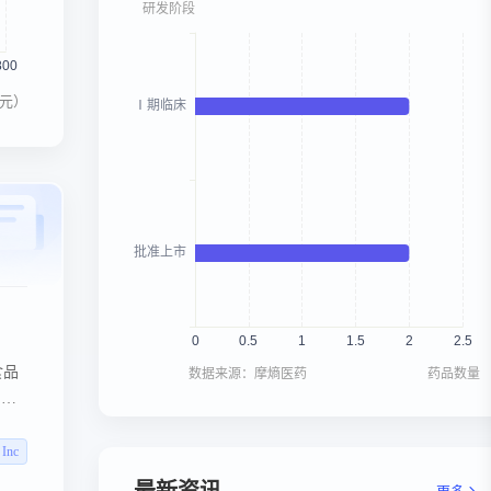
元）
食品
数据来源：摩熵医药
药品数量
）的
布）
EN
 Inc
这