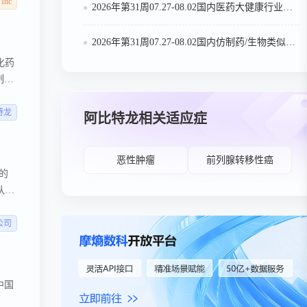
 Inc
2026年第31周07.27-08.02国内医药大健康行业政策法规汇总
2026年第31周07.27-08.02国内仿制药/生物类似物申报/审批数据分析
化药
制
抑
特龙
阿比特龙相关适应症
恶性肿瘤
前列腺转移性癌
)的
队
公司
中国