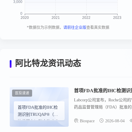
*数据仅为示例数据，
请前往企业版
查看真实数据
阿比特龙资讯动态
首项FDA批准的IHC检测
医投速递
Labcorp公司宣布，Roche公
药品监督管理局（FDA）批准的
首项FDA批准的IHC检
免疫组织化学（IHC）伴随诊断
测识别TRUQAP®（卡
Biospace
2026-08-04
与阿比特龙和泼尼松联合治疗的
比伐替布）联合治疗方
蛋白表达丢失与前列腺癌的更侵
案的患者