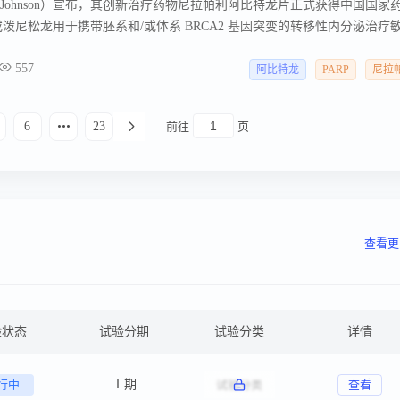
n & Johnson）宣布，其创新治疗药物尼拉帕利阿比特龙片正式获得中国国家
泼尼松龙用于携带胚系和/或体系 BRCA2 基因突变的转移性内分泌治疗
） 。 尼拉帕利阿比特龙片是一款由PARP抑制剂尼拉帕利和雄激素生物合
557
能够靶向mCRPC患者的两种致癌驱动因素——雄激素受体轴和 BRCA1/2
阿比特龙
PARP
尼拉
特龙片在mHSPC患者中的安全性特征与既往在mCRPC患者中的观察一致
6
23
前往
页
查看更
验状态
试验分期
试验分类
详情
行中
Ⅰ期
查看