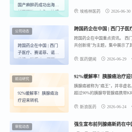
Xocova（ensitrelvir
国产麻醉药成功出海，
埃格林医药
2026-06-30
的新冠暴露后预防口服抗病毒药物，与
新冠预防、自免、抗感
症状的风险显著降低了67%。 6月
染等领域新药落地
身麻醉诱导 ，该药基于丙泊酚
公司动态
的中国原研静脉麻醉创新药。
跨国药企在中国重点资讯。 西
共创新境”为主题，集中展示了
跨国药企在中国 | 西门
领域的丰硕成果。 公司已构建起
子医疗、赛诺菲、诺和
医药健闻
2026-06-29
产品实现国产并出口全球150多
诺德、瑞孚迪、拜耳、
萌蒂制药、卫材、礼
来、GSK、武田、阿斯
92%缓解率！胰腺癌治疗迎
前沿研究
利康、强生、默沙东等
胰腺癌被称为"癌王"，并非虚
新动态
超过90%的胰腺导管腺癌携带K
92%缓解率！胰腺癌治
疗迎来转机
新浪医药
2026-06-24
强生宣布前列腺癌新药在中
审批动态