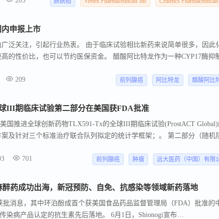
203
意见的通知。
膀胱癌
Vertex Pharmaceuticals Inc
Crinetics Pharmaceuticals
国内申报上市
业内广泛关注，引起行业热衷。 由于临床试验相比新药来说简单很多，因此
较高的性价比，也可以节约医保资金。 醋酸阿比特龙作为一种CYP17酶抑
合成抑制剂阿比特龙，阻止睾丸、肾上腺和前列腺中的雄激素合成，从而
209
前列腺癌
阿比特龙
醋酸阿比
x全球III期临床试验第二部分在美国获FDA批准
国推进全球创新药物TLX591-Tx的全球III期临床试验(ProstACT Global
床方案及针对三个标准治疗联合队列拟定的统计学框架；。 第二部分（随机
地区开展受试者招募。
03
701
前列腺癌
肿瘤
远大医药（中国）有限
产麻醉药成功出海，新冠预防、自免、抗感染等领域新药落地
药获批消息，其中环泊酚成首个获美国食品药品监督管理局（FDA）批准的
病产品认定的抗生素先后落地。 6月1日，Shionogi宣布