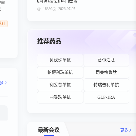
6月医药市场热门盘点
药品
18880
2026-07-07
敏感
成抑
 突
帕利
，未
推荐药品
贝伐珠单抗
替尔泊肽
帕博利珠单抗
司美格鲁肽
多
利妥昔单抗
特瑞普利单抗
曲妥珠单抗
GLP-1RA
最新会议
更多