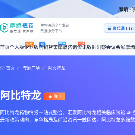
医药
生物医药全产业链
医代通
1:1
数据服务平台
医药
首页
个人版
企业版
院销智策
摩熵咨询
资讯
数据洞察
会议会展
摩熵
首页
专题广场
阿比特龙
咨询服务
摩熵原创
数据中心
摩熵视频
公司介绍
加入我们
医药市场洞察中心
全球
从实验室到10亿爆款：创新药商业化的选择、组织与执行
回放
产品立项评估及管线规划
深度分析
过评精选
数据定制服务
阿比特龙
王中健
热门
基于市场数据，为您提供全面的市场趋势分析与决策支持
整合全球研发
产业/行业调研
政策法规
赛道梳理
市场洞察咨询
2026-07-24 20:00-21:00
2026年Q1总销售额：
3,066
亿元
全球在研新药
投资决策与交易估值
投融资
注册审批
“十五五”战略
阿比特龙药物情报一站式整合，汇聚阿比特龙相关临床试验 46 条、上
最新政策动向，竞争格局及前沿资讯一触即达。阿比特龙多维数
时讯
科普
数据查询
医药洞见
会议