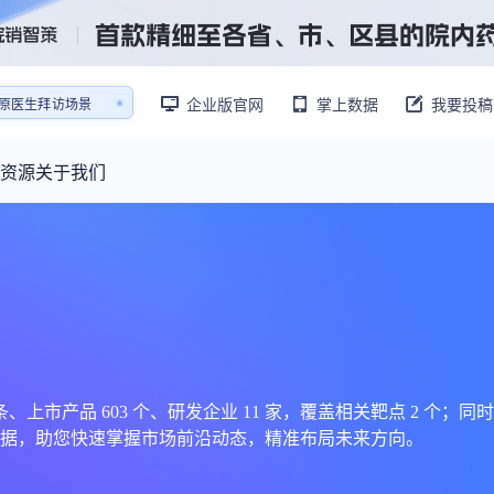
销售AI模拟陪练系统
企业版官网
掌上数据
我要投稿
还原医生拜访场景
销售AI模拟陪练系统
资源
关于我们
资源大厅
摩熵视野
联系我们
产业供需
产品与
药物研发中心
已收录4365条供需信息
报告大厅
前沿研究
最新供需：
转让厂房/资产/设备/设施
数据与行业前沿情报，为药物研发提供全链条专业信息支撑
已收录
份
115837
服务
摩熵说直播
财报业绩
：
383,255
个
本月临床：
84
个
最新
从实验室到10亿爆款：创新药商业化的选择、组织与执行
规划
研发注册政策
市产品 603 个、研发企业 11 家，覆盖相关靶点 2 个；同时收
据，助您快速掌握市场前沿动态，精准布局未来方向。
专家观点
医药投融资