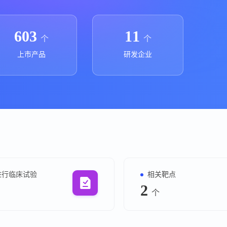
上市医药企业年报
投融
临床进展
投融资
603
11
个
个
机构查
上市产品
研发企业
企业查
进行临床试验
相关靶点
2
个