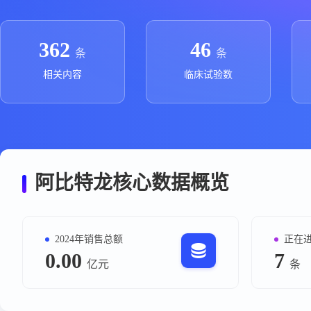
政策法规
药品生产企业
362
46
条
条
相关内容
临床试验数
阿比特龙核心数据概览
2024年销售总额
正在
0.00
7
亿元
条