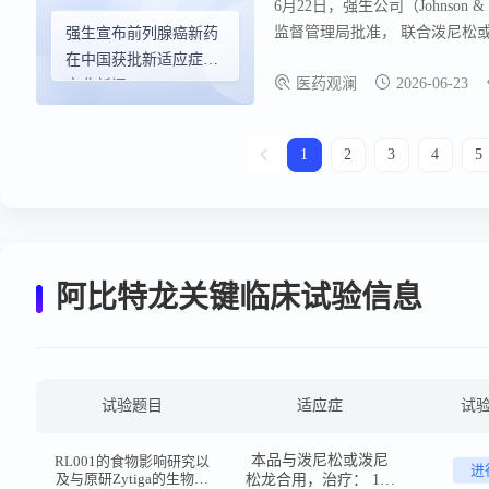
6月22日，强生公司（Johnso
监督管理局批准， 联合泼尼松或
强生宣布前列腺癌新药
性前列腺癌成人患者（mHSPC
在中国获批新适应症丨
医药观澜
2026-06-23
制剂阿比特龙构成的复方疗法，它
产业新闻
变。 安全性方面，尼拉帕利阿比
发现新的安全性信号。
1
2
3
4
5
阿比特龙关键临床试验信息
试验题目
适应症
试
本品与泼尼松或泼尼
RL001的食物影响研究以
进
及与原研Zytiga的生物利
松龙合用，治疗： 1）