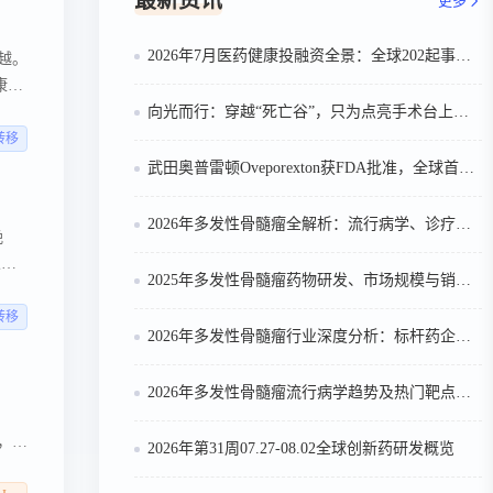
最新资讯
更多
蛋白
司参
2026年7月医药健康投融资全景：全球202起事件、中国99起，医疗器械+医药研发双赛道吸金564亿
越。
批准
康管
持精
向光而行：穿越“死亡谷”，只为点亮手术台上的那束光
转移
武田奥普雷顿Oveporexton获FDA批准，全球首个靶向食欲素的1型发作性睡病对因治疗药物上市
2026年多发性骨髓瘤全解析：流行病学、诊疗及医保政策梳理
晚
人
2025年多发性骨髓瘤药物研发、市场规模与销售趋势全解析
转移
2026年多发性骨髓瘤行业深度分析：标杆药企案例与技术迭代研判
2026年多发性骨髓瘤流行病学趋势及热门靶点药物市场表现洞察
案，并
2026年第31周07.27-08.02全球创新药研发概览
点计