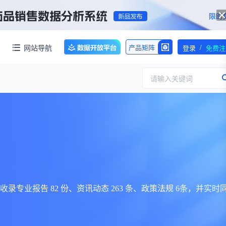
/
网站导航
产品矩阵
登录
免费注
请输入关键词
服务
团队介绍
招标采购
公司动态
临床研究
医保动态
浙江省嵊州市城北化工园区内拥有约60亩化工用地，配套约40000㎡标准化厂房，产权清晰、无权属纠纷，场地规整开阔，可满足生物医药、精细化工、新材料项目的生产、研发、仓储一体化布局，无需额外耗时拿地建房，项目落地即投产，大幅压缩项目建设周期。
交易并购
人事变动
录专业报告 82 份、资讯动态 263 条、政策法规 6条，并实时
行业分析
审批动态
医投速递