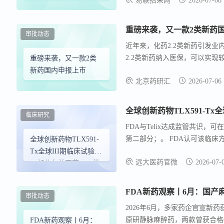
易联招采网
2026-07-08
划（先锋计划）”相关工作文件
增甲氧依托咪酯等三个
品种
重磅来袭，又一款2类新药
审批动态
近年来，化药2.2类新药引发
2.2类新药纳入医保，可以实现
重磅来袭，又一款2类
剂，可在体内转化成雄激素生物
新药国内申报上市
北京药研汇
2026-07-06
制前列腺癌的进展 。
全球创新药物TLX591-T
临床研究
FDA与Telix达成监管共识，可在美
第二部分；。 FDA认可该临
全球创新药物TLX591-
列）正持续在已获得监管批准的
Tx全球III期临床试验第
远大医药官微
2026-07-
二部分在美国获FDA批
准
FDA新药观察丨6月：国
审批动态
2026年6月，多家药企官宣新
原研静脉麻醉药，两款曾获合格传染
FDA新药观察丨6月：