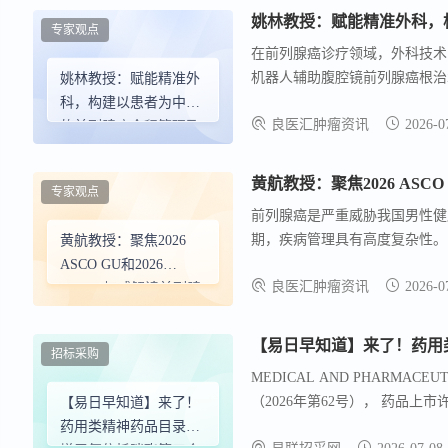
种生物学的批准治疗方案。VENT
姚林教授：赋能精准外科，
专家观点
丢失，为临床医生提供重要的生物
在前列腺癌诊疗领域，外科技术
与了Roche公司的早期访问
机器人辅助腹腔镜前列腺癌根治
姚林教授：赋能精准外
的靶向疗法及其所需伴随诊断的承
理与多学科协作（MDT）的重要
科，构建以患者为中心
准肿瘤学护理的全面基因组、分
良医汇肿瘤资讯
2026-0
的前列腺癌全程管理及
骨健康保护体系
黄航教授：聚焦2026 ASC
专家观点
前列腺癌是严重威胁我国男性健
期，疾病管理具有高度复杂性。
黄航教授：聚焦2026
心。
ASCO GU和2026
良医汇肿瘤资讯
2026-0
EAU，权威解读前列腺
癌治疗前沿进展
【易日早知道】来了！药用
招标采购
MEDICAL AND PHARMAC
（2026年第62号）， 药品上
【易日早知道】来了！
将说明书修订的内容及时通知相关
药用类精神药品目录新