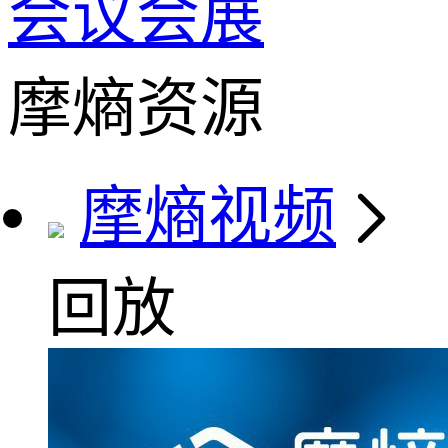
会议会展
摩熵资源
摩熵视频
回放