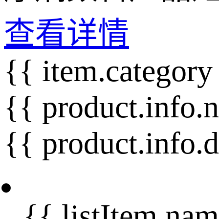
查看详情
{{ item.category
{{ product.info.
{{ product.info.
{{ listItem.nam