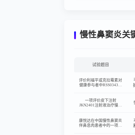
慢性鼻窦炎关
试验题目
评价利福平或克拉霉素对
健康参与者中RSS0343药
扩
代动力学影响的药物相互
作用研究
一项评价皮下注射
JKN2401注射液治疗慢性
鼻窦炎伴鼻息肉患者有效
性、安全性的随机、双
盲、安慰剂对照II期临床
康悦达在中国慢性鼻窦炎
研究
伴鼻息肉患者中的一项前
瞻性研究