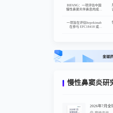
BIFANG：一项评估中国
慢性鼻窦炎伴鼻息肉成人
受试者使用Tezepelumab
治疗后鼻息肉评分及症状
改善情况的多中心、单
一项旨在评估Itepekimab
臂、IIIb期研究
在参与 EFC18418 或
EFC18419 临床研究且控
制不佳的慢性鼻窦炎伴鼻
息肉（CRSwNP）成年参
与者中的长期安全性和耐
受性的双盲扩展性研究
慢性鼻窦炎研
2026年7月
2026年7月
全球在研新
摩熵咨询