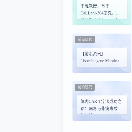
于雁教授：基于
DeLLphi-304研究，谈
塔拉妥单抗在SCLC的
临床实践与未来展望
前沿研究
【前沿资讯】
Lisocabtagene Maraleucel
治疗R/R LBCL患者的真
实世界预后
前沿研究
体内CAR-T疗法成功之
路：病毒与非病毒载体
的比较