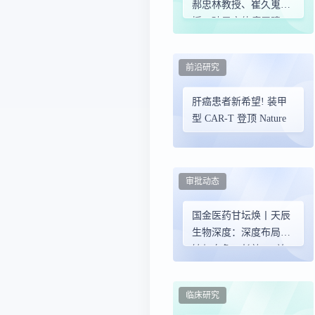
郝忠林教授、崔久嵬教
授：破局实体瘤屏障
——小细胞肺癌细胞治
疗新视界
前沿研究
肝癌患者新希望! 装甲
型 CAR-T 登顶 Nature
审批动态
国金医药甘坛焕丨天辰
生物深度：深度布局过
敏与自免，长效IgE单
抗申报在即
临床研究