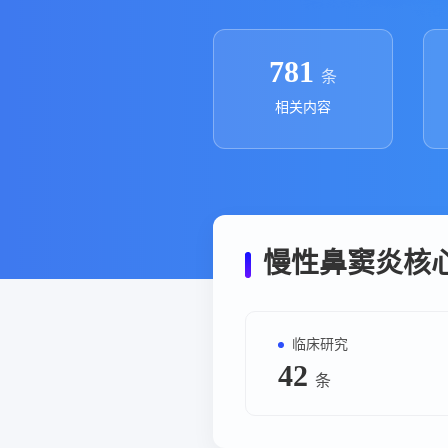
政策法规
药品生产企业
781
条
相关内容
慢性鼻窦炎核
临床研究
42
条