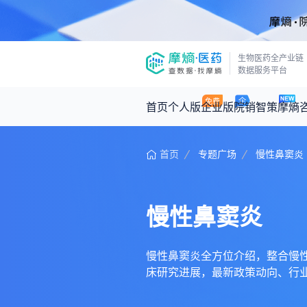
生物医药全产业链
数据服务平台
首页
个人版
企业版
院销智策
摩熵
首页
专题广场
慢性鼻窦炎
咨询服务
摩熵原创
数据中心
摩熵视频
公司介绍
医药市场洞察中心
回放
产品立项评估及管线规划
深度分析
慢性鼻窦炎
王中健
基于市场数据，为您提供全面的市场
产业/行业调研
政策法规
2026-07-24 2
2026年Q1总销售额：
3,066
亿元
投资决策与交易估值
投融资
慢性鼻窦炎全方位介绍，整合慢性鼻窦
床研究进展，最新政策动向、行
时讯
数据查询
医药洞见