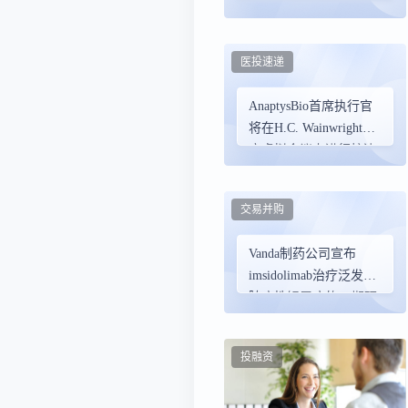
医投速递
AnaptysBio首席执行官
将在H.C. Wainwright年
度虚拟会议上进行炉边
谈话
交易并购
Vanda制药公司宣布
imsidolimab治疗泛发性
脓疱性银屑病的III期研
究数据发表
投融资