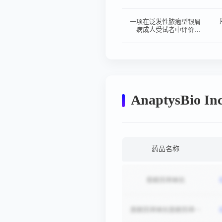
Imsidolimab (ANB019)的
有效性和安全性的随机、
双盲、安慰剂对照III期研
一项在泛发性脓疱型银屑
究
病成人受试者中评价
Imsidolimab（ANB019）
的安全性和有效性的III期
长期扩展研究
AnaptysBio
药品名称