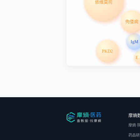
依维莫司
佝偻病
IgM
PKD2
EV
摩熵
摩熵·
药品研