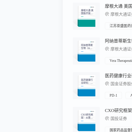
B）
摩根大通 美
国医疗保
摩根大通证
健：ELV、
ADA - LLY
AMGN、JN
J、PFE、M
江苏亚盛医药
RK、Dx AS
CO解读、Q
DEL、ANA
B、SRRK、
HQY
阿纳普蒂斯
生物（ANA
摩根大通证
B,ANAB U
S）：阿纳
蒂斯生物20
25年第一季
Vera Therapeuti
度收益速览
- 关注第二
季度罗西尼
单抗类风湿
性关节炎最
新情况
医药健康行
业研究：20
国金证券股
25医药投资
战略布局创
新成长，“A
I+创新药”
PD-1
A
两手抓
CXO研究框
架：从需
国投证券
求、供给、
政策多维度
全面揭示CX
O景气度和
国家药品监督