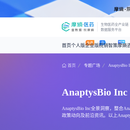
生物医药全产业链
数据服务平台
首页
个人版
企业版
院销智策
摩熵
首页
专题广场
AnaptysBio 
咨询服务
摩熵原创
数据中心
摩熵视频
公司介绍
医药市场洞察中心
回放
产品立项评估及管线规划
深度分析
AnaptysBio Inc
王中健
基于市场数据，为您提供全面的市场
产业/行业调研
政策法规
2026-07-24 2
2026年Q1总销售额：
3,066
亿元
投资决策与交易估值
投融资
AnaptysBio Inc全景洞察，整
政策动向及前沿资讯。以上AnaptysB
时讯
数据查询
医药洞见