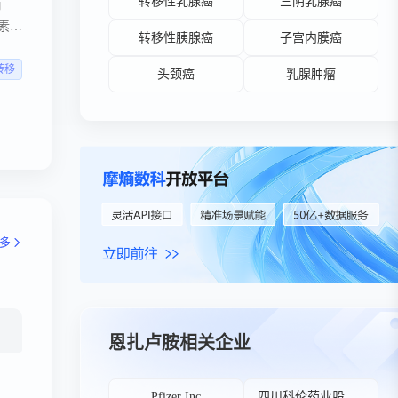
转移性乳腺癌
三阴乳腺癌
角
核素疗
转移性胰腺癌
子宫内膜癌
然
临
转移
头颈癌
乳腺肿瘤
多
恩扎卢胺相关企业
Pfizer Inc
四川科伦药业股份有限公司