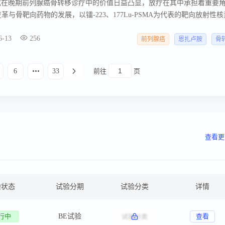
式在晚期前列腺癌骨转移诊疗中的价值日益凸显，放疗在其中承担着重要
与骨靶向药物的发展，以镭-223、177Lu-PSMA为代表的靶向放射性
为改善骨相关事件（SREs）、提升患者生存获益提供了新的临床范式。 
6-13
256
治疗目标下，精准整合全身治疗、局部治疗及骨靶向药物，以实现患者的
前列腺癌
恩扎卢胺
骨
决策与全程管理。
6
33
前往
页
查看更
验状态
试验分期
试验分类
详情
行中
BE试验
查看