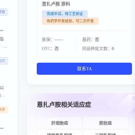
恩扎卢胺 原料
磅更
转移
完成中试，待工艺验证
有药学开发经验，可二次开发
教授解读《前列腺癌睾酮管理中国专家共识（2025版）》临床实操要点
临
医保：
——
基药：
否
）》
OTC：
否
同品种批文数：
0
”
ADT
联系TA
以
治疗
艳数
恩扎卢胺相关适应症
转移
肝细胞癌
膀胱癌
放射性核素疗法在前列腺癌骨转移治疗中的地位及与骨靶向药物联合的疗效