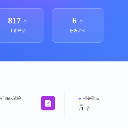
上市医药企业年报
投融
临床进展
投融资
817
6
个
个
机构查
上市产品
研发企业
企业查
进行临床试验
相关靶点
5
个