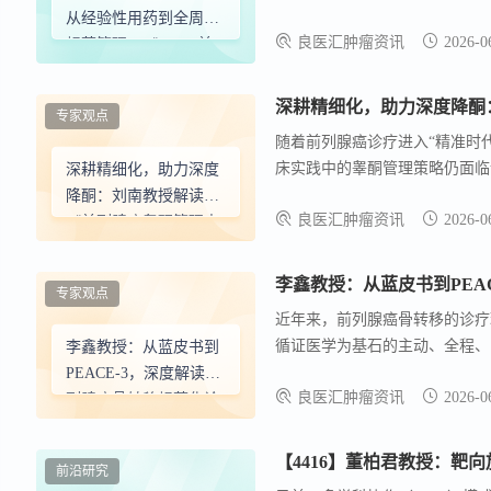
层、治疗策略以及全程管理体系进
从经验性用药到全周期
良医汇肿瘤资讯
2026-0
新。
规范管理，《CSCO前
列腺癌诊疗指南（2026
版）》推动骨保护规范
专家观点
治疗再升级
随着前列腺癌诊疗进入“精准时
床实践中的睾酮管理策略仍面临诸
深耕精细化，助力深度
正式在线发表于《中华肿瘤学杂
降酮：刘南教授解读
良医汇肿瘤资讯
2026-0
路径，为临床医生提供了更为精
《前列腺癌睾酮管理中
国专家共识（2025
版）》临床实操要点
李鑫教授：从蓝皮书到PEA
专家观点
近年来，前列腺癌骨转移的诊疗
循证医学为基石的主动、全程、
李鑫教授：从蓝皮书到
滞后以及多学科协作机制不完善等
PEACE-3，深度解读前
良医汇肿瘤资讯
2026-0
据，则从国际前沿视角重新定义
列腺癌骨转移规范化诊
疗新模式
前沿研究