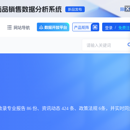
/
网站导航
产品矩阵
登录
免费注
请输入关键词
服务
团队介绍
招标采购
公司动态
临床研究
医保动态
求购伤筋正骨酊国家药品标准WS-10899(ZD-0899)-2002-2012Z一份！【注意要高清版本的】
交易并购
人事变动
录专业报告 86 份、资讯动态 424 条、政策法规 6条，并实时同
行业分析
审批动态
医投速递