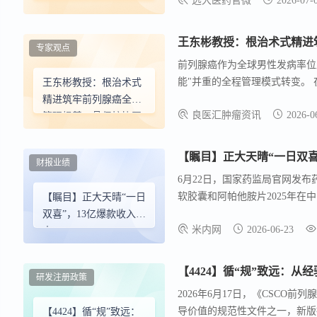
远大医药官微
2026-07-
二部分在美国获FDA批
准
专家观点
前列腺癌作为全球男性发病率位
能"并重的全程管理模式转变。
王东彬教授：根治术式
（MDT）模式的深度融合，共
精进筑牢前列腺癌全程
良医汇肿瘤资讯
2026-0
大学第二医院王东彬教授 深入
管理根基，骨保护协同
科价值的再升级，以期为临床全
MDT助力患者更长生存
更好生活
【瞩目】正大天晴“一日双喜
财报业绩
6月22日，国家药监局官网发
软胶囊和阿帕他胺片2025年在
【瞩目】正大天晴“一日
药市场，正大天晴是TOP14集
双喜”，13亿爆款收入囊
米内网
2026-06-23
TOP6产品 ，2025年销售额
中
研发注册政策
2026年6月17日，《CSCO
导价值的规范性文件之一，新版
【4424】循“规”致远：