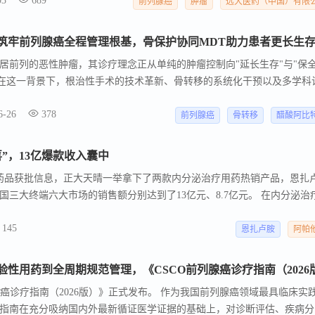
03
689
前列腺癌
肿瘤
远大医药（中国）有限
居前列的恶性肿瘤，其诊疗理念正从单纯的肿瘤控制向"延长生存"与"保
 在这一背景下，根治性手术的技术革新、骨转移的系统化干预以及多学科
同构成了改善患者远期预后的关键路径。 基于此，【肿瘤资讯】特邀 河北
6-26
378
剖析前列腺癌根治手术的优化路径、骨靶向药物的规范化应用及MDT模式
前列腺癌
骨转移
醋酸阿比
程管理实践提供参考与启示。
”，13亿爆款收入囊中
布药品获批信息，正大天晴一举拿下了两款内分泌治疗用药热销产品，恩扎
中国三大终端六大市场的销售额分别达到了13亿元、8.7亿元。 在内分泌治
团（一级）。 在中国三大终端六大市场，恩扎卢胺软胶囊 是内分泌治疗用
145
首次突破13亿元， 米内网数据 显示， 正大天晴是该产品国产第9家获批企业 
恩扎卢胺
阿帕
前列腺癌诊疗指南（2026版）》正式发布。 作为我国前列腺癌领域最具临床实
指南在充分吸纳国内外最新循证医学证据的基础上，对诊断评估、疾病分