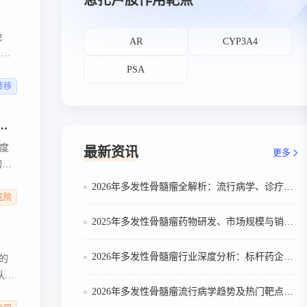
恩扎卢胺作用靶点
晚
AR
CYP3A4
人
PSA
转移
同共治”，《中国前列腺癌骨转移诊疗现状（蓝皮书）》倡导多学科协作新模式
度
最新资讯
更多
的骨
密
2026年多发性骨髓瘤全解析：流行病学、诊疗及医保政策梳理
的基
医院
骨转
2025年多发性骨髓瘤药物研发、市场规模与销售趋势全解析
2026年多发性骨髓瘤行业深度分析：标杆药企案例与技术迭代研判
)的
队
2026年多发性骨髓瘤流行病学趋势及热门靶点药物市场表现洞察