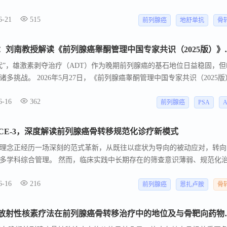
行了系统更新。 历时数月，《CSCO前列腺癌诊疗指南》迎来2026版重
6-21
515
前列腺癌
地舒单抗
骨
深耕精细化，助力深度降酮：刘南
代”，雄激素剥夺治疗（ADT）作为晚期前列腺癌的基石地位日益稳固，但
多挑战。 2026年5月27日，《前列腺癌睾酮管理中国专家共识（2025版
志》 ，，此次共识不仅“精细化”睾酮管理目标，更深化睾酮管理的“中国化
6-16
362
细的决策指南。 医学博士，主任医师，硕士生导师。
前列腺癌
PSA
CE-3，深度解读前列腺癌骨转移规范化诊疗新模式
理念正经历一场深刻的范式革新，从既往以症状为导向的被动应对，转向
多学科综合管理。 然而，临床实践中长期存在的筛查意识薄弱、规范化
现实困境，仍在制约着患者生存获益的最大化。 而PEACE-3研究的惊
6-16
216
了骨靶向药物在转移性去势抵抗性前列腺癌（mCRPC）中的治疗地位。
前列腺癌
恩扎卢胺
骨
【4416】董柏君教授：靶向