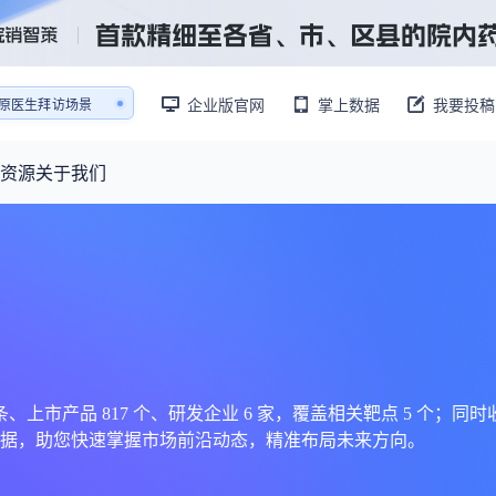
企业版官网
掌上数据
我要投稿
销售AI模拟陪练系统
还原医生拜访场景
销售AI模拟陪练系统
资源
关于我们
资源大厅
摩熵视野
联系我们
产业供需
产品与
药物研发中心
已收录4364条供需信息
报告大厅
前沿研究
最新供需：
其他
数据与行业前沿情报，为药物研发提供全链条专业信息支撑
已收录
份
115833
服务
摩熵说直播
财报业绩
：
382,466
个
本月临床：
84
个
最新
从实验室到10亿爆款：创新药商业化的选择、组织与执行
规划
研发注册政策
市产品 817 个、研发企业 6 家，覆盖相关靶点 5 个；同时收
据，助您快速掌握市场前沿动态，精准布局未来方向。
专家观点
医药投融资