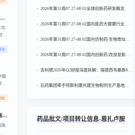
公司
2026年第31周07.27-08.02全球创新药研发概览
王东彬教授：根治术式精进筑牢前列腺癌全程管理根基，骨保护协同MDT助力患者更长生存更好生活
2026年第31周07.27-08.02国内医药大健康行业政策法规汇总
全功
诊疗
2026年第31周07.27-08.02国内仿制药/生物类似物申报/审批数据分析
医科
下外
特龙
2026年第31周07.27-08.02国内创新药/改良型新药申请临床/获批临床/申请上市/获批上市数据分析
吉利德2026年Q2财报深度拆解：瑞德西韦暴跌81%退场，Livdelzi翻倍，丁肝新药成新增长点
卢胺
疗用
石药集团牵手阿斯利康共建生物制剂生产基地：51:49股权布局，270亿美元合作再升级
药
。
他胺
【4424】循“规”致远：从经验性用药到全周期规范管理，《CSCO前列腺癌诊疗指南（2026版）》推动骨保护规范治疗再升级
药品批文/项目转让信息-恩扎卢胺
践指