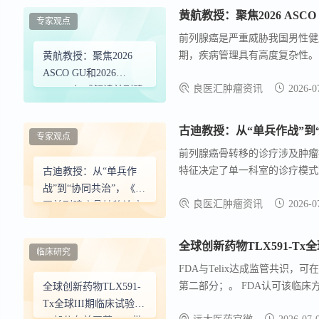
黄航教授：聚焦2026 ASC
专家观点
前列腺癌是严重威胁我国男性健
期，疾病管理具有高度复杂性。
黄航教授：聚焦2026
心。
ASCO GU和2026
良医汇肿瘤资讯
2026-0
EAU，权威解读前列腺
癌治疗前沿进展
专家观点
前列腺癌骨转移的诊疗涉及肿瘤
特征决定了单一科室的诊疗模式
古迪教授：从“单兵作
靶向药物规范化应用、再到长期
战”到“协同共治”，《中
良医汇肿瘤资讯
2026-0
协作 。 《中国前列腺癌骨转移
国前列腺癌骨转移诊疗
础上，明确指出单一科室在全面
现状（蓝皮书）》倡导
移”为核心的多学科协作（MDT
多学科协作新模式
全球创新药物TLX591-T
临床研究
FDA与Telix达成监管共识，可在美
第二部分；。 FDA认可该临
全球创新药物TLX591-
列）正持续在已获得监管批准的
Tx全球III期临床试验第