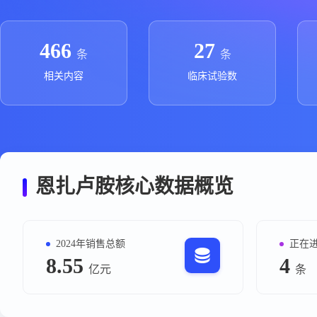
政策法规
药品生产企业
466
27
条
条
相关内容
临床试验数
恩扎卢胺核心数据概览
2024年销售总额
正在
8.55
4
亿元
条