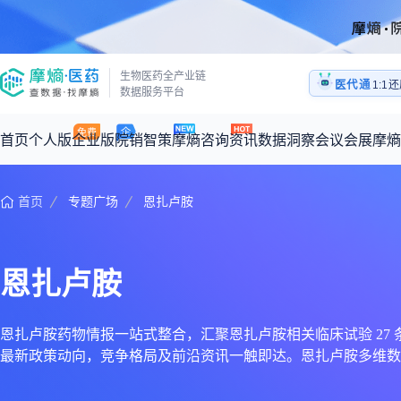
生物医药全产业链
医代通
医药
数据服务平台
1:1
医药
首页
个人版
企业版
院销智策
摩熵咨询
资讯
数据洞察
会议会展
摩熵
首页
专题广场
恩扎卢胺
咨询服务
摩熵原创
数据中心
摩熵视频
公司介绍
加入我们
医药市场洞察中心
全球
从实验室到10亿爆款：创新药商业化的选择、组织与执行
回放
产品立项评估及管线规划
深度分析
过评精选
数据定制服务
恩扎卢胺
王中健
基于市场数据，为您提供全面的市场趋势分析与决策支持
整合全球研发
产业/行业调研
政策法规
赛道梳理
市场洞察咨询
2026-07-24 20:00-21:00
2026年Q1总销售额：
3,066
亿元
全球在研新药
投资决策与交易估值
投融资
注册审批
“十五五”战略
恩扎卢胺药物情报一站式整合，汇聚恩扎卢胺相关临床试验 27 条、上
最新政策动向，竞争格局及前沿资讯一触即达。恩扎卢胺多维数
时讯
科普
数据查询
医药洞见
会议