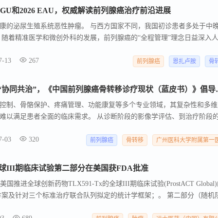
O GU和2026 EAU，权威解读前列腺癌治疗前沿进展
康的泌尿生殖系统恶性肿瘤。 与西方国家不同，我国初诊患者多处于中
 随着精准医学和微创外科的发展，前列腺癌的“全程管理”理念日益深入
7-13
267
前列腺癌
恩扎卢胺
骨
古迪教授：从“单兵作战”到“协
控制、骨骼保护、疼痛管理、功能康复等多个专业领域，其复杂性和多维
难以满足患者全面的临床需求。 从诊断阶段的影像学评估、到治疗阶段
随访中的不良反应管理与功能重建，每一个环节都需要不同专业团队的紧
7-03
320
诊疗现状蓝皮书》（以下简称“蓝皮书”） 在全面调研我国骨转移诊疗现状
前列腺癌
骨转移
广州医科大学附属第一
评估骨转移患者病情方面存在显著局限性，并强烈建议各级医院推行以“
）模式。
x全球III期临床试验第二部分在美国获FDA批准
国推进全球创新药物TLX591-Tx的全球III期临床试验(ProstACT Global
床方案及针对三个标准治疗联合队列拟定的统计学框架；。 第二部分（随机
地区开展受试者招募。