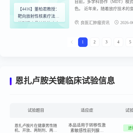
目前，多学科协作（MDT）模
色。 近年来，随着放疗技术的变革
【4416】董柏君教授：
法，通过与骨靶向药物的协同，
靶向放射性核素疗法在
良医汇肿瘤资讯
2026-0
而，如何在不同疾病阶段、不同
前列腺癌骨转移治疗中
床获益，仍需MDT团队的精细
的地位及与骨靶向药物
联合的疗效
1
2
3
4
5
恩扎卢胺关键临床试验信息
试验题目
适应症
试
本品适用于转移性激
恩扎卢胺片在健康男性随
进
机、开放、两制剂、两周
素敏感性前列腺癌