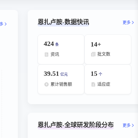
恩扎卢胺-数据快讯
更多
多
424
14+
条
批文数
资讯
39.51
15
亿元
个
累计销售额
适应症
恩扎卢胺-全球研发阶段分布
更多