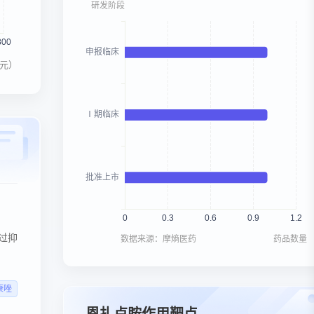
元）
过抑
数据来源：摩熵医药
药品数量
康唑