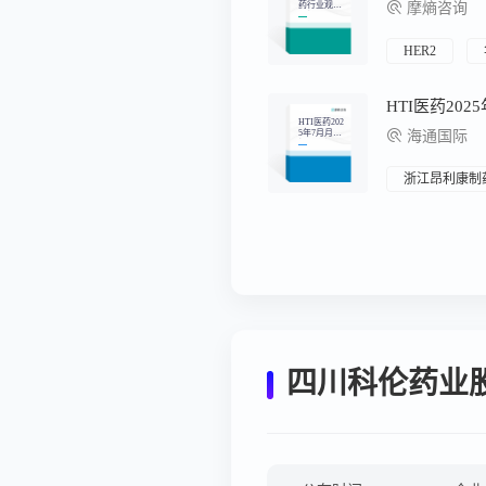
药行业观察
摩熵咨询
周报（2025.
10.13-2025.1
0.19）
HER2
HTI医药202
5年7月月
海通国际
报：利好不
断，持续推
荐创新药及
产业链
浙江昂利康制
四川科伦药业