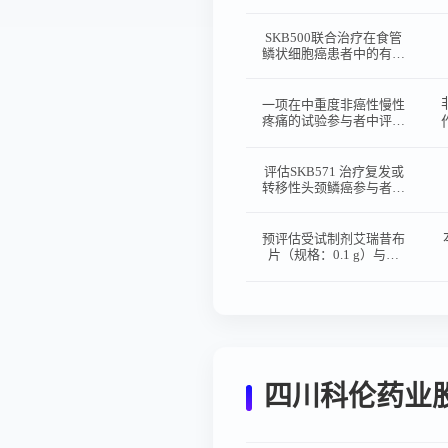
SKB118治疗局部晚期或
转移性非小细胞肺癌参与
者的Ⅱ期临床研究
SKB500联合治疗在食管
鳞状细胞癌患者中的有效
性和安全性的开放性、多
中心Ⅱ期临床研究
一项在中重度非癌性慢性
疼痛的试验参与者中评价
KL0011034注射液与盐
酸阿芬太尼注射液药物相
互作用的单中心、随机、
评估SKB571 治疗复发或
开放、三序列、三周期交
转移性头颈鳞癌参与者的
叉研究
有效性和安全性的Ⅱ期临
床研究
预评估受试制剂艾瑞昔布
片（规格：0.1 g）与参
比制剂艾瑞昔布片（恒扬
®，规格：0.1 g）在健康
成年试验参与者空腹和餐
后状态下的单中心、随
机、开放、单剂量、四周
期、两序列、完全重复交
叉药代动力学对比试验
四川科伦药业