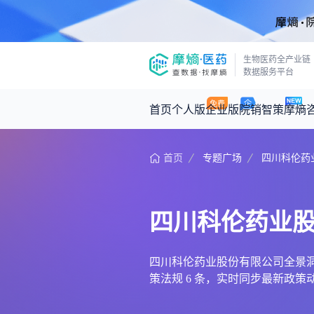
生物医药全产业链
数据服务平台
首页
个人版
企业版
院销智策
摩熵
首页
专题广场
四川科伦药
咨询服务
摩熵原创
数据中心
摩熵视频
公司介绍
医药市场洞察中心
回放
产品立项评估及管线规划
深度分析
四川科伦药业
王中健
基于市场数据，为您提供全面的市场
产业/行业调研
政策法规
2026-07-24 2
2026年Q1总销售额：
3,066
亿元
投资决策与交易估值
投融资
四川科伦药业股份有限公司全景洞察，
策法规 6 条，实时同步最新政
时讯
数据查询
医药洞见