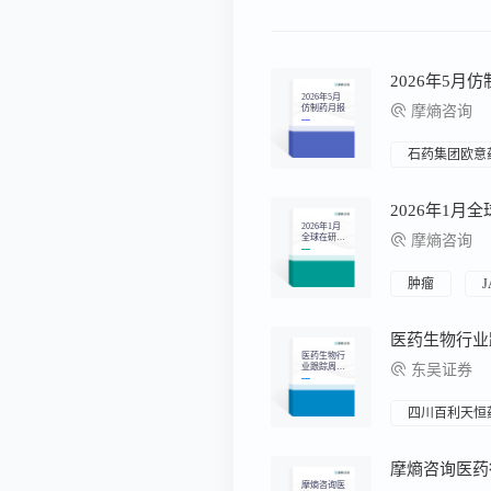
2026年5月
2026年5月
仿制药月报
摩熵咨询
石药集团欧意
2026年1月
2026年1月
全球在研新
摩熵咨询
药月报
肿瘤
J
医药生物行
业跟踪周
东吴证券
报：2025创
新药医保谈
判启动与调
整到位，积
四川百利天恒
极布局优质
标的
摩熵咨询医