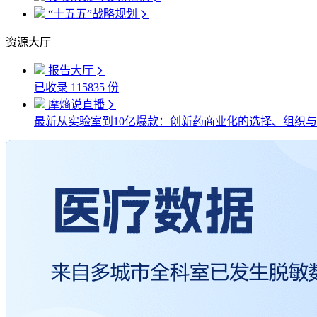
“十五五”战略规划
资源大厅
报告大厅
已收录
115835
份
摩熵说直播
最新
从实验室到10亿爆款：创新药商业化的选择、组织