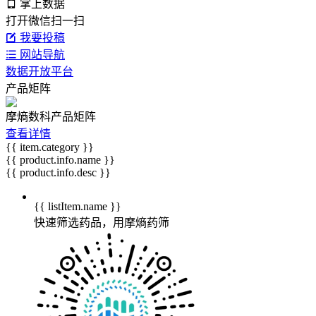
掌上数据
打开微信扫一扫
我要投稿
网站导航
数据开放平台
产品矩阵
摩熵数科产品矩阵
查看详情
{{ item.category }}
{{ product.info.name }}
{{ product.info.desc }}
{{ listItem.name }}
快速筛选药品，用摩熵药筛