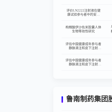
制剂盐酸坦索罗辛缓释胶
囊（哈乐®）0.2mg作用
于健康男性参与者在餐后
评价LN2222注射液在健
状态下的单中心、随机、
康试验参与者中的安全
开放、两制剂、单次给
性、耐受性及药代动力学
药、两序列、两周期、交
特征的Ⅰb期临床研究
叉生物等效性研究
枸橼酸伊沙佐米胶囊人体
生物等效性研究
评估中国健康成年参与者
静脉滴注和皮下注射
LNF2401注射液的安全
性、耐受性、药代动力
学、药效动力学、免疫原
评估中国健康成年参与者
性以及静脉滴注和皮下注
静脉滴注和皮下注射
射生物利用度对比的I期
LNF2401注射液的安全
临床试验
性、耐受性、药代动力
学、药效动力学、免疫原
性以及静脉滴注和皮下注
射生物利用度对比的I期
临床试验
鲁南制药集团