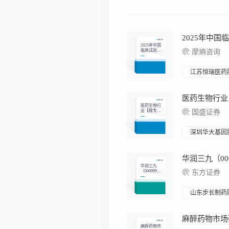
2025年中国
2025年中国
临床试验数
摩熵咨询
据洞察
江苏恒瑞医药
医药生物行
业【周专题
国盛证券
&周观点】
【总第390
期】：创新
药布局的四
深圳华大基因
大思路
华润三九
（000999）
东方证券
首次覆盖报
告：中药大
健康龙头，
内生外延共
山东步长制药
舞
麻醉药物市场
麻醉药物市