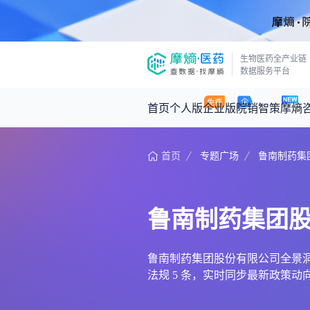
生物医药全产业链
数据服务平台
首页
个人版
企业版
院销智策
摩熵
首页
专题广场
鲁南制药集
咨询服务
摩熵原创
数据中心
摩熵视频
公司介绍
医药市场洞察中心
回放
产品立项评估及管线规划
深度分析
鲁南制药集团
王中健
基于市场数据，为您提供全面的市场
产业/行业调研
政策法规
2026-07-24 2
2026年Q1总销售额：
3,066
亿元
投资决策与交易估值
投融资
鲁南制药集团股份有限公司全景洞察，
法规 5 条，实时同步最新政策
时讯
数据查询
医药洞见