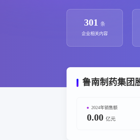
政策法规
药品生产企业
301
条
企业相关内容
鲁南制药集团
2024年销售额
0.00
亿元