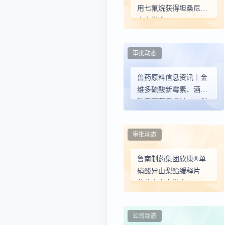
用七氟烷获得坦桑尼亚
上市批准
审批动态
兽药原料信息资讯｜金
维多硫酸新霉素、酒石
酸泰万菌素通过GMP验
收,华润双鹤原料药获得
CEP证书，默沙东动物
审批动态
保健森斯坦®将在中国
境内上市
鲁南制药集团欣康®单
硝酸异山梨酯缓释片获
菲律宾上市批准
公司动态