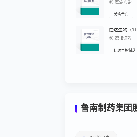
场研究专题
摩熵咨询
报告（一）
美洛昔康
信达生物
（0180
德邦证券
1）：新时
代Pharma代
表，创新药
全领域旗舰
信达生物制药
鲁南制药集团