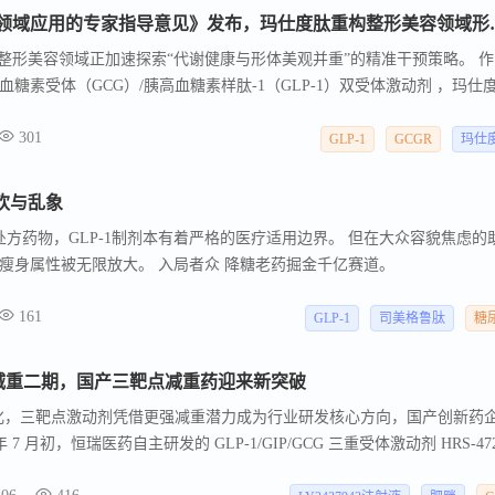
《玛仕度肽在中国整形美容领域
，整形美容领域正加速探索“代谢健康与形体美观并重”的精准干预策略。 作
糖素受体（GCG）/胰高血糖素样肽-1（GLP-1）双受体激动剂 ，玛仕
， 不仅能减重，还能减少内脏脂肪、改善代谢功能 ，“内燃脂、外塑形”
301
了规范化应用的“中国方案”。 专家指导意见发布，树立整形美容领域。
GLP-1
GCGR
玛仕
狂欢与乱象
方药物，GLP-1制剂本有着严格的医疗适用边界。 但在大众容貌焦虑的
瘦身属性被无限放大。 入局者众 降糖老药掘金千亿赛道。
161
GLP-1
司美格鲁肽
糖
9 开启减重二期，国产三靶点减重药迎来新突破
白热化，三靶点激动剂凭借更强减重潜力成为行业研发核心方向，国产创新药
7 月初，恒瑞医药自主研发的 GLP-1/GIP/GCG 三重受体激动剂 HRS-47
试验登记，这款临床前数据对标礼来顶级三靶点药物 Retatrutide 的