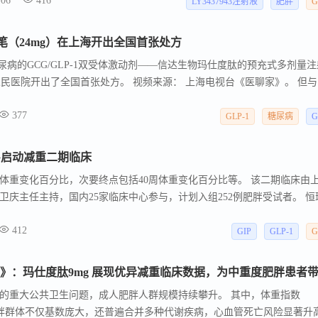
-06
416
体疗效验证阶段，为国内肥胖治疗管线再添核心竞争力产品。 该研究为
LY3437943注射液
肥胖
G
照的 II 期临床试验，整体试验同时兼顾安全性与有效性评价，采用随机
，最大程度排除主观因素对数据结果的干扰，保证试验数据客观可信。
（24mg）在上海开出全国首张处方
尿病的GCG/GLP-1双受体激动剂——信达生物玛仕度肽的预充式多剂量注
第十人民医院开出了全国首张处方。 视频来源： 上海电视台《医聊家》。 但
，血糖控制达标率仍不足50% 2 。
377
GLP-1
糖尿病
G
GCG启动减重二期临床
周体重变化百分比，次要终点包括40周体重变化百分比等。 该二期临床由
庆主任主持，国内25家临床中心参与，计划入组252例肥胖受试者。 恒
S-9531已经申报上市，小分子GLP-1受体激动剂HRS-7535已经获得首个三
412
/GIP/GCG三靶点激动剂。
GIP
GLP-1
G
的重大公共卫生问题，成人肥胖人群规模持续攀升。 其中，体重指数
的中重度肥胖群体不仅基数庞大，还普遍合并多种代谢疾病，心血管死亡风险显著升