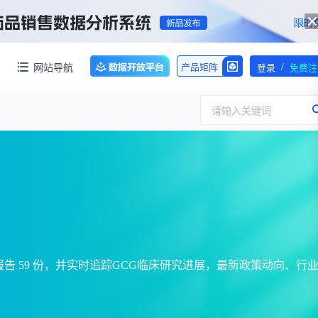
/
网站导航
产品矩阵
登录
免费注
请输入关键词
服务
团队介绍
招标采购
公司动态
临床研究
医保动态
浙江省嵊州市城北化工园区内拥有约60亩化工用地，配套约40000㎡标准化厂房，产权清晰、无权属纠纷，场地规整开阔，可满足生物医药、精细化工、新材料项目的生产、研发、仓储一体化布局，无需额外耗时拿地建房，项目落地即投产，大幅压缩项目建设周期。
交易并购
人事变动
录专业报告 59 份，并实时追踪GCG临床研究进展，最新政策动向、行
行业分析
审批动态
医投速递