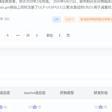
尿病患者，预计2028年2月完成。 2026年6月15日，联邦制药在药物临
rials.gov网站上同时注册了GLP-1/GIP/GCG三靶点激动剂UB251用于减重
不久，联邦制药公布UBT251减重二期临床数据，6mg剂量组治疗24周减重
393
%。
GIP
GLP-1
珠海联邦制药股份有限
6
28
前往
页
ve适应症
inactive适应症
药物类型
研发阶段