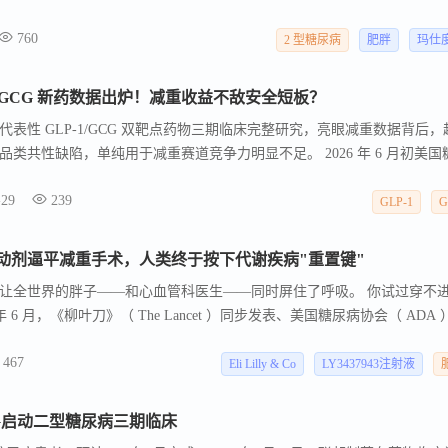
基数庞大，其中，对于BMI≥30kg/m 2 的肥胖人群，在减重过程中面
760
2 型糖尿病
肥胖
玛仕
-1/GCG 新药数据出炉！减重收益不敌安全短板？
两款代表性 GLP-1/GCG 双靶点药物三期临床完整研究，亮眼减重数据背后，
类共性缺陷，单纯用于减重赛道竞争力明显不足。 2026 年 6 月初美国
信达生物玛仕度肽、勃林格殷格翰索弗度肽两款 GLP-1/GCG 双受体激
-29
239
一时间引发代谢领域行业热议。 单纯从减重数值看，两款药物高剂量组
GLP-1
G
性与耐受性数据不难发现，GCG 通路带来的减重增益，完全无法抵消其
药物仅做减重适应症的逻辑饱受质疑。
激动剂逼平减重手术，人类终于按下代谢疾病"重置键"
让全世界的胖子——和心血管科医生——同时屏住了呼吸。 你试过穿不
 6 月，《柳叶刀》（ The Lancet ）同步发表、美国糖尿病协会（ ADA 
牛仔裤忽然有了重新穿上的可能—— 礼来在研三重激素受体激动剂
467
在 2339 名肥胖或超重成人的 III 期 TRIUMPH-1 研究中， 最高剂量组 80 周
Eli Lilly & Co
LY3437943注射液
（约 63 斤）； 近半数受试者减重幅度≥ 30% ，超四分之一减重≥ 35% 。
GCG启动二型糖尿病三期临床