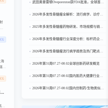
多中
CG
武田奥普雷顿Oveporexton获FDA批准，全球首个靶向食欲素的1型发作性睡病对因治疗药物上市
分
2026年多发性骨髓瘤全解析：流行病学、诊疗及医保政策梳理
射
2025年多发性骨髓瘤药物研发、市场规模与销售趋势全解析
与此
2026年多发性骨髓瘤行业深度分析：标杆药企案例与技术迭代研判
CG
2026年多发性骨髓瘤流行病学趋势及热门靶点药物市场表现洞察
上海
2026年第31周07.27-08.02全球创新药研发概览
瑞医
期临
2026年第31周07.27-08.02国内医药大健康行业政策法规汇总
CG
2026年第31周07.27-08.02国内仿制药/生物类似物申报/审批数据分析
GLORY-2研究登顶《JAMA》：玛仕度肽9mg 展现优异减重临床数据，为中重度肥胖患者带来非手术体重管理新选择
高，