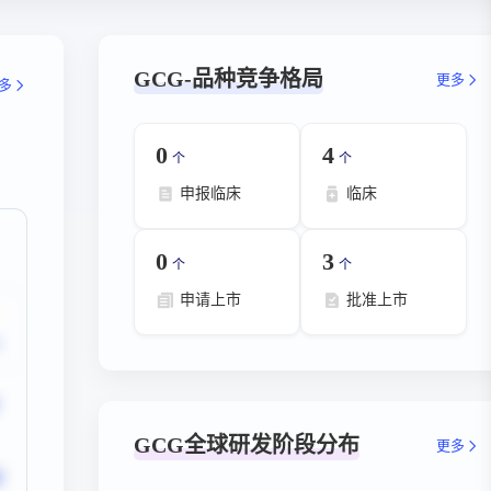
GCG-品种竞争格局
更多
多
0
4
个
个
申报临床
临床
0
3
个
个
申请上市
批准上市
GCG全球研发阶段分布
更多