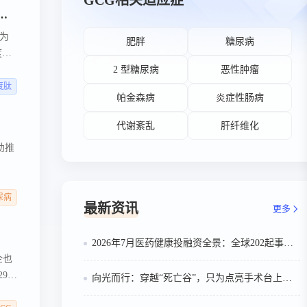
GCG相关适应症
应用的专家指导意见》发布，玛仕度肽重构整形美容领域形体管理新格局
为
肥胖
糖尿病
度肽
双管
2 型糖尿病
恶性肿瘤
度肽
帕金森病
炎症性肠病
代谢紊乱
肝纤维化
助推
尿病
最新资讯
更多
2026年7月医药健康投融资全景：全球202起事件、中国99起，医疗器械+医药研发双赛道吸金564亿
企也
29
向光而行：穿越“死亡谷”，只为点亮手术台上的那束光
国产