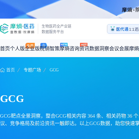
生物医药全产业链
医代通
医药
数据服务平台
1:1
医药
首页
个人版
企业版
院销智策
摩熵咨询
资讯
数据洞察
会议会展
摩熵
首页
专题广场
GCG
咨询服务
摩熵原创
数据中心
摩熵视频
公司介绍
加入我们
医药市场洞察中心
全球
从实验室到10亿爆款：创新药商业化的选择、组织与执行
回放
产品立项评估及管线规划
深度分析
过评精选
数据定制服务
GCG
王中健
基于市场数据，为您提供全面的市场趋势分析与决策支持
整合全球研发
产业/行业调研
政策法规
赛道梳理
市场洞察咨询
2026-07-24 20:00-21:00
2026年Q1总销售额：
3,066
亿元
全球在研新药
投资决策与交易估值
投融资
注册审批
“十五五”战略
GCG靶点全景洞察，整合GCG相关内容 364 条、相关药物 36
议、竞争格局及前沿资讯一触即达。以上GCG数据，助您快速
时讯
科普
数据查询
医药洞见
会议