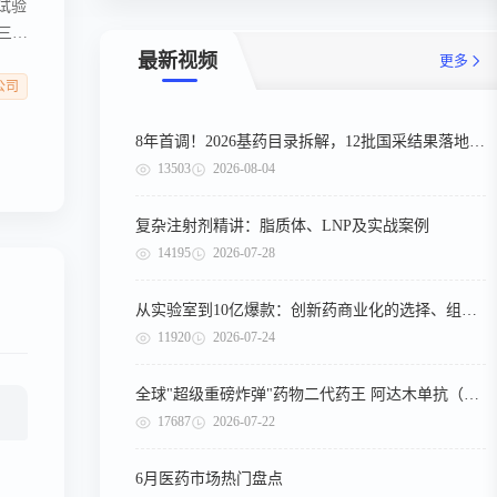
床试验
的三期
最新视频
更多
公司
8年首调！2026基药目录拆解，12批国采结果落地，十五五健康规划出台
13503
2026-08-04
复杂注射剂精讲：脂质体、LNP及实战案例
14195
2026-07-28
从实验室到10亿爆款：创新药商业化的选择、组织与执行
11920
2026-07-24
全球"超级重磅炸弹"药物二代药王 阿达木单抗（第二期）
17687
2026-07-22
6月医药市场热门盘点