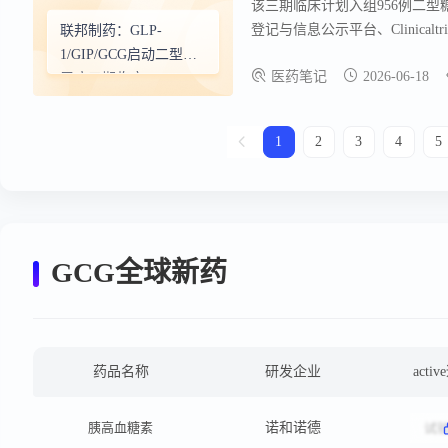
该三期临床计划入组956例二型糖
登记与信息公示平台、Clinicalt
联邦制药：GLP-
临床试验UNISHAPE-1。 前
1/GIP/GCG启动二型糖
医药笔记
2026-06-18
19.7%，安慰剂校正后减重17.7
尿病三期临床
1
2
3
4
5
GCG全球新药
药品名称
研发企业
acti
胰高血糖素
诺和诺德