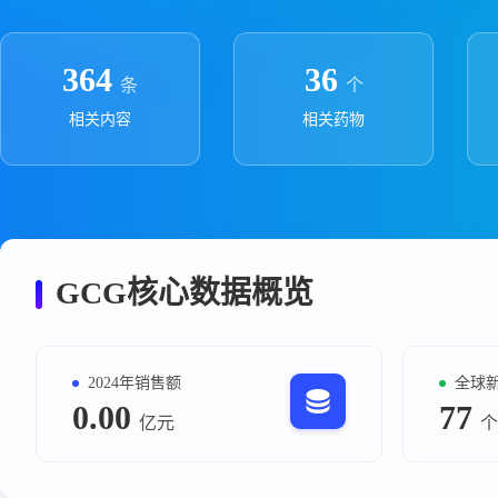
政策法规
药品生产企业
364
36
条
个
相关内容
相关药物
GCG核心数据概览
2024年销售额
全球
0.00
77
亿元
个