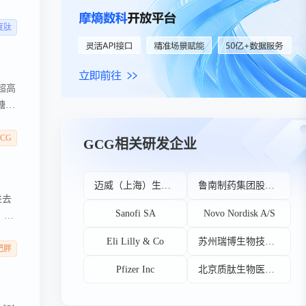
临哪些
度肽
超高
糖尿
动剂同
均能
CG
GCG相关研发企业
大幅
迈威（上海）生物科技股份有限公司
鲁南制药集团股份有限公司
进去
Sanofi SA
Novo Nordisk A/S
）年
Eli Lilly & Co
苏州瑞博生物技术股份有限公司
平均
肥胖
Pfizer Inc
北京质肽生物医药科技有限公司