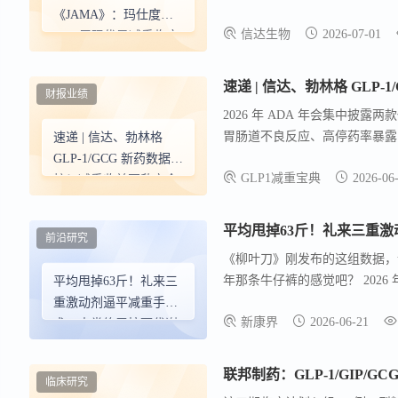
疾病负担日趋沉重。 中国肥胖人群
《JAMA》：玛仕度肽
信达生物
2026-07-01
特殊需求与突出痛点。
9mg 展现优异减重临床
数据，为中重度肥胖患
者带来非手术体重管理
速递 | 信达、勃林格 GLP
财报业绩
新选择
2026 年 ADA 年会集中披露
胃肠道不良反应、高停药率暴露品
速递 | 信达、勃林格
病协会（ADA）科学年会期间，
GLP-1/GCG 新药数据出
GLP1减重宝典
2026-06
步发布重磅三期临床全文数据，
炉！减重收益不敌安全
实现可观体重下降，但深挖安全
短板？
抬升的不良反应风险，也让这类
平均甩掉63斤！礼来三重
前沿研究
《柳叶刀》刚发布的这组数据，
年那条牛仔裤的感觉吧？ 2026 年
平均甩掉63斤！礼来三
会完整公布了一组数据，让这条
重激动剂逼平减重手
新康界
2026-06-21
Retatrutide （瑞他鲁肽） ，
术，人类终于按下代谢
减重 28.3% ，即 31.9 公斤
疾病"重置键"
联邦制药：GLP-1/GIP/
临床研究