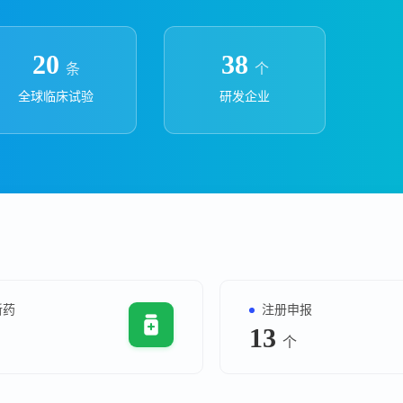
上市医药企业年报
投融
临床进展
投融资
20
38
条
个
机构查
全球临床试验
研发企业
企业查
新药
注册申报
13
个