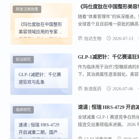
研发注册政策
随着“体重管理年”的纵深推进
全球首个且目前唯一获批的胰高血
《玛仕度肽在中国整形
依托双靶点协同调控的独特机制
美容领域应用的专家指
信达生物
2026-07-13
齐下，正式在整形美容赛道确立
导意见》发布，玛仕度
肽重构整形美容领域形
体管理新格局
GLP-1减肥针：千亿赛道
前沿研究
作为临床用于治疗2型糖尿病的处
下，其治病属性逐渐弱化，美容
GLP-1减肥针：千亿赛
道狂欢与乱象
新浪医药
2026-07-06
速递 | 恒瑞 HRS-472
临床研究
全球减重 GLP-1 赛道竞争
接连交出重磅临床进展。 2026 年 
速递 | 恒瑞 HRS-4729
注射液正式完成减重适应症二期临床
开启减重二期，国产三