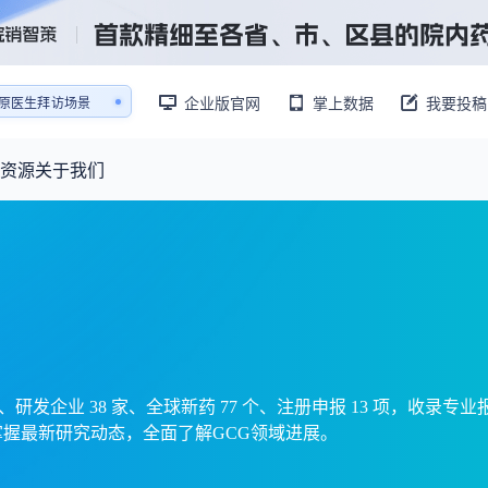
企业版官网
掌上数据
我要投稿
销售AI模拟陪练系统
还原医生拜访场景
销售AI模拟陪练系统
资源
关于我们
资源大厅
摩熵视野
联系我们
产业供需
产品与
药物研发中心
已收录4365条供需信息
报告大厅
前沿研究
最新供需：
转让厂房/资产/设备/设施
数据与行业前沿情报，为药物研发提供全链条专业信息支撑
已收录
份
115837
服务
摩熵说直播
财报业绩
：
383,255
个
本月临床：
84
个
最新
从实验室到10亿爆款：创新药商业化的选择、组织与执行
规划
研发注册政策
 个、研发企业 38 家、全球新药 77 个、注册申报 13 项，收
掌握最新研究动态，全面了解GCG领域进展。
专家观点
医药投融资