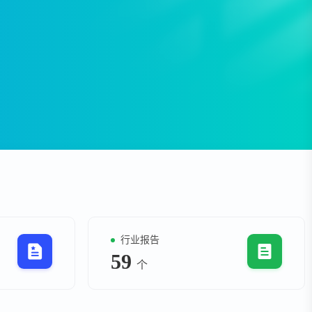
资
事件
询
询
行业报告
59
个