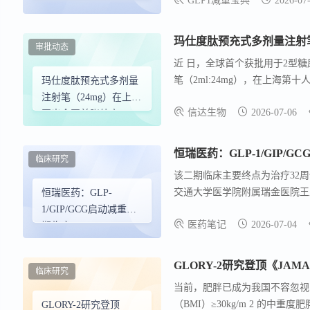
GLP1减重宝典
2026-07
创新多肽，正式迈入更大规模人
靶点减重药迎来新突破
心、随机、双盲、安慰剂平行对
组、全程双盲的高标准试验设计
玛仕度肽预充式多剂量注射笔
审批动态
近 日，全球首个获批用于2型糖
笔（2ml:24mg），在上海
玛仕度肽预充式多剂量
同时，目前中国成人糖尿病患者中
注射笔（24mg）在上海
信达生物
2026-07-06
开出全国首张处方
恒瑞医药：GLP-1/GIP/
临床研究
该二期临床主要终点为治疗32
交通大学医学院附属瑞金医院王卫
恒瑞医药：GLP-
药GLP-1/GIP双靶点激动剂HR
1/GIP/GCG启动减重二
医药笔记
2026-07-04
床成功，HRS-4729则为GLP-1
期临床
临床研究
当前，肥胖已成为我国不容忽视
（BMI）≥30kg/m 2 
GLORY-2研究登顶