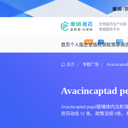
生物医药全产业链
数据服务平台
首页
个人版
企业版
院销智策
摩熵
首页
专题广场
Avacincap
咨询服务
摩熵原创
数据中心
摩熵视频
公司介绍
医药市场洞察中心
回放
产品立项评估及管线规划
深度分析
Avacincapta
王中健
基于市场数据，为您提供全面的市场
产业/行业调研
政策法规
2026-07-24 2
2026年Q1总销售额：
3,066
亿元
投资决策与交易估值
投融资
Avacincaptad pegol玻
资讯动态 51 条、政策法规 0条
时讯
数据查询
医药洞见