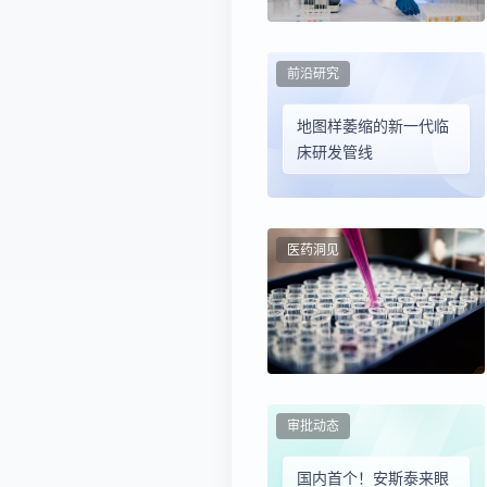
前沿研究
地图样萎缩的新一代临
床研发管线
医药洞见
审批动态
国内首个！安斯泰来眼