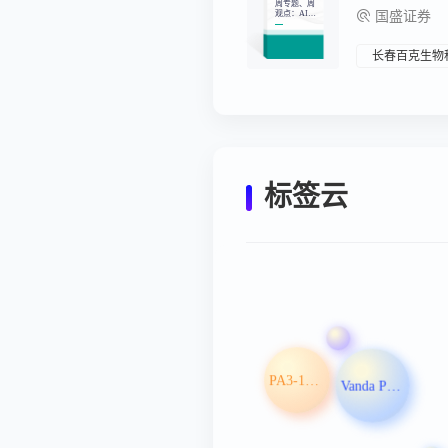
周专题、周
观点：AI医
国盛证券
疗点燃医
药，兼海外
大药企2024
年报亮点梳
长春百克生物
理
标签云
PA3-17注射液
Vanda Pharmaceuticals Inc