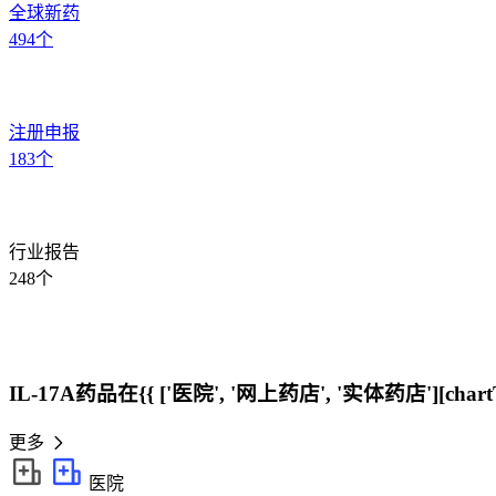
全球新药
494
个
注册申报
183
个
行业报告
248
个
IL-17A药品在{{ ['医院', '网上药店', '实体药店'][cha
更多
医院