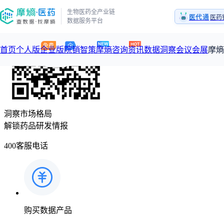
生物医药全产业链
医代通
医药
数据服务平台
1:
医药
首页
个人版
企业版
院销智策
摩熵咨询
资讯
数据洞察
会议会展
摩熵
咨询服务
摩熵原创
数据中心
摩熵视频
公司介绍
加入我们
洞察市场格局
医药市场洞察中心
从实验室到10亿爆款：创新药商业化的选择、组织与执行
解锁药品研发情报
回放
产品立项评估及管线规划
深度分析
数据定制服务
王中健
基于市场数据，为您提供全面的市场趋势分析与决策支持
整合全
400客服电话
产业/行业调研
过评精选
市场洞察咨询
2026-07-24 20:00-21:00
2026年Q1总销售额：
3,066
亿元
全球在
投资决策与交易估值
政策法规
“十五五”战略
赛道梳理
数据查询
投融资
购买数据产品
政策法规
注册审批