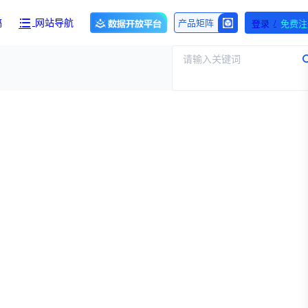
/
产品矩阵
稿
网站导航
登录
免费注
请输入关键词
产品与服务
团队介绍
招标采购
财报业绩
求购伤筋正骨酊国家药品标准WS-10899(ZD-0899)-2002-2012Z一份！【注意要高清版本的】
执行
医保动态
交易并购
专家观点
资
审批动态