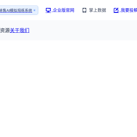
企业版官网
掌上数据
我要投
销售AI模拟陪练系统
1还原医生拜访场景
销售AI模拟陪练系统
资源
关于我们
资源大厅
摩熵视野
联系我们
产业供需
全球药物研发中心
已收录4364条供需信息
报告大厅
前沿研究
最新供需：
其他
球研发数据与行业前沿情报，为药物研发提供全链条专业信息支撑
115835
已收录
份
服务
摩熵说直播
公司动态
研新药：
382,483
个
本月临床：
84
个
最新
从实验室到10亿爆款：创新药商业化的选择、组织与
规划
临床研究
研发注册政策
人事变动
投融
行业分析